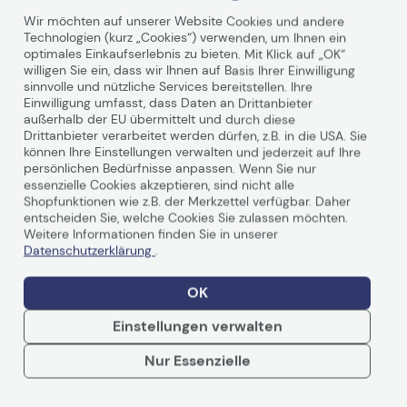
Wir möchten auf unserer Website Cookies und andere
Technologien (kurz „Cookies“) verwenden, um Ihnen ein
optimales Einkaufserlebnis zu bieten. Mit Klick auf „OK“
Die besten Beamer für Schulen
willigen Sie ein, dass wir Ihnen auf Basis Ihrer Einwilligung
sinnvolle und nützliche Services bereitstellen. Ihre
04.03.25 | Keine Kommentare
Einwilligung umfasst, dass Daten an Drittanbieter
außerhalb der EU übermittelt und durch diese
Neuigkeiten
Wissenswertes
Drittanbieter verarbeitet werden dürfen, z.B. in die USA. Sie
können Ihre Einstellungen verwalten und jederzeit auf Ihre
persönlichen Bedürfnisse anpassen. Wenn Sie nur
Produktbeschreibung
essenzielle Cookies akzeptieren, sind nicht alle
Shopfunktionen wie z.B. der Merkzettel verfügbar. Daher
entscheiden Sie, welche Cookies Sie zulassen möchten.
Weitere Informationen finden Sie in unserer
Datenschutzerklärung
.
OK
Einstellungen verwalten
Nur Essenzielle
Weiterlesen