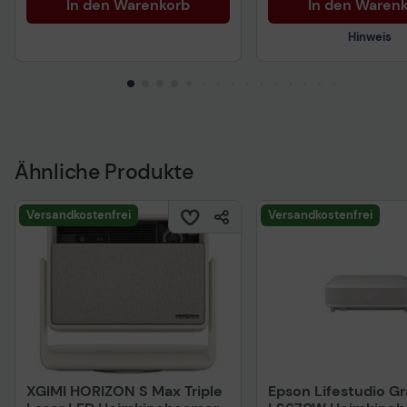
In den Warenkorb
In den Waren
Hinweis
Technisches Produkt
Vorvertragliche Info
gemäß der EU-
Datenverordnung
Ähnliche Produkte
Versandkostenfrei
Versandkostenfrei
XGIMI HORIZON S Max Triple
Epson Lifestudio G