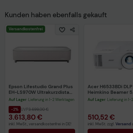
Kunden haben ebenfalls gekauft
Versandkostenfrei
Epson Lifestudio Grand Plus
Acer H6533BDi DLP
EH-LS970W Ultrakurzdistanz
Heimkino Beamer 5
Beamer 4.000 Lumen
ANSI Lumen
Auf Lager
: Lieferung in 1-2 Werktagen
Auf Lager
: Lieferung in 1
-2%
UVP
3.699,00 €
3.613,80 €
510,52 €
inkl. MwSt., versandkostenfrei in DE!
inkl. MwSt. zzgl.
Versand