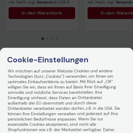
inkl. MwSt. zzgl.
Versand
ab
5,99 €
inkl. MwSt. zzgl.
Versand
In den Warenkorb
In den Waren
Cookie-Einstellungen
Produktbeschreibung
Wir möchten auf unserer Website Cookies und andere
Technologien (kurz „Cookies“) verwenden, um Ihnen ein
PAGNA Ordnungsmappe 12 Fächer -
optimales Einkaufserlebnis zu bieten. Mit Klick auf „OK“
willigen Sie ein, dass wir Ihnen auf Basis Ihrer Einwilligung
schwarz
sinnvolle und nützliche Services bereitstellen. Ihre
Einwilligung umfasst, dass Daten an Drittanbieter
Die PAGNA Ordnungsmappe 12 Fächer in elegantem
außerhalb der EU übermittelt und durch diese
Schwarz vereint Funktionalität und ansprechendes
Drittanbieter verarbeitet werden dürfen, z.B. in die USA. Sie
Design. Hergestellt aus strapazierfähigem Pressspan,
können Ihre Einstellungen verwalten und jederzeit auf Ihre
persönlichen Bedürfnisse anpassen. Wenn Sie nur
bietet diese Mappe nicht nur eine langlebige Lösung zur
essenzielle Cookies akzeptieren, sind nicht alle
Organisation Ihrer Unterlagen, sondern auch einen
Shopfunktionen wie z.B. der Merkzettel verfügbar. Daher
stilvollen Auftritt in jedem Büro oder Homeoffice. Der
Weiterlesen