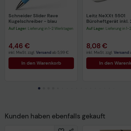
Schneider Slider Rave
Leitz NeXXt 5501
Kugelschreiber - blau
Büroheftgerät inkl.
Heftklammern 24/6
Auf Lager
: Lieferung in 1-2 Werktagen
Auf Lager
: Lieferung in 1
schwarz
4,46 €
8,08 €
inkl. MwSt. zzgl.
Versand
ab
5,99 €
inkl. MwSt. zzgl.
Versand
In den Warenkorb
In den Waren
Kunden haben ebenfalls gekauft