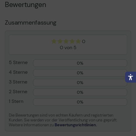
vorgedruckt: 1-12
für private Zwecke. Genießen Sie die Vorteile einer
Bewertungen
durchdachten Organisation und bringen Sie Struktur in
Packungsinhalt
Papiereinsätze
Ihre Dokumente mit der PAGNA Ordnungsmappe.
Anzahl Fächer
2
Zusammenfassung
Mit Tab
Ja
Produktmaterial
Pressspanplatte
0
Abmessungen (Breite x
230 mm x 320 mm x 10
0 von 5
Tiefe x Höhe)
mm
5 Sterne
0%
Allgemein
4 Sterne
0%
Produkttyp
Gliederungsordner -
3 Sterne
Erweiterung
0%
Packungsinhalt
Papiereinsätze
2 Sterne
0%
Anzahl Fächer
2
1 Stern
0%
Teile Anz.
12
Die Bewertungen sind von echten Käufern und registrierten
Titel
1-12
Kunden. Sie werden vor der Veröffentlichung von uns geprüft.
Weitere Informationen zu
Bewertungsrichtlinien.
Mit Tab
Ja
Merkmale
Individueller Druck,