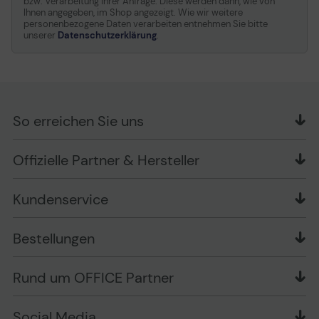
bzw. Verarbeitung Ihrer Anfrage. Diese werden dann, wie von
Ihnen angegeben, im Shop angezeigt. Wie wir weitere
personenbezogene Daten verarbeiten entnehmen Sie bitte
unserer
Datenschutzerklärung
.
So erreichen Sie uns
OFFICE Partner GmbH
Offizielle Partner & Hersteller
Schlesierring 35
48712 Gescher
Kundenservice
Telefon: +49 (0) 2542 / 9558250
Kontaktformular
Apple im Unternehmen
Bestellungen
Bewertungsrichtlinien
Ansprechpartner bei fehlerhafter Ware und Schäden
FAQ
Rückruf-Service
Liefer- und Zahlungsbedingungen
OFFICE Partner Blog
Rund um OFFICE Partner
Versand im Namen Dritter
Wissen mit OP
Zahlungsarten
Produkttests
Über uns
Widerrufsrecht
Markenshops
Social Media
Stellenangebote