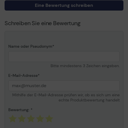
ausdehnbarer Rücken,
Eine Bewertung schreiben
Aussparungen an
vorderem Deckel
Schreiben Sie eine Bewertung
Maße und Gewicht
Breite
230 mm
Name oder Pseudonym
Tiefe
320 mm
Höhe
10 mm
Bitte mindestens 3 Zeichen eingeben.
Verschiedenes
E-Mail-Adresse
Produktmaterial
Pressspanplatte
Mithilfe der E-Mail-Adresse prüfen wir, ob es sich um eine
echte Produktbewertung handelt
Bewertung: