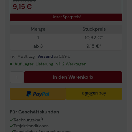
UVP : 10,82 €
9,15 €
Unser Sparpreis!
Menge
Stückpreis
1
10,82 €*
ab 3
9,15 €*
inkl. MwSt. zzgl.
Versand
ab
5,99 €
Auf Lager
: Lieferung in 1-2 Werktagen
In den Warenkorb
Für Geschäftskunden
1
Rechnungskauf
Projektkonditionen
Persönlicher Ansprechpartner