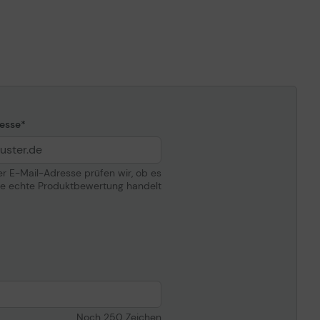
DX820LBE, DX820LBEJ, DX820LBU,
DX820LWEJ, DX820LWU, DX820WEJ,
DX820WU, DZ780BE, DZ780BEJ,
DZ780BU, DZ780LBE, DZ780LBEJ,
DZ780LBU, DZ780LWE, DZ780LWEJ,
DZ780LWU, DZ780WEJ, DZ780WU,
DZ870, DZ8700U, DZ870E, DZ870EK,
DZ870EKJ, DZ870EL, DZ870ELKJ,
DZ870ELW, DZ870L, DZ870LKE,
esse
DZ870UK, DZ870ULW, DZ870UW,
RCQ80BEJ, RCQ80BU, RCQ80LBU,
RCQ80WEJ, RCQ80WU, RW630BE,
der E-Mail-Adresse prüfen wir, ob es
RW630BEJ, RW630BU, RW630LBE,
ne echte Produktbewertung handelt
RW630LBEJ, RW630LBU, RW630LWEJ,
RW630LWU, RW630WEJ, RW630WU,
RW930BEJ, RW930BU, RW930LBEJ,
RW930LBU, RW930LWEJ, RW930WEJ,
RX110BEJ, RX110LBEJ, RX110LWEJ,
RX110WEJ, RZ120BU7, RZ670BE,
RZ670BEJ, RZ670BU, RZ670LBE,
RZ670LBEJ, RZ670LBU, RZ670LWEJ,
RZ670LWU, RZ670W, RZ670WEJ,
Noch
250
Zeichen