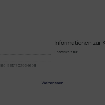
Informationen zur K
Entwickelt für
65, 8851702934658
Weiterlesen
-DLE170 - Zoomobjektiv -
5.7 mm