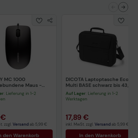
Y MC 1000
DICOTA Laptoptasche Eco
gebundene Maus -
Multi BASE schwarz bis 43,9
rz
cm (17,3 Zoll)
er
: Lieferung in 1-2
Auf Lager
: Lieferung in 1-2
gen
Werktagen
 €
17,89 €
t. zzgl.
Versand
ab
5,99 €
inkl. MwSt. zzgl.
Versand
ab
5,99 €
n den Warenkorb
In den Warenkorb