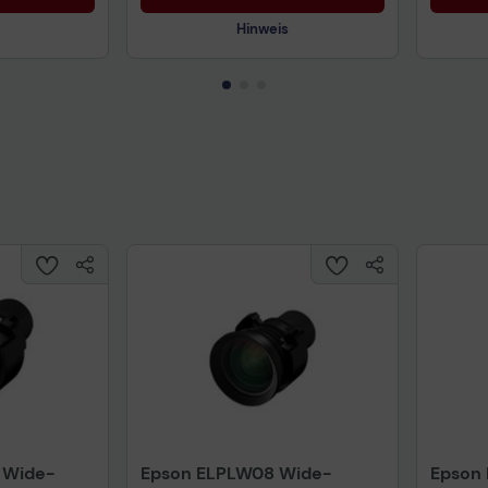
Hinweis
Technisches Produktdatenblatt
Prüfbericht für Lithiumbatterien
uktdatenblatt
Tech
 Wide-
Epson ELPLW08 Wide-
Epson