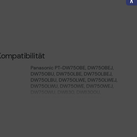
ompatibilität
Panasonic PT-DW750BE, DW750BEJ,
DW750BU, DW750LBE, DW750LBEJ,
DW750LBU, DW750LWE, DW750LWEJ,
DW750LWU, DW750WE, DW750WEJ,
DW750WU, DW830, DW8300U,
DW830E, DW830EK, DW830EKJ,
DW830ELKJ, DW830LKE, DW830ULW,
DW830UW, DX100, DX100E, DX100EK,
DX100EKJ, DX100EL, DX100ELK,
DX100ELKJ, DX100LW, DX100UK,
DX100ULK, DX100ULW, DX100UW,
DX820BE, DX820BEJ, DX820BU,