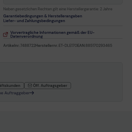
Neben gesetzlichen Rechten gilt eine Herstellergarantie:
2 Jahre
Garantiebedingungen & Herstellerangaben
Liefer- und Zahlungsbedingungen
Vorvertragliche Informationen gemäß der EU-
Datenverordnung
Artikelnr.:
7488722
Herstellernr.:
ET-DLE170
EAN:
885170293465
äftskunden
Öff. Auftragsgeber
che Auftraggeber