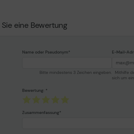
5.7 mm
 Sie eine Bewertung
Name oder Pseudonym
E-Mail-Adr
W830, DW8300, DX100,
Bitte mindestens 3 Zeichen eingeben.
Mithilfe 
0, DZ870, DZ8700, RCQ80,
sich um ei
, RX110, RZ120, RZ670,
, RZ870, RZ890, RZ970,
Bewertung:
Zusammenfassung