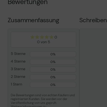
Bewertungen
Für
Projektor
Blendenöffnung
F/1.7-1.9
Brennweite
25.6 mm - 3
Zusammenfassung
Schreiben
Optisches Zoom
1.4 x
Fokuseinstellung
Motorisiert
Besondere Funktionen
Zoom
0
0 von 5
Länge
16.6 cm
Gewicht
900 g
5 Sterne
0%
Entwickelt für
PT-DW750, D
4 Sterne
DX820, DZ78
0%
RW630, RW930
3 Sterne
0%
RZ690, RZ790
RZ990
2 Sterne
0%
1 Stern
0%
Allgemein
Die Bewertungen sind von echten Käufern und
Länge
16.6 cm
registrierten Kunden. Sie werden vor der
Veröffentlichung von uns geprüft.
Durchmesser
9.5 cm
Weitere Informationen zu