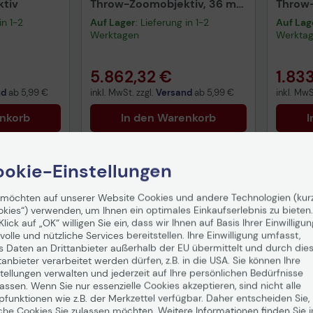
tiv
Throw-Zoomobjektiv, 36 mm
Throw-
- 57.4 mm, f/2.0-2.3
mm - 
in 1-2
Auf Lager
: Lieferung in 1-2
Auf Lag
Werktagen
Werkta
5.862,32 €
1.83
nd
ab
5,99 €
inkl. MwSt. zzgl.
Versand
ab
5,99 €
inkl. MwS
enkorb
In den Warenkorb
I
okie-Einstellungen
 möchten auf unserer Website Cookies und andere Technologien (kur
okies“) verwenden, um Ihnen ein optimales Einkaufserlebnis zu bieten.
Klick auf „OK“ willigen Sie ein, dass wir Ihnen auf Basis Ihrer Einwilligun
volle und nützliche Services bereitstellen. Ihre Einwilligung umfasst,
s Daten an Drittanbieter außerhalb der EU übermittelt und durch die
tanbieter verarbeitet werden dürfen, z.B. in die USA. Sie können Ihre
tellungen verwalten und jederzeit auf Ihre persönlichen Bedürfnisse
ssen. Wenn Sie nur essenzielle Cookies akzeptieren, sind nicht alle
pfunktionen wie z.B. der Merkzettel verfügbar. Daher entscheiden Sie,
che Cookies Sie zulassen möchten. Weitere Informationen finden Sie i