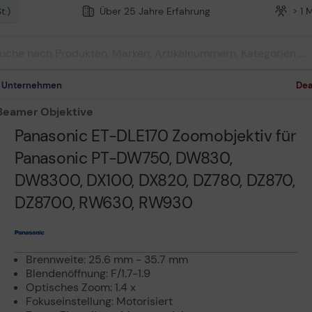
t.)
Über 25 Jahre Erfahrung
> 1 
m Unternehmen
Dea
Beamer Objektive
Panasonic ET-DLE170 Zoomobjektiv für
Panasonic PT-DW750, DW830,
DW8300, DX100, DX820, DZ780, DZ870,
DZ8700, RW630, RW930
Brennweite: 25.6 mm - 35.7 mm
Blendenöffnung: F/1.7-1.9
Optisches Zoom: 1.4 x
Fokuseinstellung: Motorisiert