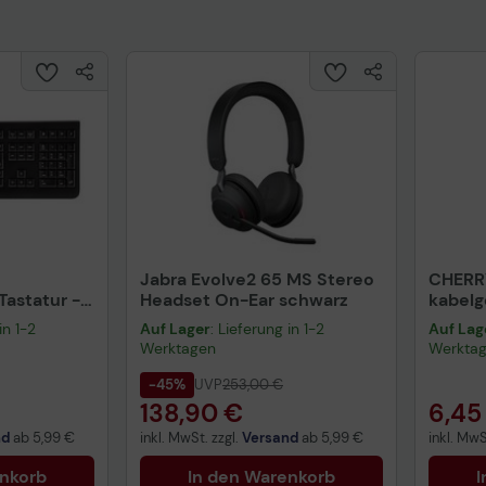
Jabra Evolve2 65 MS Stereo
CHERR
astatur -
Headset On-Ear schwarz
kabel
warz
schwa
in 1-2
Auf Lager
: Lieferung in 1-2
Auf Lag
Werktagen
Werkta
-45%
UVP
253,00 €
138,90 €
6,45
nd
ab
5,99 €
inkl. MwSt. zzgl.
Versand
ab
5,99 €
inkl. MwS
enkorb
In den Warenkorb
I