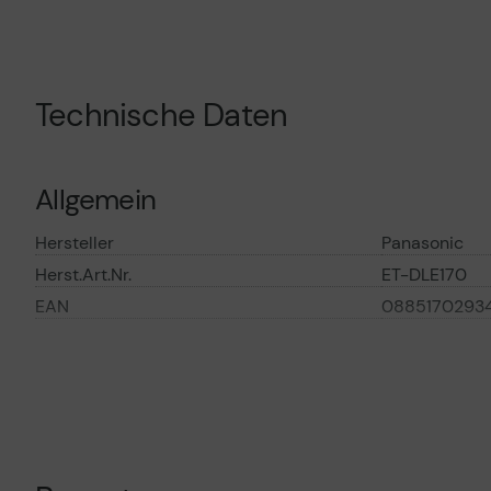
Technisches Produktdatenblatt
Vorvertragliche Informationen
gemäß der EU-
Datenverordnung
Technische Daten
Allgemein
Hersteller
Panasonic
Herst.Art.Nr.
ET-DLE170
EAN
08851702934
Hauptmerkmale
Produktbeschreibung
Panasonic ET
25.6 mm - 3
Objektivsystem
Zoomobjektiv