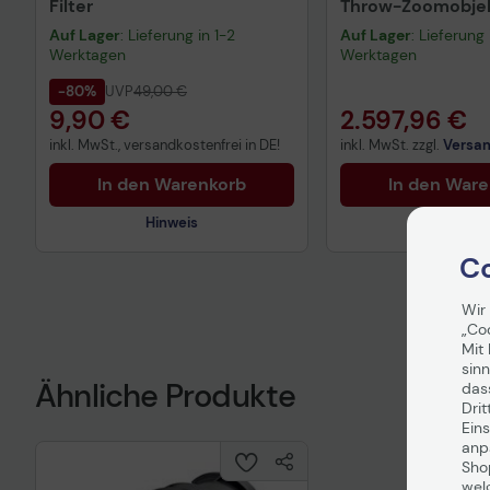
Filter
Throw-Zoomobjek
Auf Lager
: Lieferung in 1-2
Auf Lager
: Lieferung 
Werktagen
Werktagen
-80%
UVP
49,00 €
9,90 €
2.597,96 €
inkl. MwSt., versandkostenfrei in DE!
inkl. MwSt. zzgl.
Versa
In den Warenkorb
In den War
Hinweis
Co
Wir
Technisches Produktdatenblatt
„Co
Mit 
sinn
Ähnliche Produkte
das
Drit
Eins
anpa
Sho
wel