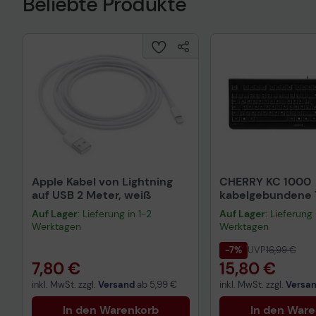
Beliebte Produkte
Apple Kabel von Lightning
CHERRY KC 1000
auf USB 2 Meter, weiß
kabelgebundene T
QWERTZ DE - sch
Auf Lager
: Lieferung in 1-2
Auf Lager
: Lieferung 
Werktagen
Werktagen
-7%
UVP
16,99 €
7,80 €
15,80 €
inkl. MwSt. zzgl.
Versand
ab
5,99 €
inkl. MwSt. zzgl.
Versa
In den Warenkorb
In den War