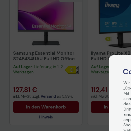
Samsung Essential Monitor
iiyama ProLite X
S24F434UAU Full HD Office
Full HD Display 6
Display 61 cm (24')
(23,8")
Auf Lager
: Lieferung in 1-2
Auf Lager
: Lieferung 
Co
Werktagen
Werktagen
Wir
„Co
127,81 €
112,41 €
Mit 
inkl. MwSt. zzgl.
Versand
ab
5,99 €
inkl. MwSt. zzgl.
Versa
sinn
das
In den Warenkorb
In den War
Drit
Eins
Hinweis
Hinweis
anpa
Sho
wel