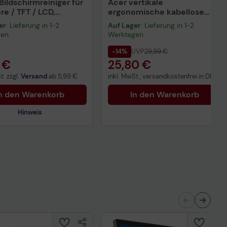
Bildschirmreiniger für
Acer vertikale
re / TFT / LCD,
ergonomische kabellose
pray 250ml
Maus 1600 dpi, 2.4 GHz,
er
: Lieferung in 1-2
Auf Lager
: Lieferung in 1-2
Schwarz
gen
Werktagen
-14%
UVP
29,99 €
 €
25,80 €
t. zzgl.
Versand
ab
5,99 €
inkl. MwSt., versandkostenfrei in DE!
n den Warenkorb
In den Warenkorb
Hinweis
nisches Produktdatenblatt