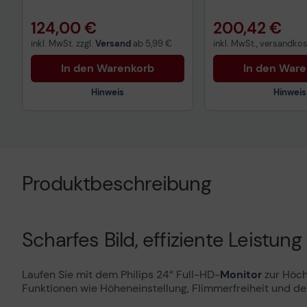
124,00 €
200,42 €
inkl. MwSt. zzgl.
Versand
ab
5,99 €
inkl. MwSt., versandkost
In den Warenkorb
In den War
Hinweis
Hinweis
Technisches Produktdatenblatt
Technisches Prod
Produktdatenblatt
Produktdatenblatt
Produktbeschreibung
Scharfes Bild, effiziente Leistun
Laufen Sie mit dem Philips 24“ Full-HD-
Monitor
zur Höch
Funktionen wie Höheneinstellung, Flimmerfreiheit und d