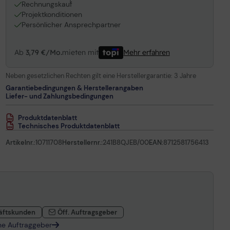
1
Rechnungskauf
Projektkonditionen
Persönlicher Ansprechpartner
Ab
3,79 €/Mo.
mieten mit
Mehr erfahren
Neben gesetzlichen Rechten gilt eine Herstellergarantie:
3 Jahre
Garantiebedingungen & Herstellerangaben
Liefer- und Zahlungsbedingungen
Produktdatenblatt
Technisches Produktdatenblatt
Artikelnr.:
10711708
Herstellernr.:
241B8QJEB/00
EAN:
8712581756413
äftskunden
Öff. Auftragsgeber
che Auftraggeber