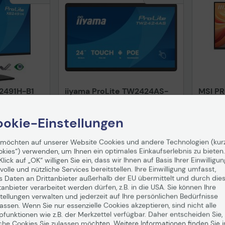
B2491H-B1
iiyama ProLite TW2424AS-
MSI P
0,5 cm
B3P All-in-One-Monitor 60,5
Monito
cm (23,8")
in 1-2
Auf Lag
Auf Lager
: Lieferung in 1-2
okie-Einstellungen
Werkta
Werktagen
-2%
U
 möchten auf unserer Website Cookies und andere Technologien (kur
okies“) verwenden, um Ihnen ein optimales Einkaufserlebnis zu bieten.
476,00 €
166,
Klick auf „OK“ willigen Sie ein, dass wir Ihnen auf Basis Ihrer Einwilligun
nd
ab
5,99 €
inkl. MwSt. zzgl.
Versand
ab
5,99 €
inkl. MwS
volle und nützliche Services bereitstellen. Ihre Einwilligung umfasst,
s Daten an Drittanbieter außerhalb der EU übermittelt und durch die
enkorb
In den Warenkorb
I
tanbieter verarbeitet werden dürfen, z.B. in die USA. Sie können Ihre
tellungen verwalten und jederzeit auf Ihre persönlichen Bedürfnisse
Hinweis
ssen. Wenn Sie nur essenzielle Cookies akzeptieren, sind nicht alle
pfunktionen wie z.B. der Merkzettel verfügbar. Daher entscheiden Sie,
che Cookies Sie zulassen möchten. Weitere Informationen finden Sie i