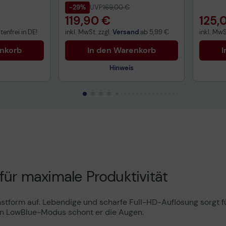
-29%
UVP
169,00 €
119,90 €
125,
enfrei in DE!
inkl. MwSt. zzgl.
Versand
ab
5,99 €
inkl. MwS
enkorb
In den Warenkorb
I
Hinweis
uktdatenblatt
Technisches Produktdatenblatt
Tech
Vorvertragliche Informationen
Vorv
gemäß der EU-
gemä
Datenverordnung
Date
Produktdatenblatt
Prod
g für maximale Produktivität
stform auf. Lebendige und scharfe Full-HD-Auflösung sorgt fü
en LowBlue-Modus schont er die Augen.