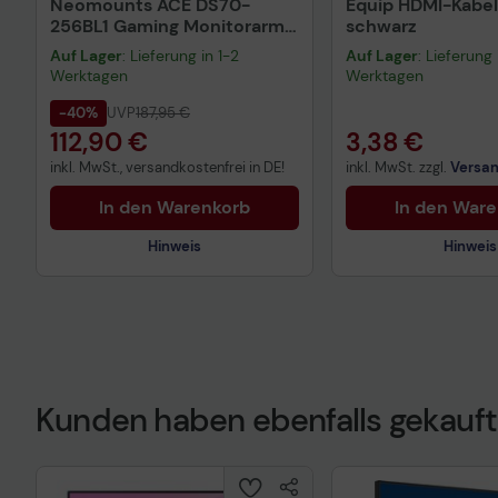
Neomounts ACE DS70-
Equip HDMI-Kabel
256BL1 Gaming Monitorarm
schwarz
Tischhalterung 61-145 cm
Auf Lager
: Lieferung in 1-2
Auf Lager
: Lieferung 
24-57 Zoll
Werktagen
Werktagen
-40%
UVP
187,95 €
112,90 €
3,38 €
inkl. MwSt., versandkostenfrei in DE!
inkl. MwSt. zzgl.
Versa
In den Warenkorb
In den War
Hinweis
Hinweis
Technisches Produktdatenblatt
Technisches Prod
Kunden haben ebenfalls gekauft