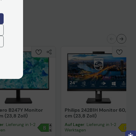
nisches Produktdatenblatt
Vorvertragliche Informationen
gemäß der EU-
Datenverordnung
ertragliche Informationen
ß der EU-
nverordnung
Produktdatenblatt
uktdatenblatt
kostenfrei
ero B247Y Monitor
Philips 242B1H Monitor 60,5
m (23,8 Zoll)
cm (23,8 Zoll)
er
: Lieferung in 1-2
Auf Lager
: Lieferung in 1-2
gen
Werktagen