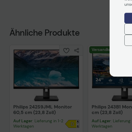
uns
Vorvertragliche Informationen
Vorvertragliche I
gemäß der EU-
gemäß der EU-
Datenverordnung
Datenverordnung
Produktdatenblatt
Produktdatenblatt
Ähnliche Produkte
Versandkostenfrei
Philips 242S9JML Monitor
Philips 243B1 Mon
60,5 cm (23,8 Zoll)
cm (23,8 Zoll)
Auf Lager
: Lieferung in 1-2
Auf Lager
: Lieferung 
Werktagen
Werktagen