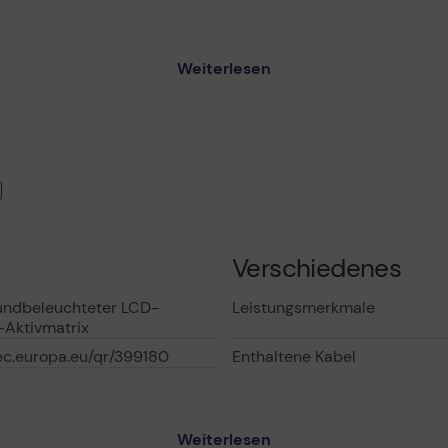
ngswinkeln
Weiterlesen
etreue Bilder
imierung
chnologie
mieeinstellungen
esen
Verschiedenes
usstattung
undbeleuchteter LCD-
Leistungsmerkmale
-Aktivmatrix
.ec.europa.eu/qr/399180
Enthaltene Kabel
nd Aufladen von Smartphones
hlüssen
ndes Design
Weiterlesen
MTBF