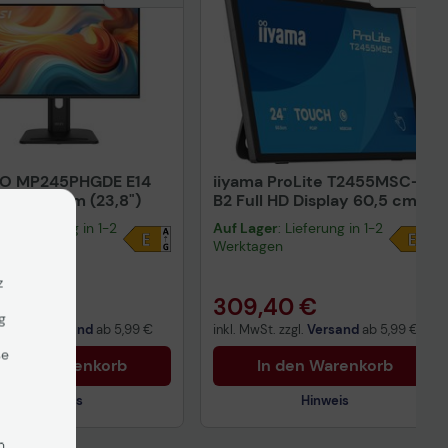
RO MP245PHGDE E14
iiyama ProLite T2455MSC-
r 60,45 cm (23,8")
B2 Full HD Display 60,5 cm
(23.8')
er
: Lieferung in 1-2
Auf Lager
: Lieferung in 1-2
gen
Werktagen
VP
169,00 €
z
26 €
309,40 €
g
t. zzgl.
Versand
ab
5,99 €
inkl. MwSt. zzgl.
Versand
ab
5,99 €
se
n den Warenkorb
In den Warenkorb
Hinweis
Hinweis
n