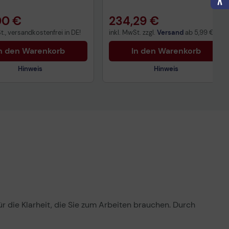
00 €
234,29 €
t., versandkostenfrei in DE!
inkl. MwSt. zzgl.
Versand
ab
5,99 €
n den Warenkorb
In den Warenkorb
Hinweis
Hinweis
nisches Produktdatenblatt
Technisches Produktdatenblatt
ertragliche Informationen
Produktdatenblatt
ß der EU-
nverordnung
uktdatenblatt
r die Klarheit, die Sie zum Arbeiten brauchen. Durch