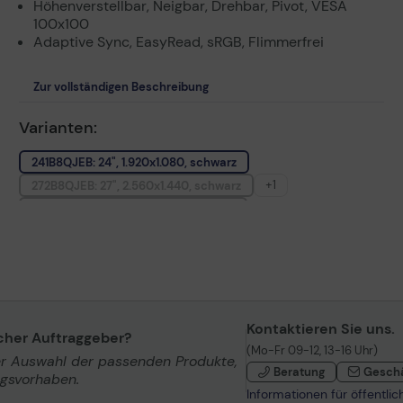
Höhenverstellbar, Neigbar, Drehbar, Pivot, VESA
100x100
Adaptive Sync, EasyRead, sRGB, Flimmerfrei
Zur vollständigen Beschreibung
Varianten:
241B8QJEB: 24", 1.920x1.080, schwarz
+1
272B8QJEB: 27", 2.560x1.440, schwarz
271B8QJEB: 27", 1.920x1.080, schwarz
Kontaktieren Sie uns.
icher Auftraggeber?
(Mo-Fr 09-12, 13-16 Uhr)
er Auswahl der passenden Produkte,
Beratung
Gesch
ngsvorhaben.
Informationen für öffentli