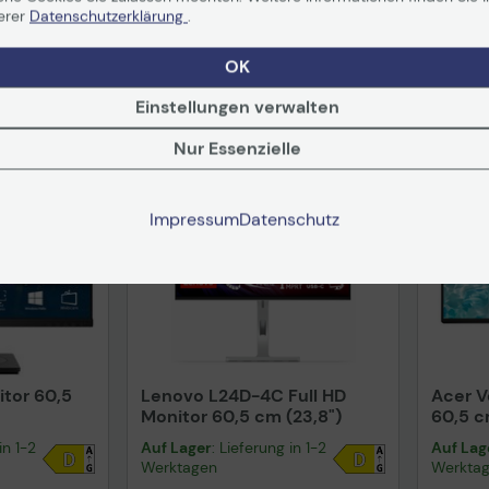
erer
Datenschutzerklärung
.
nformationen
Technisches Produktdatenblatt
Tech
OK
Vorvertragliche Informationen
Vorv
gemäß der EU-
gemä
Datenverordnung
Date
Einstellungen verwalten
Prod
Nur Essenzielle
Versand
Impressum
Datenschutz
itor 60,5
Lenovo L24D-4C Full HD
Acer V
Monitor 60,5 cm (23,8")
60,5 c
in 1-2
Auf Lager
: Lieferung in 1-2
Auf Lag
Werktagen
Werkta