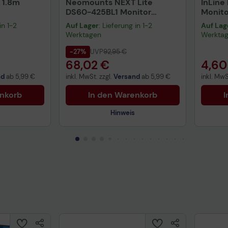
 1.8m
Neomounts NEXT Lite
InLine 
DS60-425BL1 Monitor
Monito
Tischhalterung
Pumps
in 1-2
Auf Lager
: Lieferung in 1-2
Auf Lag
Werktagen
Werkta
-27%
UVP
92,95 €
68,02 €
4,60
nd
ab
5,99 €
inkl. MwSt. zzgl.
Versand
ab
5,99 €
inkl. MwS
enkorb
In den Warenkorb
I
Hinweis
uktdatenblatt
Technisches Produktdatenblatt
Tech