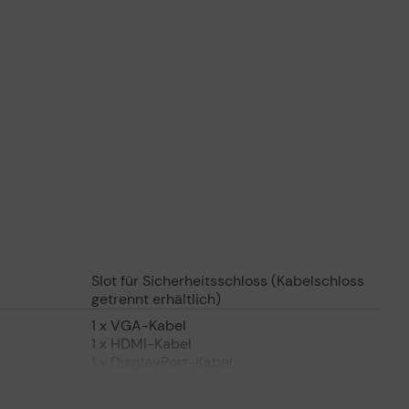
Slot für Sicherheitsschloss (Kabelschloss
getrennt erhältlich)
1 x VGA-Kabel
1 x HDMI-Kabel
1 x DisplayPort-Kabel
1 x Audiokabel
70,000 Stunde(n)