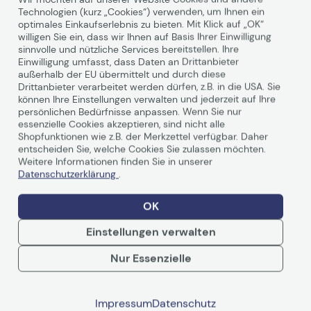
Technologien (kurz „Cookies“) verwenden, um Ihnen ein
Hinweis
Hinweis
optimales Einkaufserlebnis zu bieten. Mit Klick auf „OK“
willigen Sie ein, dass wir Ihnen auf Basis Ihrer Einwilligung
sinnvolle und nützliche Services bereitstellen. Ihre
Einwilligung umfasst, dass Daten an Drittanbieter
Technisches Produktdatenblatt
Technisches Produkt
außerhalb der EU übermittelt und durch diese
Drittanbieter verarbeitet werden dürfen, z.B. in die USA. Sie
Produktdatenblatt
Produktdatenblatt
können Ihre Einstellungen verwalten und jederzeit auf Ihre
Produktbeschreibung
persönlichen Bedürfnisse anpassen. Wenn Sie nur
essenzielle Cookies akzeptieren, sind nicht alle
Shopfunktionen wie z.B. der Merkzettel verfügbar. Daher
Zuverlässige und grundlegende
entscheiden Sie, welche Cookies Sie zulassen möchten.
Weitere Informationen finden Sie in unserer
Funktionen, die Unternehmenseffizienz
Datenschutzerklärung
.
vorantreiben
OK
Unser S-line-
Monitor
sorgt für Unternehmenseffizienz.
Einstellungen verwalten
Dank des extra breiten IPS-Bildschirms mit SoftBlue
Technology ist er hervorragend für augenschonendes
Nur Essenzielle
Arbeiten geeignet. Der höhenverstellbare, rahmenlose
Weiterlesen
Bildschirm ermöglicht es, mehrere Monitore
nebeneinander aufzustellen – somit haben Sie eine noch
Impressum
Datenschutz
bessere Sicht.