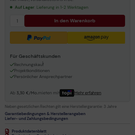
243S7EJMB: 24" 16:9, IPS-LCD, DisplayPort, HDMI, Pivot,
Lautsprecher, schwarz
Auf Lager
: Lieferung in 1-2 Werktagen
In den Warenkorb
Für Geschäftskunden
1
Rechnungskauf
Projektkonditionen
Persönlicher Ansprechpartner
Ab
3,30 €/Mo.
mieten mit
Mehr erfahren
Neben gesetzlichen Rechten gilt eine Herstellergarantie:
3 Jahre
Garantiebedingungen & Herstellerangaben
Liefer- und Zahlungsbedingungen
Produktdatenblatt