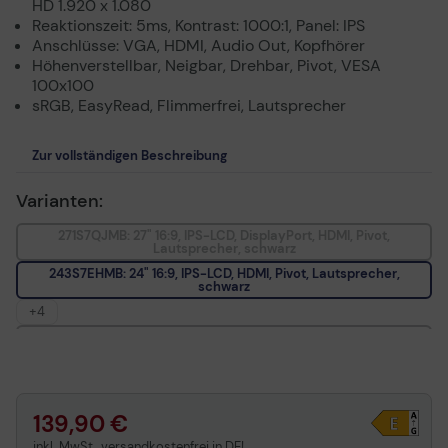
HD 1.920 x 1.080
Reaktionszeit: 5ms, Kontrast: 1000:1, Panel: IPS
Anschlüsse: VGA, HDMI, Audio Out, Kopfhörer
Höhenverstellbar, Neigbar, Drehbar, Pivot, VESA
100x100
sRGB, EasyRead, Flimmerfrei, Lautsprecher
Zur vollständigen Beschreibung
Varianten:
271S7QJMB: 27" 16:9, IPS-LCD, DisplayPort, HDMI, Pivot,
Lautsprecher, schwarz
243S7EHMB: 24" 16:9, IPS-LCD, HDMI, Pivot, Lautsprecher,
schwarz
+4
243S7EYMB: 24" 16:9, IPS-LCD, DisplayPort, Pivot,
Lautsprecher, schwarz
223S7EHMB: 22" 16:9, IPS-LCD, HDMI, Pivot, Lautsprecher,
schwarz
223S7EYMB: 22" 16:9, IPS-LCD, DisplayPort, Pivot, Lautsprecher,
139,90 €
schwarz
inkl. MwSt., versandkostenfrei in DE!