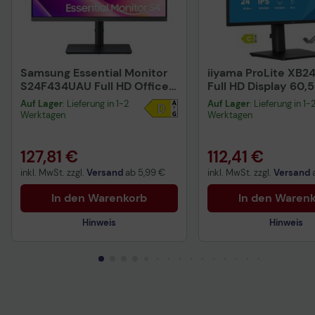
Samsung Essential Monitor
iiyama ProLite XB2
S24F434UAU Full HD Office
Full HD Display 60,
Display 61 cm (24')
(23,8")
Auf Lager
: Lieferung in 1-2
Auf Lager
: Lieferung in 1-
Werktagen
Werktagen
127,81 €
112,41 €
inkl. MwSt. zzgl.
Versand
ab
5,99 €
inkl. MwSt. zzgl.
Versand
In den Warenkorb
In den Waren
Hinweis
Hinweis
Vorvertragliche Informationen
Vorvertragliche Info
gemäß der EU-
gemäß der EU-
Datenverordnung
Datenverordnung