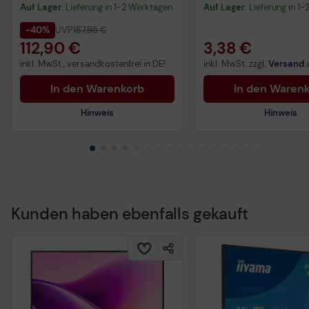
Tischhalterung 61-145 cm
Auf Lager
: Lieferung in 1-2 Werktagen
Auf Lager
: Lieferung in 1
24-57 Zoll
-40%
UVP
187,95 €
112,90 €
3,38 €
inkl. MwSt., versandkostenfrei in DE!
inkl. MwSt. zzgl.
Versand
In den Warenkorb
In den Waren
Hinweis
Hinweis
Technisches Produktdatenblatt
Technisches Produkt
Kunden haben ebenfalls gekauft