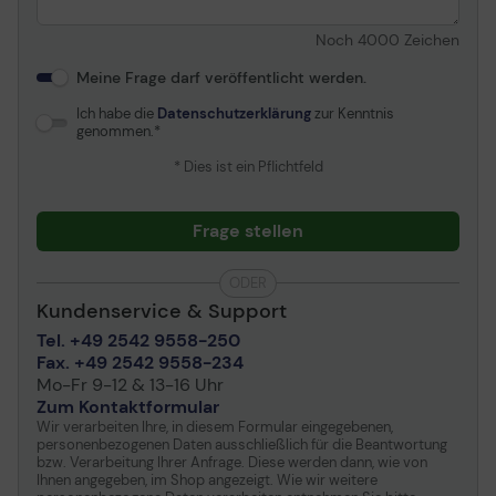
B bescheinigt, TUV, ICES-
003, SEMKO, PSB, DDC/CI,
Noch
4000
Zeichen
RoHS, Bleifrei, ISO 9241-
307, WEEE, CECP, EPA,
Meine Frage darf veröffentlicht werden.
cETLus, CU-EAC
Ich habe die
Datenschutzerklärung
zur Kenntnis
SmartImage-Voreinstellungen für eine
genommen.
Stromversorgung
einfache Bildoptimierung
* Dies ist ein Pflichtfeld
Erforderliche
Wechselstrom 120/230 V
SmartImage ist eine exklusive, marktführende
Netzspannung
(50/60 Hz)
Technologie von Philips, die angezeigte Bildinhalte
Frage stellen
Leistungsaufnahme im
18 W
analysiert und Ihnen so eine optimale Anzeigeleistung
Ein-Zustand
garantiert. Die benutzerfreundliche Oberfläche
ODER
ermöglicht Ihnen die Auswahl zahlreicher Modi für Büro,
Stromverbrauch SDR
18 kWh/1.000 h
Kundenservice & Support
Fotos, Filme, Spiele, Energieeinsparung etc. je nach
(eingeschaltet)
Anwendung, die Sie gerade nutzen. Basierend auf Ihrer
Tel. +49 2542 9558-250
Stromverbrauch (typisch)
14.6 Watt
Auswahl optimiert SmartImage Kontrast, Farbsättigung
Fax. +49 2542 9558-234
Stromverbrauch im
0.5 Watt
und Schärfe von Bildern und Videos für die ultimative
Mo-Fr 9-12 & 13-16 Uhr
Standby-Modus
Anzeigeleistung. Der Energiesparmodus ermöglicht
Zum Kontaktformular
einen deutlich reduzierten Energieverbrauch. Und das
Wir verarbeiten Ihre, in diesem Formular eingegebenen,
Stromverbrauch (Aus-
0.3 Watt
personenbezogenen Daten ausschließlich für die Beantwortung
alles in Echtzeit einfach per Knopfdruck!
Modus)
bzw. Verarbeitung Ihrer Anfrage. Diese werden dann, wie von
Ihnen angegeben, im Shop angezeigt. Wie wir weitere