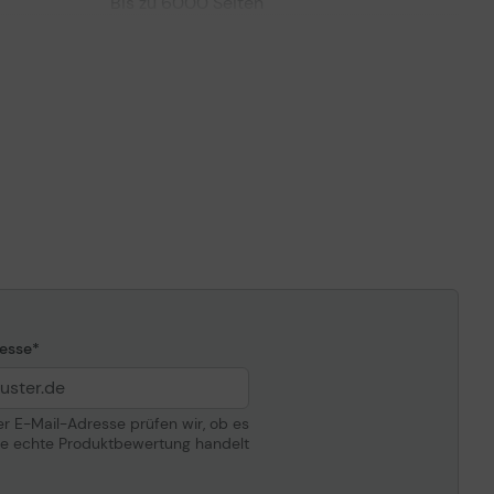
Bis zu 6000 Seiten
ompatibilität
Ricoh SP 3600DN, SP 3600SF, SP 3610SF,
SP 4510DN, SP 4510SF
esse
der E-Mail-Adresse prüfen wir, ob es
ne echte Produktbewertung handelt