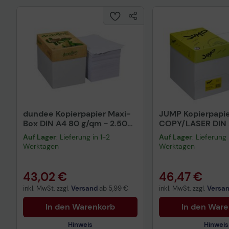
dundee Kopierpapier Maxi-
JUMP Kopierpapi
Box DIN A4 80 g/qm - 2.500
COPY/LASER DIN 
Blatt
Auf Lager
: Lieferung in 1-2
Auf Lager
: Lieferung 
Werktagen
Werktagen
43,02 €
46,47 €
inkl. MwSt. zzgl.
Versand
ab
5,99 €
inkl. MwSt. zzgl.
Versa
In den Warenkorb
In den War
Hinweis
Hinweis