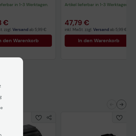
lieferbar in 1-3 Werktagen.
Artikel lieferbar in 1-3 Werktagen.
8 €
47,79 €
t. zzgl.
Versand
ab
5,99 €
inkl. MwSt. zzgl.
Versand
ab
5,99 €
n den Warenkorb
In den Warenkorb
z
g
se
n