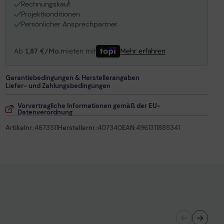
1
Rechnungskauf
Projektkonditionen
Persönlicher Ansprechpartner
Ab
1,87 €/Mo.
mieten mit
Mehr erfahren
Garantiebedingungen & Herstellerangaben
Liefer- und Zahlungsbedingungen
Vorvertragliche Informationen gemäß der EU-
Datenverordnung
Artikelnr.:
4673511
Herstellernr.:
407340
EAN:
4961311885341