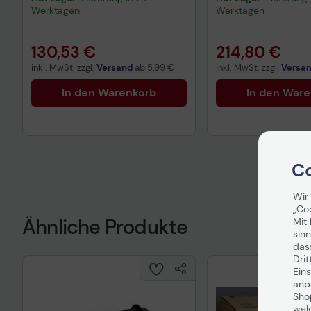
Werktagen
Werktagen
130,53 €
214,80 €
inkl. MwSt. zzgl.
Versand
ab
5,99 €
inkl. MwSt. zzgl.
Versa
In den Warenkorb
In den War
Co
Wir
„Co
Ähnliche Produkte
Mit 
sinn
das
Drit
Eins
anpa
Sho
wel