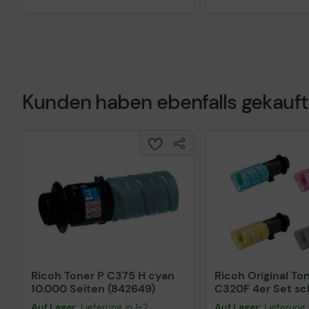
Kunden haben ebenfalls gekauft
Ricoh Toner P C375 H cyan
Ricoh Original To
10.000 Seiten (842649)
C320F 4er Set sc
cyan, magenta, g
Auf Lager
: Lieferung in 1-2
Auf Lager
: Lieferung 