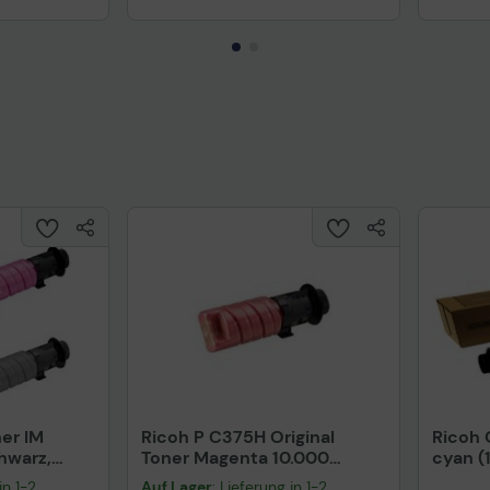
ner IM
Ricoh P C375H Original
Ricoh 
hwarz,
Toner Magenta 10.000
cyan (
elb
Seiten (842650)
in 1-2
Auf Lager
: Lieferung in 1-2