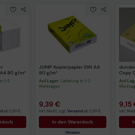
Lanier SP4510dnte Laserdrucker
Ricoh SP3600dn Laserdrucker (407315)
Ricoh Aficio SP3600dn Laserdrucker (906303)
Ricoh Aficio SP4510sfte Multifunktions-Laser
Lanier SP3600sf Multifunktions-Laser
Ricoh Aficio SP4510dn Laserdrucker (906304)
Ricoh SP4510sfte Multifunktions-Laser
Ricoh SP4510dnte Multifunktions-Laser
Ricoh SP4510dn Laserdrucker (407313)
er
JUMP Kopierpapier DIN A4
dundee
Lanier SP4510 Series Laserdrucker
A4 80 g/m²
80 g/m²
Copy D
Blatt
Lanier SP4520dn Laserdrucker (407309)
in 1-2
Auf Lager
: Lieferung in 1-2
Auf Lag
Werktagen
Werkta
9,39 €
9,15
nd
ab
5,99 €
inkl. MwSt. zzgl.
Versand
ab
5,99 €
inkl. MwS
enkorb
In den Warenkorb
I
Hinweis