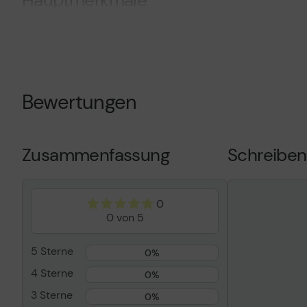
Hauptmerkmale
Produktbeschreibung
Ricoh SP 4510
Tonerpatrone
Produkttyp
Tonerpatrone
Drucktechnologie
Laser
Bewertungen
Druckfarbe
Schwarz
Kapazität
Bis zu 6000 
Kompatibel mit
Ricoh SP 360
Zusammenfassung
Schreiben
SP 4510DN, S
0
0 von 5
5 Sterne
0%
4 Sterne
0%
3 Sterne
0%