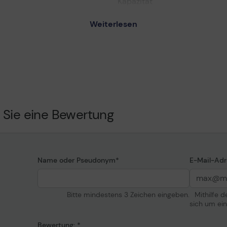
Kapazität
E - Schwarz - Original -
Weiterlesen
Informationen zur K
Kompatibel mit
Seiten
0DN, SP 3600SF, SP 3610SF,
 Sie eine Bewertung
P 4510SF
Name oder Pseudonym
E-Mail-Adr
Bitte mindestens 3 Zeichen eingeben.
Mithilfe 
sich um ei
Bewertung: