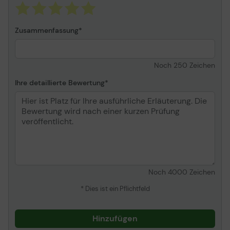
Schnittstelle
SATA 6Gb/s
Puffergröße
256 MB
Zusammenfassung
Byte pro Sektor
4096
Merkmale
Native Command
Queuing (NCQ),
Noch
250
Zeichen
Unterstützung für PIO-
Ihre detaillierte Bewertung
Modus 0-4,
Unterstützung für Multi-
Word DMA-Modus 0-2,
Ultra DMA Mode 0-6
support, Hot-Plug-
Unterstützung, Worldwide
Name (WWN), TGMR-
Aufnahmetechnologie, S.
M. A. R. T.
Noch
4000
Zeichen
Breite
101.6 mm
* Dies ist ein Pflichtfeld
Tiefe
146.99 mm
Höhe
26.1 mm
Hinzufügen
Gewicht
610 g