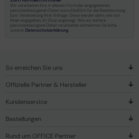
Wir verarbeiten Ihre, in diesem Formular eingegebenen,
Zulässige Luftfeuchtigkeit
5 - 90%
personenbezogenen Daten ausschließlich für die Beantwortung
im Betrieb
bzw. Verarbeitung Ihrer Anfrage. Diese werden dann, wie von
Ihnen angegeben, im Shop angezeigt. Wie wir weitere
Schocktoleranz (in
80 g @ 2 ms
personenbezogene Daten verarbeiten entnehmen Sie bitte
Betrieb)
unserer
Datenschutzerklärung
.
Schocktoleranz (nicht in
300 g @ 2 ms
Betrieb)
Vibrationstoleranz (in
0.5 g @ 22-350 Hz
Betrieb)
So erreichen Sie uns
Vibrationstoleranz (nicht
3 g @ 22-350 Hz
in Betrieb)
OFFICE Partner GmbH
Offizielle Partner & Hersteller
Schlesierring 35
48712 Gescher
Kundenservice
Telefon: +49 (0) 2542 / 9558250
Kontaktformular
Apple im Unternehmen
Bestellungen
Bewertungsrichtlinien
Ansprechpartner bei fehlerhafter Ware und Schäden
FAQ
Rückruf-Service
Liefer- und Zahlungsbedingungen
OFFICE Partner Blog
Rund um OFFICE Partner
Versand im Namen Dritter
Wissen mit OP