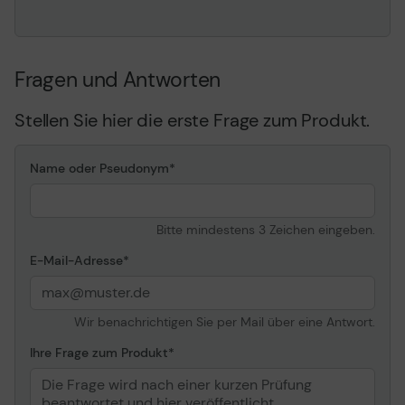
Leistung
Übertragungsrate
600 MBps (extern)
Fragen und Antworten
Laufwerk
Interner Datendurchsatz
190 MBps
Stellen Sie hier die erste Frage zum Produkt.
Mittlere Wartezeit
6 ms
Name oder Pseudonym
Zuverlässigkeit
Nicht-korrigierbare
1 pro 10^15
Datenfehler
Bitte mindestens 3 Zeichen eingeben.
Lade-/Entladezyklen
600,000
E-Mail-Adresse
Erweiterung und Konnektivität
Wir benachrichtigen Sie per Mail über eine Antwort.
Schnittstellen
1 x SATA 6 Gb/s
Ihre Frage zum Produkt
Kompatibles Schaltfeld
3.5" (8.9 cm)
Das Beste kommt
Stromversorgung