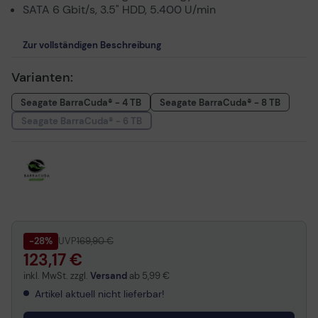
SATA 6 Gbit/s, 3.5" HDD, 5.400 U/min
Zur vollständigen Beschreibung
Varianten:
Seagate BarraCuda® - 4 TB
Seagate BarraCuda® - 8 TB
Seagate BarraCuda® - 6 TB
-28%
UVP
169,90 €
123,17 €
inkl. MwSt. zzgl.
Versand
ab
5,99 €
Artikel aktuell nicht lieferbar!