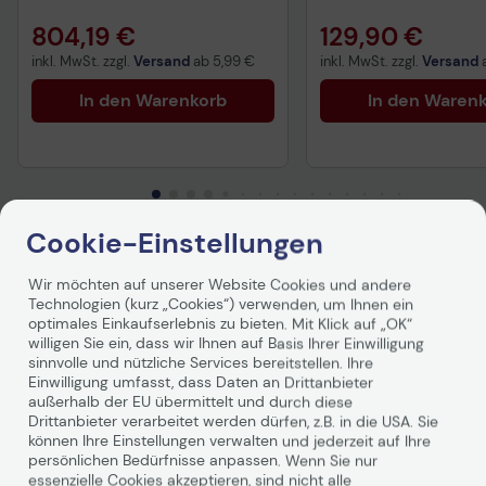
804,19 €
129,90 €
inkl. MwSt. zzgl.
Versand
ab
5,99 €
inkl. MwSt. zzgl.
Versand
In den Warenkorb
In den Waren
Cookie-Einstellungen
Produktbeschreibung
Wir möchten auf unserer Website Cookies und andere
Technologien (kurz „Cookies“) verwenden, um Ihnen ein
optimales Einkaufserlebnis zu bieten. Mit Klick auf „OK“
willigen Sie ein, dass wir Ihnen auf Basis Ihrer Einwilligung
sinnvolle und nützliche Services bereitstellen. Ihre
Einwilligung umfasst, dass Daten an Drittanbieter
außerhalb der EU übermittelt und durch diese
Drittanbieter verarbeitet werden dürfen, z.B. in die USA. Sie
können Ihre Einstellungen verwalten und jederzeit auf Ihre
persönlichen Bedürfnisse anpassen. Wenn Sie nur
essenzielle Cookies akzeptieren, sind nicht alle