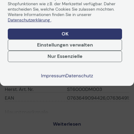
Shopfunktionen wie z.B. der Merkzettel verfügbar. Daher
Interne BarraCuda-Festplatten
entscheiden Sie, welche Cookies Sie zulassen möchten.
Weiterlesen
Weitere Informationen finden Sie in unserer
Vielseitig. Schnell. Zuverlässig
Datenschutzerklärung
.
OK
Einstellungen verwalten
Technische Daten
Nur Essenzielle
Allgemein
Impressum
Datenschutz
Hersteller
Seagate
Herst. Art. Nr.
ST6000DM003
EAN
0763649094426,0763649129
Hauptmerkmale
Produktbeschreibung
Seagate Barracuda
Weiterlesen
ST6000DM003 -