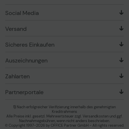
Zahlungsarten
Produkttests
Über uns
Widerrufsrecht
Markenshops
Social Media
Stellenangebote
Muster-Widerrufsformular
Garantiearten
Affiliate Partnerprogramm
Verpackungsordnung
Geschäftskunden
Ebay Auktionen
Versandinformationen
Information zur Entsorgung von Batterien und
Versand
Playox.de
Sicheres Einkaufen
Elektro-/Elektronikgeräten
druck-collect.de
Datenschutz
Newsletter
Presse
AGB
Sicheres Einkaufen
Vertrag widerrufen
Impressum
Cookie Einstellungen ändern
Zu den Barrierefreiheitseinstellungen
Auszeichnungen
Erklärung zur Barrierefreiheit
Zahlarten
Partnerportale
1)
Nach erfolgreicher Verifizierung innerhalb des genehmigten
Kreditrahmens
Alle Preise inkl. gesetzl. Mehrwertsteuer zzgl. Versandkosten und ggf.
Nachnahmegebühren, wenn nicht anders beschrieben.
© Copyright 1997-2026 by OFFICE Partner GmbH - All rights reserved.