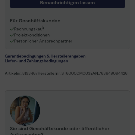
Benachrichtigen lassen
Für Geschäftskunden
1
Rechnungskauf
Projektkonditionen
Persönlicher Ansprechpartner
Garantiebedingungen & Herstellerangaben
Liefer- und Zahlungsbedingungen
Artikelnr.:
8193467
Herstellernr.:
ST6000DM003
EAN:
763649094426
Sie sind Geschäftskunde oder öffentlicher
Auftraggeber?