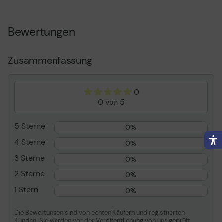
Festplatte - 6 TB - SATA
6Gb/s
Typ
Festplatte - intern -
Bewertungen
Native Command
Queuing (NCQ),
Unterstützung für PIO-
Zusammenfassung
Modus 0-4,
Unterstützung für Multi-
Word DMA-Modus 0-2,
0
Ultra DMA Mode 0-6
0 von 5
support, Hot-Plug-
Unterstützung, Worldwide
Name (WWN), TGMR-
5 Sterne
0%
Aufnahmetechnologie
4 Sterne
0%
Kapazität
6 TB
3 Sterne
0%
Formfaktor
3.5" (8.9 cm)
2 Sterne
0%
Schnittstelle
SATA 6Gb/s
1 Stern
0%
Datenübertragungsrate
600 MBps
Puffergrösse
256 MB
Die Bewertungen sind von echten Käufern und registrierten
Merkmale
Native Command
Kunden. Sie werden vor der Veröffentlichung von uns geprüft.