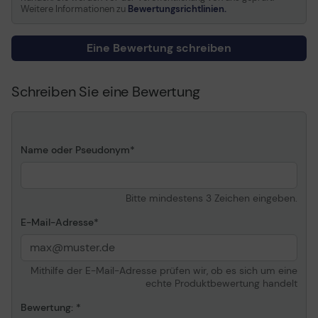
Weitere Informationen zu
Bewertungsrichtlinien.
Queuing (NCQ),
Unterstützung für PIO-
Modus 0-4,
Eine Bewertung schreiben
Unterstützung für Multi-
Word DMA-Modus 0-2,
Ultra DMA Mode 0-6
Schreiben Sie eine Bewertung
support, Hot-Plug-
Unterstützung, Worldwide
Name (WWN), TGMR-
Aufnahmetechnologie, S.
Name oder Pseudonym
M. A. R. T.
Abmessungen (Breite x
101.6 mm x 146.99 mm x
Tiefe x Höhe)
26.1 mm
Bitte mindestens 3 Zeichen eingeben.
Gewicht
610 g
E-Mail-Adresse
Allgemein
Gerätetyp
Festplatte - intern
Mithilfe der E-Mail-Adresse prüfen wir, ob es sich um eine
echte Produktbewertung handelt
Kapazität
6 TB
Bewertung:
Formfaktor
3.5" (8.9 cm)