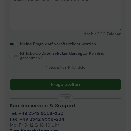
von innen
Energieverbrauch
5.3 Watt (Lesen) ¦ 3.4
Seagate spielt seit 40 Jahren
Watt (Leerlauf) ¦ 5.3 Watt
eine führende Rolle in der
(Schreiben) ¦ 0.25 Watt
Datenspeicherbranche.
(Standby) ¦ 0.25 Watt
Wir verstehen Ihre individuellen
(Sleep-Modus)
Noch
4000
Zeichen
Datenspeicherherausforderungen
und haben die BarraCuda Pro-
Meine Frage darf veröffentlicht werden.
Software & Systemanforderungen
Desktop-Festplatten mit 14 TB
Ich habe die
Datenschutzerklärung
zur Kenntnis
und 3,5 Zoll entwickelt, mit denen
Software inbegriffen
Seagate SeaTools
genommen.
Sie Ihre Ziele erreichen können.
* Dies ist ein Pflichtfeld
Verschiedenes
Kennzeichnung
RoHS, China RoHS
Frage stellen
Umgebungsbedingungen
ODER
Min Betriebstemperatur
0 °C
Kundenservice & Support
Max. Betriebstemperatur
60 °C
Tel. +49 2542 9558-250
Fax. +49 2542 9558-234
Min. Lagertemperatur
-40 °C
Mo-Fr 9-12 & 13-16 Uhr
Max. Lagertemperatur
70 °C
Zum Kontaktformular