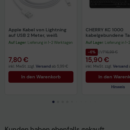
Apple Kabel von Lightning
CHERRY KC 1000
auf USB 2 Meter, weiß
kabelgebundene Tas
QWERTZ DE - schwa
Auf Lager
: Lieferung in 1-2 Werktagen
Auf Lager
: Lieferung in 1
-6%
UVP
16,99 €
7,80 €
15,90 €
inkl. MwSt. zzgl.
Versand
ab
5,99 €
inkl. MwSt. zzgl.
Versand
In den Warenkorb
In den Waren
Hinweis
Kunden haben ebenfalls gekauft