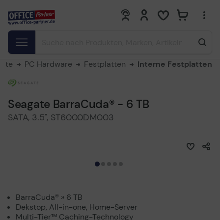
0
0
eite
PC Hardware
Festplatten
Interne Festplatten
Seagate BarraCuda® - 6 TB
SATA, 3.5", ST6000DM003
BarraCuda® » 6 TB
Dekstop, All-in-one, Home-Server
Multi-Tier™ Caching-Technology