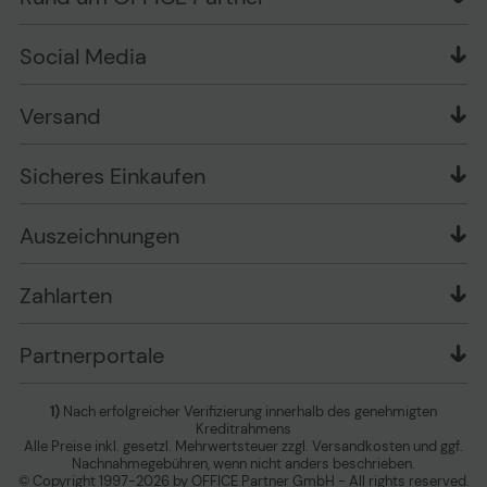
Wissen mit OP
Zahlungsarten
Produkttests
Über uns
Widerrufsrecht
Markenshops
Social Media
Stellenangebote
Muster-Widerrufsformular
Garantiearten
Affiliate Partnerprogramm
Verpackungsordnung
Geschäftskunden
Ebay Auktionen
Versandinformationen
Information zur Entsorgung von Batterien und
Versand
Playox.de
Sicheres Einkaufen
Elektro-/Elektronikgeräten
druck-collect.de
Datenschutz
Newsletter
Presse
AGB
Sicheres Einkaufen
Vertrag widerrufen
Impressum
Cookie Einstellungen ändern
Zu den Barrierefreiheitseinstellungen
Auszeichnungen
Erklärung zur Barrierefreiheit
Zahlarten
Partnerportale
1)
Nach erfolgreicher Verifizierung innerhalb des genehmigten
Kreditrahmens
Alle Preise inkl. gesetzl. Mehrwertsteuer zzgl. Versandkosten und ggf.
Nachnahmegebühren, wenn nicht anders beschrieben.
© Copyright 1997-2026 by OFFICE Partner GmbH - All rights reserved.