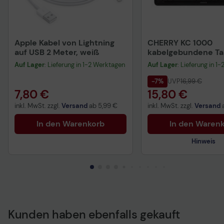
Apple Kabel von Lightning
CHERRY KC 1000
auf USB 2 Meter, weiß
kabelgebundene Tas
QWERTZ DE - schwa
Auf Lager
: Lieferung in 1-2 Werktagen
Auf Lager
: Lieferung in 1
-7%
UVP
16,99 €
7,80 €
15,80 €
inkl. MwSt. zzgl.
Versand
ab
5,99 €
inkl. MwSt. zzgl.
Versand
In den Warenkorb
In den Waren
Hinweis
Kunden haben ebenfalls gekauft
Technisches Produkt