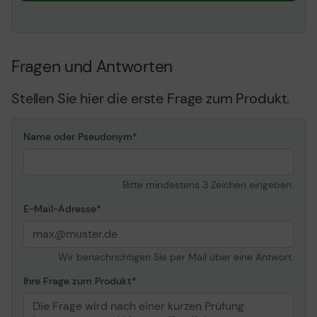
Nicht-korrigierbare
1 pro 10^15
Datenfehler
Lade-/Entladezyklen
600, 000
Fragen und Antworten
Erweiterung und Konnektivität
Stellen Sie hier die erste Frage zum Produkt.
Schnittstellen
1 x SATA 6 Gb/s
Kompatibles Schaltfeld
3. 5" (8. 9 cm)
Name oder Pseudonym
Stromversorgung
Energieverbrauch
Bitte mindestens 3 Zeichen eingeben.
7. 8 Watt (Durchschnitt) ¦
5 Watt (Leerlauf) ¦ 0. 8
E-Mail-Adresse
Watt (Standby) ¦ 0. 8 Watt
(Sleep-Modus)
Wir benachrichtigen Sie per Mail über eine Antwort.
Software & Systemanforderungen
Ihre Frage zum Produkt
Software inbegriffen
IronWolf Health
Management