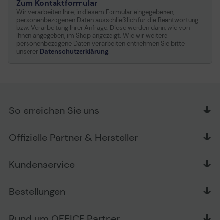
Zum Kontaktformular
Wir verarbeiten Ihre, in diesem Formular eingegebenen,
personenbezogenen Daten ausschließlich für die Beantwortung
bzw. Verarbeitung Ihrer Anfrage. Diese werden dann, wie von
Ihnen angegeben, im Shop angezeigt. Wie wir weitere
personenbezogene Daten verarbeiten entnehmen Sie bitte
unserer
Datenschutzerklärung
.
So erreichen Sie uns
OFFICE Partner GmbH
Offizielle Partner & Hersteller
Schlesierring 35
48712 Gescher
Kundenservice
Telefon: +49 (0) 2542 / 9558250
Kontaktformular
Apple im Unternehmen
Bestellungen
Bewertungsrichtlinien
Ansprechpartner bei fehlerhafter Ware und Schäden
FAQ
Rückruf-Service
Liefer- und Zahlungsbedingungen
OFFICE Partner Blog
Rund um OFFICE Partner
Versand im Namen Dritter