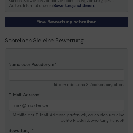
Kunden. Sie werden vor der Veröffentlichung von uns geprüft.
Betrieb (24x7), Dual-
Weitere Informationen zu
Bewertungsrichtlinien.
Plane Balance, Fehler-
Wiederherstellungs-
Steuerung, AgileArray
Eine Bewertung schreiben
Abmessungen (Breite x
101. 85 mm x 146. 99 mm x
Tiefe x Höhe)
26. 11 mm
Schreiben Sie eine Bewertung
Gewicht
690 g
Allgemein
Name oder Pseudonym
Gerätetyp
Festplatte - intern
Kapazität
12 TB
Bitte mindestens 3 Zeichen eingeben.
Formfaktor
3. 5" (8. 9 cm)
Schnittstelle
SATA 6Gb/s
E-Mail-Adresse
Puffergröße
256 MB
Merkmale
RV-Sensor, Halogen Free,
Mithilfe der E-Mail-Adresse prüfen wir, ob es sich um eine
NAS-kompatibel,
echte Produktbewertung handelt
unterbrechungsfreier
Betrieb (24x7), Dual-
Bewertung: