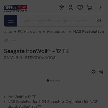
0
0
rtseite
PC Hardware
Festplatten
NAS Festplatten
Seagate IronWolf® - 12 TB
SATA, 3.5", ST12000VN008
IronWolf® » 12 TB
NAS Speicher für 1-24 Schächte, Optimiert für NAS
durch AgileArray™