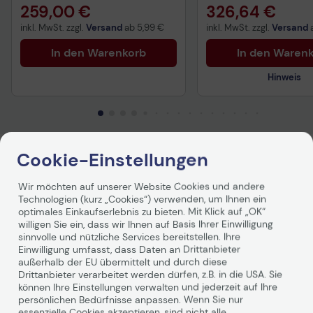
259,00 €
326,64 €
inkl. MwSt. zzgl.
Versand
ab
5,99 €
inkl. MwSt. zzgl.
Versand
In den Warenkorb
In den Waren
Hinweis
Technisches Produkt
Cookie-Einstellungen
Produktbeschreibung
Wir möchten auf unserer Website Cookies und andere
Technologien (kurz „Cookies“) verwenden, um Ihnen ein
optimales Einkaufserlebnis zu bieten. Mit Klick auf „OK“
willigen Sie ein, dass wir Ihnen auf Basis Ihrer Einwilligung
sinnvolle und nützliche Services bereitstellen. Ihre
Einwilligung umfasst, dass Daten an Drittanbieter
außerhalb der EU übermittelt und durch diese
Drittanbieter verarbeitet werden dürfen, z.B. in die USA. Sie
können Ihre Einstellungen verwalten und jederzeit auf Ihre
persönlichen Bedürfnisse anpassen. Wenn Sie nur
essenzielle Cookies akzeptieren, sind nicht alle