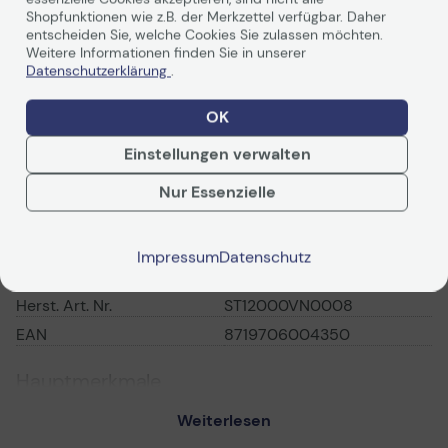
Shopfunktionen wie z.B. der Merkzettel verfügbar. Daher
Weiterlesen
entscheiden Sie, welche Cookies Sie zulassen möchten.
Weitere Informationen finden Sie in unserer
Datenschutzerklärung
.
OK
Robust. Bereit.
Technische Daten
Einstellungen verwalten
PDF-Datenblatt
Nur Essenzielle
Allgemein
Die für NAS mit
Impressum
Datenschutz
Hersteller
Seagate
AgileArray
Herst. Art. Nr.
ST12000VN0008
optimierten
EAN
8719706004350
IronWolf®-
Hauptmerkmale
Festplatten der
Produktbeschreibung
Seagate IronWolf
Weiterlesen
ST12000VN0008 -