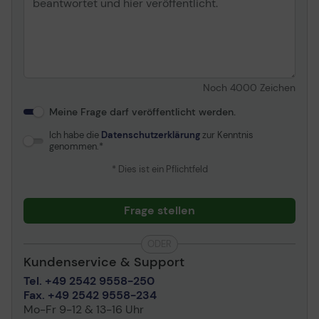
Umgebungsbedingungen
Min Betriebstemperatur
5 °C
Max. Betriebstemperatur
70 °C
Min. Lagertemperatur
-40 °C
Noch
4000
Zeichen
Max. Lagertemperatur
70 °C
Meine Frage darf veröffentlicht werden.
Schocktoleranz (in
70 g @ 2 ms
Ich habe die
Datenschutzerklärung
zur Kenntnis
Betrieb)
genommen.
Schocktoleranz (nicht in
250 g @ 2 ms
* Dies ist ein Pflichtfeld
Betrieb)
Frage stellen
ODER
Kundenservice & Support
Tel. +49 2542 9558-250
Fax. +49 2542 9558-234
Mo-Fr 9-12 & 13-16 Uhr