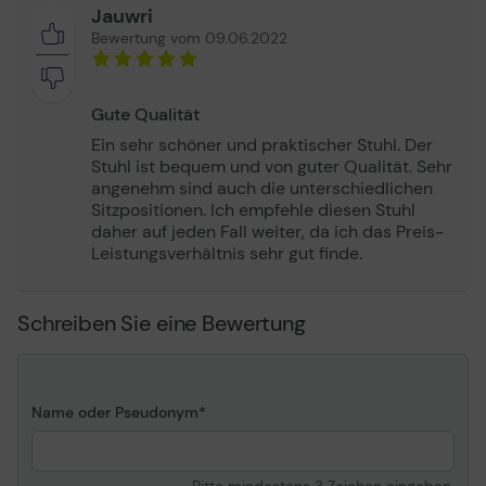
Breite
einer Traglast von bis zu 150 Kilogramm bietet der
58 cm
Jauwri
SKILLER SGS40 auch in seinen Ausmaßen im
Höhe
86 cm
Bewertung vom 09.06.2022
wahrsten Sinne des Wortes genügend Spielraum,
Winkeleinstellung
Ja
um das perfekte Gaming-Möbel für die
unterschiedlichsten Nutzertypen zu sein.
Merkmale
Schaumstoff-gepolstert,
Gute Qualität
90°-160° anpassbarer
Ein sehr schöner und praktischer Stuhl. Der
Winkel
Stuhl ist bequem und von guter Qualität. Sehr
angenehm sind auch die unterschiedlichen
Basis
Sitzpositionen. Ich empfehle diesen Stuhl
daher auf jeden Fall weiter, da ich das Preis-
Design
Fünfzackiger Stern
Leistungsverhältnis sehr gut finde.
Rollen
5 x 7.5 cm
Material
Aluminium
Schreiben Sie eine Bewertung
Merkmale
Feststellbare Rollen
Armlehnen
Name oder Pseudonym
Form
T-förmig
Gepolsterte Armlehnen
Nein
Höhe
30.5 cm - 37.5 cm
Bitte mindestens 3 Zeichen eingeben.