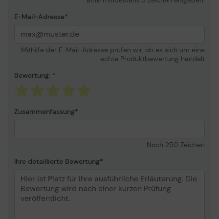
Merkmale
4D-anpassbar
E-Mail-Adresse
Abmessungen und Gewicht
Mithilfe der E-Mail-Adresse prüfen wir, ob es sich um eine
Höhe
133.5 cm - 141 cm
echte Produktbewertung handelt
Rückenlehne
Breite: 58 cm Höhe: 86
Bewertung:
cm
Gewicht
24.3 kg
Details zu Abmessungen
Armstützenpolsterung -
Zusammenfassung
& Gewicht
Breite: 10 cm Tiefe: 27 cm
Abmessungen & Gewicht (Transport)
Noch
250
Zeichen
Transportbreite
74 cm
Ihre detaillierte Bewertung
Transporttiefe
92 cm
Transporthöhe
41 cm
Verschiedenes