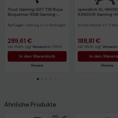
Trust Gaming GXT 719 Ruya
speedlink SL-6600
Bequemer RGB Gaming-
XANDOR Gaming-St
Stuhl - Schwarz
schwarz/grau
Auf Lager
: Lieferung in 1-2 Werktagen
Artikel lieferbar in 1-3 We
289,61 €
188,81 €
inkl. MwSt. zzgl.
Versand
ab
5,99 €
inkl. MwSt. zzgl.
Versand
In den Warenkorb
In den Waren
Hinweis
Hinweis
Technisches Produktdatenblatt
Technisches Produkt
Aufbauanleitung
Aufbauanleitung
Sicherheitsdatenblat
Ähnliche Produkte