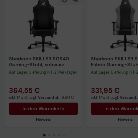
Sharkoon SKILLER SGS40
Sharkoon SKILLER 
Gaming-Stuhl, schwarz
Fabric Gaming-Stuh
schwarz/grau
Auf Lager
: Lieferung in 1-2 Werktagen
Auf Lager
: Lieferung in 1
364,55 €
331,95 €
inkl. MwSt. zzgl.
Versand
ab
19,90 €
inkl. MwSt. zzgl.
Versand
In den Warenkorb
In den Waren
Hinweis
Hinweis