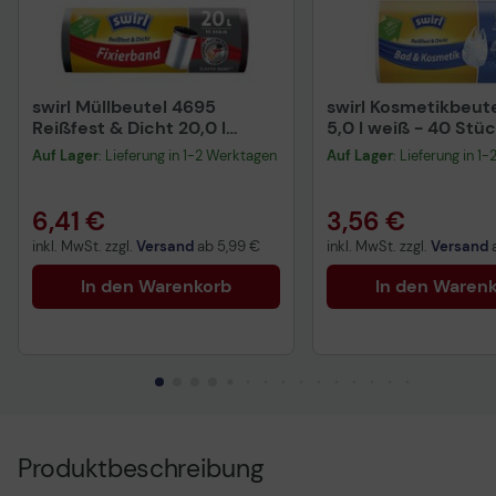
swirl Müllbeutel 4695
swirl Kosmetikbeut
Reißfest & Dicht 20,0 l
5,0 l weiß - 40 Stü
schwarz - 15 Stück
Auf Lager
: Lieferung in 1-2 Werktagen
Auf Lager
: Lieferung in 1
6,41 €
3,56 €
inkl. MwSt. zzgl.
Versand
ab
5,99 €
inkl. MwSt. zzgl.
Versand
In den Warenkorb
In den Waren
Produktbeschreibung