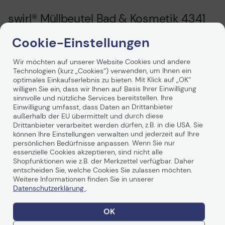
swirl® Müllbeutel Bad & Kosmetik 4341
10,0 l 37 weiß - 37 Stück
Cookie-Einstellungen
Die swirl® Müllbeutel Bad & Kosmetik 4341 bieten Ihnen
Wir möchten auf unserer Website Cookies und andere
eine praktische und zuverlässige Lösung für die
Technologien (kurz „Cookies“) verwenden, um Ihnen ein
Entsorgung von Abfällen im Badezimmer und bei
optimales Einkaufserlebnis zu bieten. Mit Klick auf „OK“
kosmetischen Anwendungen. Mit einem großzügigen
willigen Sie ein, dass wir Ihnen auf Basis Ihrer Einwilligung
Fassungsvermögen von 10,0 Litern sind diese Müllbeutel
sinnvolle und nützliche Services bereitstellen. Ihre
ideal für klassische Kosmetikeimer geeignet und sorgen
Einwilligung umfasst, dass Daten an Drittanbieter
Weiterlesen
dafür, dass Sie stets ausreichend Platz für Ihre Abfälle
außerhalb der EU übermittelt und durch diese
haben.
Drittanbieter verarbeitet werden dürfen, z.B. in die USA. Sie
können Ihre Einstellungen verwalten und jederzeit auf Ihre
Ein besonderes Merkmal dieser Müllbeutel ist ihre
persönlichen Bedürfnisse anpassen. Wenn Sie nur
Blickdichtigkeit, die Ihnen eine diskrete Entsorgung
essenzielle Cookies akzeptieren, sind nicht alle
ermöglicht. Darüber hinaus sind sie besonders reißfest,
Technische Daten
Shopfunktionen wie z.B. der Merkzettel verfügbar. Daher
was bedeutet, dass Sie sich keine Sorgen um ein
entscheiden Sie, welche Cookies Sie zulassen möchten.
Auslaufen oder Reißen machen müssen, selbst wenn die
Weitere Informationen finden Sie in unserer
Beutel mit schweren oder scharfen Gegenständen
Datenschutzerklärung
.
gefüllt sind. Dies gewährleistet eine sichere und saubere
Hersteller
swirl®
Handhabung, die in jedem Badezimmer unerlässlich ist.
OK
Die swirl® Müllbeutel sind mit einem flüssigkeitsdichten