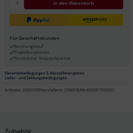
In den Warenkorb
Für Geschäftskunden
1
Rechnungskauf
Projektkonditionen
Persönlicher Ansprechpartner
Garantiebedingungen & Herstellerangaben
Liefer- und Zahlungsbedingungen
Artikelnr.:
23685998
Herstellernr.:
215680
EAN:
4008871215680
Zubehör