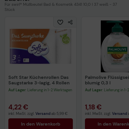
Für swirl® Müllbeutel Bad & Kosmetik 4341 10,0 l 37 weiß - 37
Stück
Soft Star Küchenrollen Das
Palmolive Flüssigse
Saugstarke 3-lagig, 4 Rollen
blumig 0,3 l
Auf Lager
: Lieferung in 1-2 Werktagen
Auf Lager
: Lieferung in 1
4,22 €
1,18 €
inkl. MwSt. zzgl.
Versand
ab
5,99 €
inkl. MwSt. zzgl.
Versand
In den Warenkorb
In den Waren