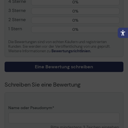
4 Sterne
0%
Farbe
mehrfarbig
3 Sterne
0%
2 Sterne
Farbton
bunt
0%
1 Stern
0%
Kapazität (Seiten)
0
Die Bewertungen sind von echten Käufern und registrierten
Kunden. Sie werden vor der Veröffentlichung von uns geprüft.
Weitere Informationen zu
Bewertungsrichtlinien.
Eine Bewertung schreiben
Schreiben Sie eine Bewertung
Name oder Pseudonym
Bitte mindestens 3 Zeichen eingeben.