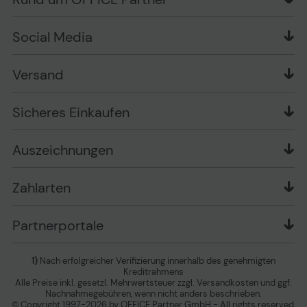
Wissen mit OP
Zahlungsarten
Produkttests
Über uns
Widerrufsrecht
Markenshops
Social Media
Stellenangebote
Muster-Widerrufsformular
Garantiearten
Affiliate Partnerprogramm
Verpackungsordnung
Geschäftskunden
Ebay Auktionen
Versandinformationen
Information zur Entsorgung von Batterien und
Versand
Playox.de
Sicheres Einkaufen
Elektro-/Elektronikgeräten
druck-collect.de
Datenschutz
Newsletter
Presse
AGB
Sicheres Einkaufen
Vertrag widerrufen
Impressum
Cookie Einstellungen ändern
Zu den Barrierefreiheitseinstellungen
Auszeichnungen
Erklärung zur Barrierefreiheit
Zahlarten
Partnerportale
1)
Nach erfolgreicher Verifizierung innerhalb des genehmigten
Kreditrahmens
Alle Preise inkl. gesetzl. Mehrwertsteuer zzgl. Versandkosten und ggf.
Nachnahmegebühren, wenn nicht anders beschrieben.
© Copyright 1997-2026 by OFFICE Partner GmbH - All rights reserved.