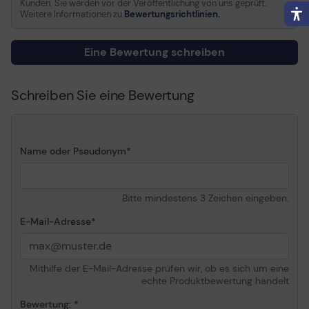
Kunden. Sie werden vor der Veröffentlichung von uns geprüft.
Weitere Informationen zu
Bewertungsrichtlinien.
Verbrauchsmaterialtyp
Tonerpatrone
Drucktechnologie
LED
Eine Bewertung schreiben
Farbe
Schwarz
Patronenleistung
High Capacity
Schreiben Sie eine Bewertung
Kapazität
Bis zu 15000 Seiten bei
5% Deckung
Informationen zur Kompatibilität
Name oder Pseudonym
Entwickelt für
Xerox Phaser
7400,7400DN,7400DNM,740
Bitte mindestens 3 Zeichen eingeben.
E-Mail-Adresse
Mithilfe der E-Mail-Adresse prüfen wir, ob es sich um eine
echte Produktbewertung handelt
Bewertung: