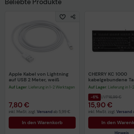
Beliebte Produkte
Apple Kabel von Lightning
CHERRY KC 1000
auf USB 2 Meter, weiß
kabelgebundene Tas
QWERTZ DE - schwa
Auf Lager
: Lieferung in 1-2 Werktagen
Auf Lager
: Lieferung in 1
-6%
UVP
16,99 €
7,80 €
15,90 €
inkl. MwSt. zzgl.
Versand
ab
5,99 €
inkl. MwSt. zzgl.
Versand
In den Warenkorb
In den Waren
Hinweis