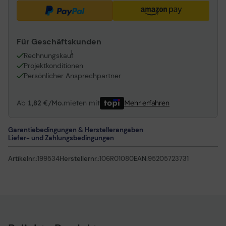
Für Geschäftskunden
1
Rechnungskauf
Projektkonditionen
Persönlicher Ansprechpartner
Ab
1,82 €/Mo.
mieten mit
Mehr erfahren
Garantiebedingungen & Herstellerangaben
Liefer- und Zahlungsbedingungen
Artikelnr.:
199534
Herstellernr.:
106R01080
EAN:
95205723731