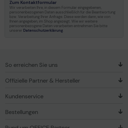
Zum Kontaktformular
Wir verarbeiten Ihre, in diesem Formular eingegebenen,
personenbezogenen Daten ausschließlich für die Beantwortung
bzw. Verarbeitung Ihrer Anfrage. Diese werden dann, wie von
Ihnen angegeben, im Shop angezeigt. Wie wir weitere
personenbezogene Daten verarbeiten entnehmen Sie bitte
unserer
Datenschutzerklärung
.
So erreichen Sie uns
OFFICE Partner GmbH
Offizielle Partner & Hersteller
Schlesierring 35
48712 Gescher
Kundenservice
Telefon: +49 (0) 2542 / 9558250
Kontaktformular
Apple im Unternehmen
Bestellungen
Bewertungsrichtlinien
Ansprechpartner bei fehlerhafter Ware und Schäden
FAQ
Rückruf-Service
Liefer- und Zahlungsbedingungen
OFFICE Partner Blog
Rund um OFFICE Partner
Versand im Namen Dritter