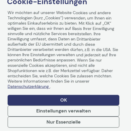
Cookie-Einstellungen
Seiten-Phaser 7400
Wir möchten auf unserer Website Cookies und andere
Technologien (kurz „Cookies“) verwenden, um Ihnen ein
optimales Einkaufserlebnis zu bieten. Mit Klick auf „OK“
willigen Sie ein, dass wir Ihnen auf Basis Ihrer Einwilligung
sinnvolle und nützliche Services bereitstellen. Ihre
Einwilligung umfasst, dass Daten an Drittanbieter
außerhalb der EU übermittelt und durch diese
Technische Daten
Drittanbieter verarbeitet werden dürfen, z.B. in die USA. Sie
können Ihre Einstellungen verwalten und jederzeit auf Ihre
persönlichen Bedürfnisse anpassen. Wenn Sie nur
essenzielle Cookies akzeptieren, sind nicht alle
Allgemein
Shopfunktionen wie z.B. der Merkzettel verfügbar. Daher
entscheiden Sie, welche Cookies Sie zulassen möchten.
Hersteller
Xerox
Weitere Informationen finden Sie in unserer
Datenschutzerklärung
.
Herst. Art. Nr.
106R01080
EAN
0095205723731
OK
Einstellungen verwalten
Hauptmerkmale
Nur Essenzielle
Produktbeschreibung
Xerox - High Capacity -
Weiterlesen
Schwarz - Original -