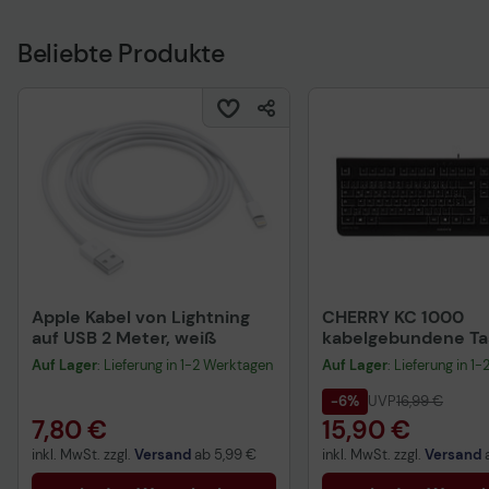
Beliebte Produkte
Apple Kabel von Lightning
CHERRY KC 1000
auf USB 2 Meter, weiß
kabelgebundene Tas
QWERTZ DE - schwa
Auf Lager
: Lieferung in 1-2 Werktagen
Auf Lager
: Lieferung in 1
-6%
UVP
16,99 €
7,80 €
15,90 €
inkl. MwSt. zzgl.
Versand
ab
5,99 €
inkl. MwSt. zzgl.
Versand