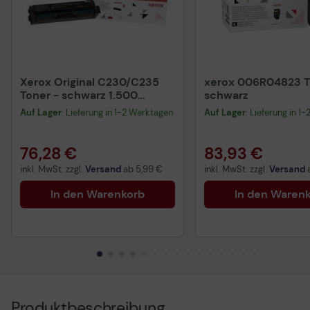
Xerox Original C230/C235
xerox 006R04823 T
Toner - schwarz 1.500
schwarz
Seiten (006R04383)
Auf Lager
: Lieferung in 1-2 Werktagen
Auf Lager
: Lieferung in 1
76,28 €
83,93 €
inkl. MwSt. zzgl.
Versand
ab
5,99 €
inkl. MwSt. zzgl.
Versand
In den Warenkorb
In den Waren
Produktbeschreibung