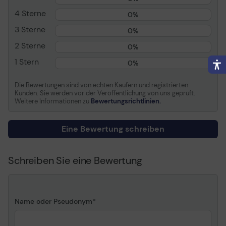
4 Sterne
Drucktechnologie
Laser
0%
Farbe
Schwarz
3 Sterne
0%
Patronenleistung
Mit hoher Kapazität
2 Sterne
0%
Ergiebigkeit
Bis zu 3000 Seiten
1 Stern
0%
Informationen zur Kompatibilität
Die Bewertungen sind von echten Käufern und registrierten
Kunden. Sie werden vor der Veröffentlichung von uns geprüft.
Kompatibel mit
Xerox C230, C235
Weitere Informationen zu
Bewertungsrichtlinien.
Allgemein
Eine Bewertung schreiben
Schreiben Sie eine Bewertung
Name oder Pseudonym