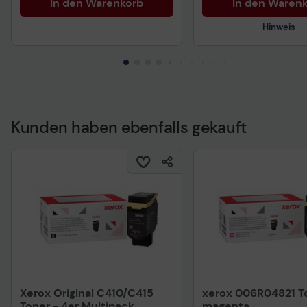
In den Warenkorb
In den Waren
Hinweis
Kunden haben ebenfalls gekauft
Technisches Produkt
Xerox Original C410/C415
xerox 006R04821 T
Toner - 4er Multipack
magenta