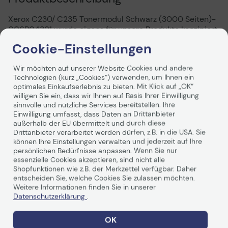
Xerox C230/ C235 Tonermodul Schwarz (3000 Seiten)-
006R04391 wurde eigens für unsere Produkte konzipiert
und getestet. Es gewährleistet optimale Druckqualität
Cookie-Einstellungen
und höchste Zuverlässigkeit beim Druckvorgang. Darauf
können Sie sich verlassen Seite für Seite. Original-
Wir möchten auf unserer Website Cookies und andere
Verbrauchsmaterialien von Xerox und Systeme von
Technologien (kurz „Cookies“) verwenden, um Ihnen ein
Xerox sind füreinander gemacht. Akzeptieren Sie keine
optimales Einkaufserlebnis zu bieten. Mit Klick auf „OK“
Imitationen. Kompatible Toner können einen Ausfall von
willigen Sie ein, dass wir Ihnen auf Basis Ihrer Einwilligung
Xerox-Druckern verursachen und zu schlechter
sinnvolle und nützliche Services bereitstellen. Ihre
Druckqualität und schwachen Farben führen. Dank mehr
Einwilligung umfasst, dass Daten an Drittanbieter
Weiterlesen
als 75 Jahren Erfahrung sind Original-Tonermodule von
außerhalb der EU übermittelt und durch diese
Xerox etwas, auf das Sie sich verlassen können.
Drittanbieter verarbeitet werden dürfen, z.B. in die USA. Sie
können Ihre Einstellungen verwalten und jederzeit auf Ihre
persönlichen Bedürfnisse anpassen. Wenn Sie nur
essenzielle Cookies akzeptieren, sind nicht alle
Shopfunktionen wie z.B. der Merkzettel verfügbar. Daher
Technische Daten
entscheiden Sie, welche Cookies Sie zulassen möchten.
Weitere Informationen finden Sie in unserer
Datenschutzerklärung
.
Allgemein
OK