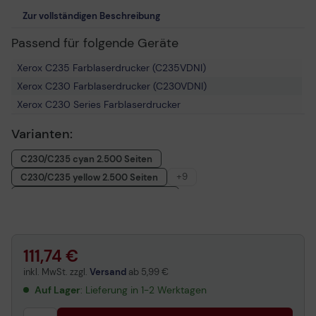
Zur vollständigen Beschreibung
Passend für folgende Geräte
Xerox C235 Farblaserdrucker (C235VDNI)
Xerox C230 Farblaserdrucker (C230VDNI)
Xerox C230 Series Farblaserdrucker
Varianten:
C230/C235 cyan 2.500 Seiten
+9
C230/C235 yellow 2.500 Seiten
C230/C235 magenta 2.500 Seiten
C230/C235 schwarz 3.000 Seiten
Xerox C230/C235 Multipack CMYK 10.500 Seiten
C230/C235 cyan 1.500 Seiten
111,74 €
C230/C235 magenta 1.500 Seiten
inkl. MwSt. zzgl.
Versand
ab
5,99 €
C230/C235 yellow 1.500 Seiten
Auf Lager
: Lieferung in 1-2 Werktagen
C230/C235 schwarz 1.500 Seiten