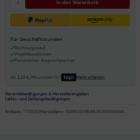
In den Warenkorb
Xerox C230/C235 Multipack CMYK 6.000 Seiten
C230/C235 4er-Pack
Für Geschäftskunden
1
Rechnungskauf
Projektkonditionen
Persönlicher Ansprechpartner
Ab
3,13 €/Mo.
mieten mit
Mehr erfahren
Garantiebedingungen & Herstellerangaben
Liefer- und Zahlungsbedingungen
Artikelnr.:
17725202
Herstellernr.:
006R04391
EAN:
95205068894