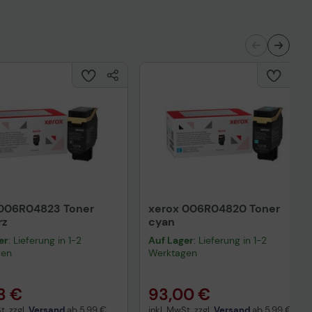
 006R04823 Toner
xerox 006R04820 Toner
rz
cyan
er
: Lieferung in 1-2
Auf Lager
: Lieferung in 1-2
gen
Werktagen
3 €
93,00 €
t. zzgl.
Versand
ab
5,99 €
inkl. MwSt. zzgl.
Versand
ab
5,99 €