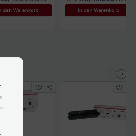
n den Warenkorb
In den Warenkorb
z
g
se
n