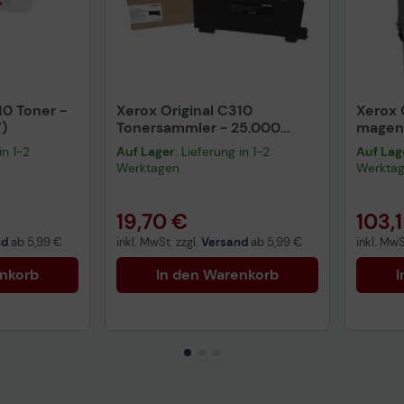
10 Toner -
Xerox Original C310
Xerox 
)
Tonersammler - 25.000
magen
Seiten (008R13325)
in 1-2
Auf Lager
: Lieferung in 1-2
Auf Lag
Werktagen
Werkta
19,70 €
103,
nd
ab
5,99 €
inkl. MwSt. zzgl.
Versand
ab
5,99 €
inkl. MwS
enkorb
In den Warenkorb
I