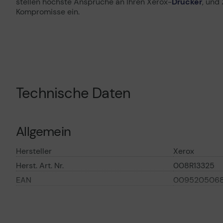
stellen höchste Ansprüche an Ihren Xerox-
Drucker
, und
Kompromisse ein.
Technische Daten
Allgemein
Hersteller
Xerox
Herst. Art. Nr.
008R13325
EAN
009520506
Hauptmerkmale