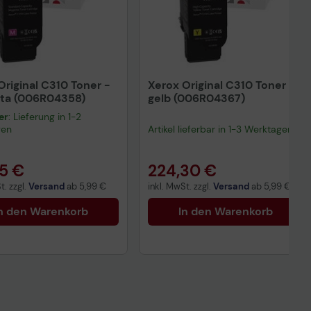
Original C310 Toner -
Xerox Original C310 Toner -
ta (006R04358)
gelb (006R04367)
er
: Lieferung in 1-2
gen
Artikel lieferbar in 1-3 Werktagen.
15 €
224,30 €
t. zzgl.
Versand
ab
5,99 €
inkl. MwSt. zzgl.
Versand
ab
5,99 €
n den Warenkorb
In den Warenkorb