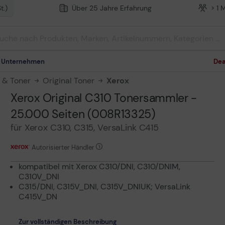
t.)
Über 25 Jahre Erfahrung
> 1 
m Unternehmen
Dea
n & Toner
Original Toner
Xerox
Xerox Original C310 Tonersammler -
25.000 Seiten (008R13325)
für Xerox C310, C315, VersaLink C415
Autorisierter Händler
kompatibel mit Xerox C310/DNI, C310/DNIM,
C310V_DNI
C315/DNI, C315V_DNI, C315V_DNIUK; VersaLink
C415V_DN
Zur vollständigen Beschreibung