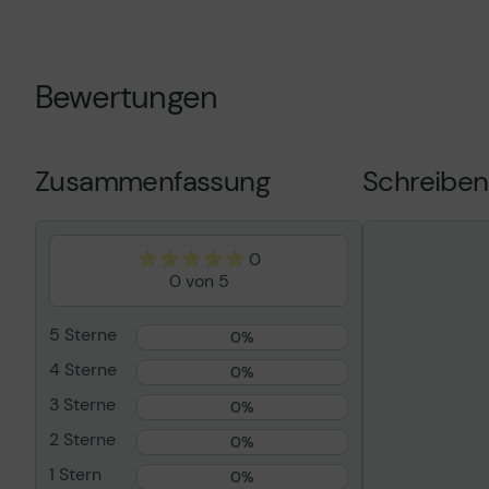
Produktbeschreibung
Xerox - Tone
Produkttyp
Tonersammle
Drucktechnologie
Laser
Bewertungen
Ergiebigkeit
Bis zu 25000
Kompatibel mit
Xerox C310/D
C315/DNI, C3
Zusammenfassung
Schreiben
0
0 von 5
5 Sterne
0%
4 Sterne
0%
3 Sterne
0%
2 Sterne
0%
1 Stern
0%