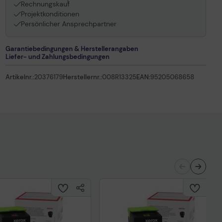
1
Rechnungskauf
Projektkonditionen
Persönlicher Ansprechpartner
Garantiebedingungen & Herstellerangaben
Liefer- und Zahlungsbedingungen
Artikelnr.:
20376179
Herstellernr.:
008R13325
EAN:
95205068658