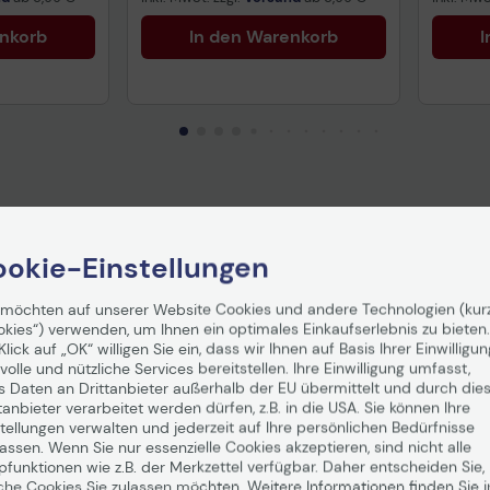
enkorb
In den Warenkorb
I
okie-Einstellungen
 möchten auf unserer Website Cookies und andere Technologien (kur
okies“) verwenden, um Ihnen ein optimales Einkaufserlebnis zu bieten.
Klick auf „OK“ willigen Sie ein, dass wir Ihnen auf Basis Ihrer Einwilligun
volle und nützliche Services bereitstellen. Ihre Einwilligung umfasst,
s Daten an Drittanbieter außerhalb der EU übermittelt und durch die
tanbieter verarbeitet werden dürfen, z.B. in die USA. Sie können Ihre
tellungen verwalten und jederzeit auf Ihre persönlichen Bedürfnisse
ssen. Wenn Sie nur essenzielle Cookies akzeptieren, sind nicht alle
pfunktionen wie z.B. der Merkzettel verfügbar. Daher entscheiden Sie,
che Cookies Sie zulassen möchten. Weitere Informationen finden Sie i