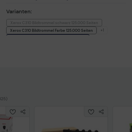
Varianten:
Xerox C310 Bildtrommel schwarz 125.000 Seiten
+1
Xerox C310 Bildtrommel Farbe 125.000 Seiten
Xerox C310 Tonersammler 25.000 Seiten
325)