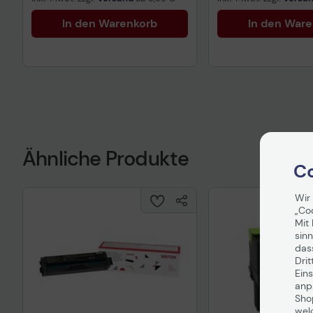
In den Warenkorb
In den War
Ähnliche Produkte
Co
Wir
„Co
Mit 
sinn
das
Drit
Eins
anpa
Sho
wel