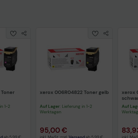
 Toner
xerox 006R04822 Toner gelb
xerox
schwa
in 1-2
Auf Lager
: Lieferung in 1-2
Auf Lag
Werktagen
Werkta
95,00 €
83,9
nd
ab
5,99 €
inkl. MwSt. zzgl.
Versand
ab
5,99 €
inkl. MwS