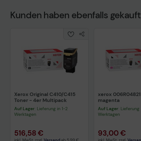
Kunden haben ebenfalls gekauft
Xerox Original C410/C415
xerox 006R04821
Toner - 4er Multipack
magenta
Auf Lager
: Lieferung in 1-2
Auf Lager
: Lieferung 
Werktagen
Werktagen
516,58 €
93,00 €
inkl. MwSt. zzgl.
Versand
ab
5,99 €
inkl. MwSt. zzgl.
Versa