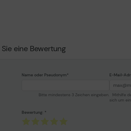
rsammler
Kompatibel mit
r
Allgemein
 Seiten
NI, C310/DNIM, C310V_DNI,
15V_DNI, C315V_DNIUK
 Sie eine Bewertung
Name oder Pseudonym
E-Mail-Adr
Bitte mindestens 3 Zeichen eingeben.
Mithilfe 
sich um ei
Bewertung: