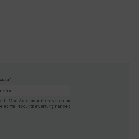
Xerox C310/DNI, C310/DNIM, C310V_DNI,
C315/DNI, C315V_DNI, C315V_DNIUK
esse
der E-Mail-Adresse prüfen wir, ob es
ne echte Produktbewertung handelt