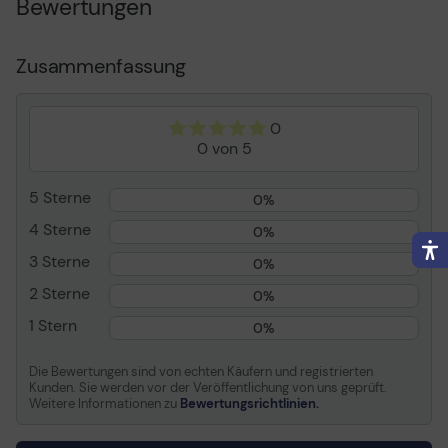
Bewertungen
Enthaltene Menge
30960 Etikett(en)
Informationen zur Kompatibilität
Zusammenfassung
Kompatibel mit
Eltron TLP 2242, 2622,
2642, 3642
0
Zebra GX420t, T402
0 von 5
Zebra GK Series GK420t
Zebra G-Series GC420t
5 Sterne
Zebra TLP 2722, 2742,
0%
2824, 2844, 3742, 3842
4 Sterne
0%
3 Sterne
0%
2 Sterne
0%
1 Stern
0%
Die Bewertungen sind von echten Käufern und registrierten
Kunden. Sie werden vor der Veröffentlichung von uns geprüft.
Weitere Informationen zu
Bewertungsrichtlinien.