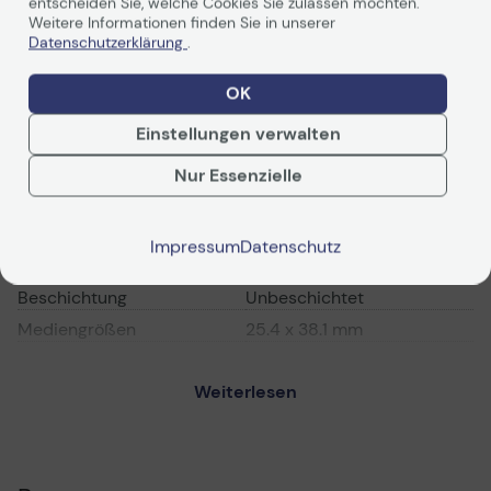
entscheiden Sie, welche Cookies Sie zulassen möchten.
Vorvertragliche Info
Weitere Informationen finden Sie in unserer
gemäß der EU-
Datenverordnung
Datenschutzerklärung
.
Technische Daten
OK
Einstellungen verwalten
PDF-Datenblatt
Nur Essenzielle
Media
Medientyp
Etiketten
Impressum
Datenschutz
Klebstofftyp
Permanenter Klebstoff
Beschichtung
Unbeschichtet
Mediengrößen
25.4 x 38.1 mm
Drucktechnologie
Thermal Transfer
Weiterlesen
Rollenkerndurchmesser
25 mm
Anz. Karten/Etiketten pro
2580
Blatt/Rolle
Anz. Medien mit Karten
12 Rolle(n)