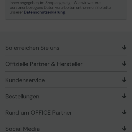
Ihnen angegeben, im Shop angezeigt. Wie wir weitere
personenbezogene Daten verarbeiten entnehmen Sie bitte
unserer
Datenschutzerklärung
.
So erreichen Sie uns
OFFICE Partner GmbH
Offizielle Partner & Hersteller
Schlesierring 35
48712 Gescher
Kundenservice
Telefon: +49 (0) 2542 / 9558250
Kontaktformular
Apple im Unternehmen
Bestellungen
Bewertungsrichtlinien
Ansprechpartner bei fehlerhafter Ware und Schäden
FAQ
Rückruf-Service
Liefer- und Zahlungsbedingungen
OFFICE Partner Blog
Rund um OFFICE Partner
Versand im Namen Dritter
Wissen mit OP
Zahlungsarten
Produkttests
Über uns
Widerrufsrecht
Markenshops
Social Media
Stellenangebote
Muster-Widerrufsformular
Garantiearten