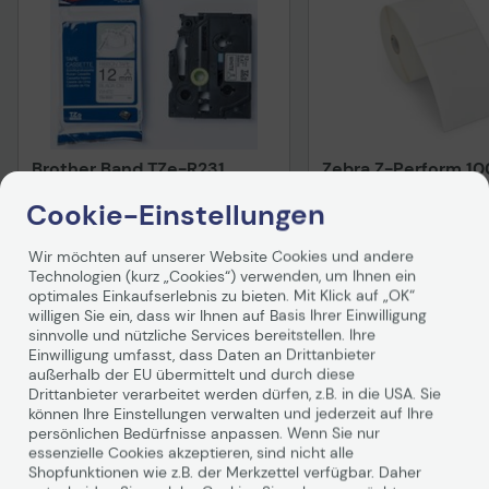
Brother Band TZe-R231
Zebra Z-Perform 1
12mm
Thermotransfer Eti
Cookie-Einstellungen
102mm x 152mm - 4
Auf Lager
: Lieferung in 1-2 Werktagen
Artikel lieferbar in 1-3 We
Wir möchten auf unserer Website Cookies und andere
9,37 €
81,36 €
Technologien (kurz „Cookies“) verwenden, um Ihnen ein
optimales Einkaufserlebnis zu bieten. Mit Klick auf „OK“
inkl. MwSt. zzgl.
Versand
ab
5,99 €
inkl. MwSt. zzgl.
Versand
willigen Sie ein, dass wir Ihnen auf Basis Ihrer Einwilligung
sinnvolle und nützliche Services bereitstellen. Ihre
In den Warenkorb
In den Waren
Einwilligung umfasst, dass Daten an Drittanbieter
außerhalb der EU übermittelt und durch diese
Hinweis
Drittanbieter verarbeitet werden dürfen, z.B. in die USA. Sie
können Ihre Einstellungen verwalten und jederzeit auf Ihre
persönlichen Bedürfnisse anpassen. Wenn Sie nur
essenzielle Cookies akzeptieren, sind nicht alle
Technisches Produkt
Shopfunktionen wie z.B. der Merkzettel verfügbar. Daher