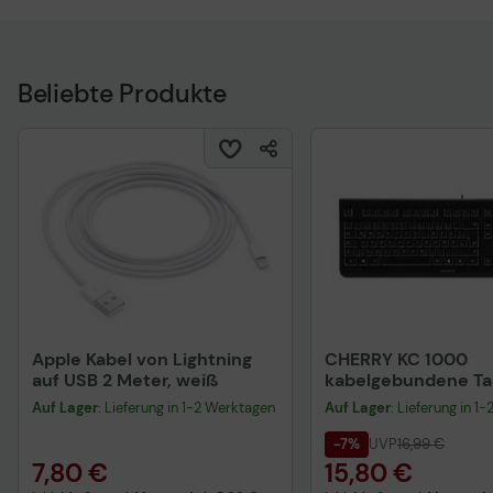
Beliebte Produkte
Apple Kabel von Lightning
CHERRY KC 1000
auf USB 2 Meter, weiß
kabelgebundene Tas
QWERTZ DE - schwa
Auf Lager
: Lieferung in 1-2 Werktagen
Auf Lager
: Lieferung in 1
-7%
UVP
16,99 €
7,80 €
15,80 €