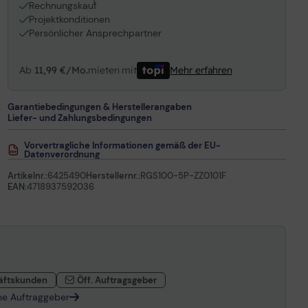
1
Rechnungskauf
Projektkonditionen
Persönlicher Ansprechpartner
Ab
11,99 €/Mo.
mieten mit
Mehr erfahren
Garantiebedingungen & Herstellerangaben
Liefer- und Zahlungsbedingungen
Vorvertragliche Informationen gemäß der EU-
Datenverordnung
Artikelnr.:
6425490
Herstellernr.:
RGS100-5P-ZZ0101F
EAN:
4718937592036
äftskunden
Öff. Auftragsgeber
che Auftraggeber