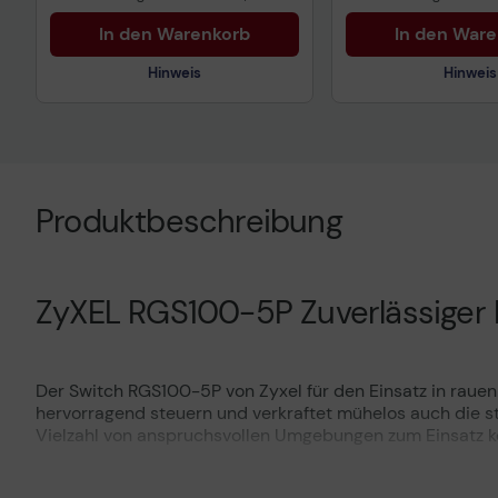
In den Warenkorb
In den War
Hinweis
Hinweis
Technisches Produktdatenblatt
Technisches Prod
Vorvertragliche Informationen
Vorvertragliche I
gemäß der EU-
gemäß der EU-
Produktbeschreibung
Datenverordnung
Datenverordnung
ZyXEL RGS100-5P Zuverlässiger
Der Switch RGS100-5P von Zyxel für den Einsatz in rau
hervorragend steuern und verkraftet mühelos auch die 
Vielzahl von anspruchsvollen Umgebungen zum Einsatz 