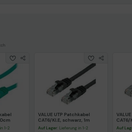
tch
kabel
VALUE UTP Patchkabel
VALUE 
 50cm
CAT6/Kl.E, schwarz, 1m
CAT6/K
in 1-2
Auf Lager
: Lieferung in 1-2
Auf Lag