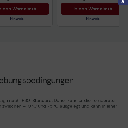
n den Warenkorb
In den Warenkorb
Hinweis
Hinweis
nisches Produktdatenblatt
Technisches Produktdatenblatt
ertragliche Informationen
Vorvertragliche Informationen
ß der EU-
gemäß der EU-
nverordnung
Datenverordnung
mgebungsbedingungen
sign nach IP30-Standard. Daher kann er die Temperatur
 zwischen -40 °C und 75 °C ausgelegt und kann in einer