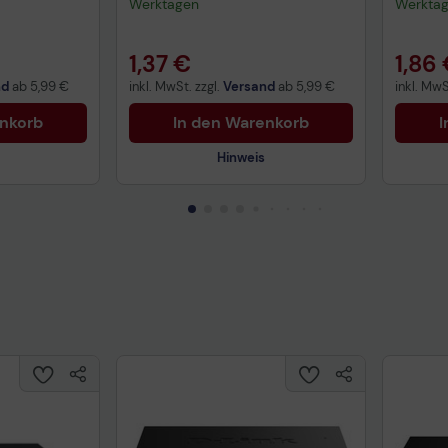
Werktagen
Werkta
1,37 €
1,86
nd
ab
5,99 €
inkl. MwSt. zzgl.
Versand
ab
5,99 €
inkl. MwS
enkorb
In den Warenkorb
I
Hinweis
uktdatenblatt
Technisches Produktdatenblatt
Tech