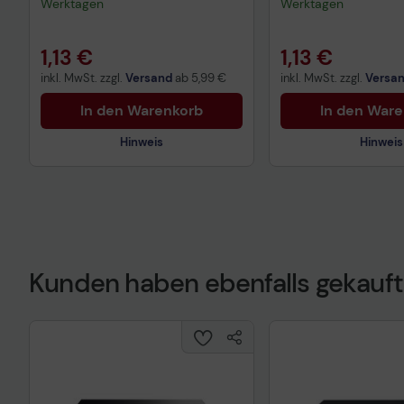
Werktagen
Werktagen
1,13 €
1,13 €
inkl. MwSt. zzgl.
Versand
ab
5,99 €
inkl. MwSt. zzgl.
Versa
In den Warenkorb
In den War
Hinweis
Hinweis
Technisches Produktdatenblatt
Technisches Prod
Kunden haben ebenfalls gekauft