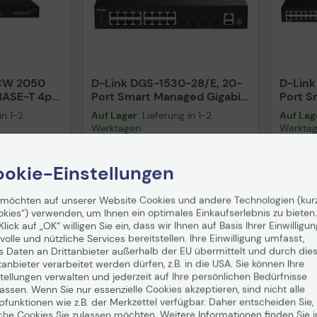
 CW 2050
D-Link DGS-1530-28/E, 20-
D-Link
BASE-T 4p
Port Smart Managed Gigabit
Port S
GbE 4p SFP
Stack Switch
Stack 
in 1-2
Auf Lager
: Lieferung in 1-2
Auf Lag
S6X69A)
Werktagen
Werkta
362,01 €
867,
okie-Einstellungen
nd
ab
5,99 €
inkl. MwSt. zzgl.
Versand
ab
5,99 €
inkl. MwS
 möchten auf unserer Website Cookies und andere Technologien (kur
enkorb
In den Warenkorb
I
okies“) verwenden, um Ihnen ein optimales Einkaufserlebnis zu bieten.
Klick auf „OK“ willigen Sie ein, dass wir Ihnen auf Basis Ihrer Einwilligun
Hinweis
volle und nützliche Services bereitstellen. Ihre Einwilligung umfasst,
s Daten an Drittanbieter außerhalb der EU übermittelt und durch die
tanbieter verarbeitet werden dürfen, z.B. in die USA. Sie können Ihre
tellungen verwalten und jederzeit auf Ihre persönlichen Bedürfnisse
ssen. Wenn Sie nur essenzielle Cookies akzeptieren, sind nicht alle
uktdatenblatt
Technisches Produktdatenblatt
Tech
pfunktionen wie z.B. der Merkzettel verfügbar. Daher entscheiden Sie,
che Cookies Sie zulassen möchten. Weitere Informationen finden Sie i