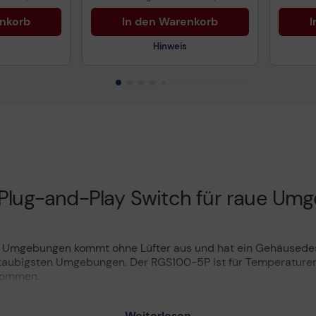
enkorb
In den Warenkorb
I
Hinweis
uktdatenblatt
Technisches Produktdatenblatt
Tech
nformationen
Vorvertragliche Informationen
Vorv
gemäß der EU-
gemä
Datenverordnung
Date
 Plug-and-Play Switch für raue U
en Umgebungen kommt ohne Lüfter aus und hat ein Gehäusede
staubigsten Umgebungen. Der RGS100-5P ist für Temperaturen
kommen.
Weiterlesen