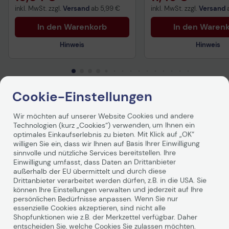
inkl. MwSt. zzgl.
Versand
ab
5,99 €
inkl. MwSt. zzgl.
Versand
In den Warenkorb
In den Waren
Hinweis
Hinweis
Technisches Produktdatenblatt
Technisches Produkt
Cookie-Einstellungen
Vorvertragliche Informationen
Vorvertragliche Info
Produktbeschreibung
gemäß der EU-
gemäß der EU-
Wir möchten auf unserer Website Cookies und andere
Datenverordnung
Datenverordnung
Technologien (kurz „Cookies“) verwenden, um Ihnen ein
Diese magentafarbene Tinte wird zum Druck von
optimales Einkaufserlebnis zu bieten. Mit Klick auf „OK“
Dokumenten und Fotos verwendet. In Kombination mit
willigen Sie ein, dass wir Ihnen auf Basis Ihrer Einwilligung
Canon Fotopapier sind Ihre Fotos dank dem
sinnvolle und nützliche Services bereitstellen. Ihre
ChromaLife100 System vor Verblassen geschützt. Mit
Einwilligung umfasst, dass Daten an Drittanbieter
außerhalb der EU übermittelt und durch diese
dem 7 ml fassenden Tintentank können bis zu 306 Seiten
Drittanbieter verarbeitet werden dürfen, z.B. in die USA. Sie
(A4, Dokumente) gedruckt werden.
können Ihre Einstellungen verwalten und jederzeit auf Ihre
persönlichen Bedürfnisse anpassen. Wenn Sie nur
essenzielle Cookies akzeptieren, sind nicht alle
Shopfunktionen wie z.B. der Merkzettel verfügbar. Daher
entscheiden Sie, welche Cookies Sie zulassen möchten.