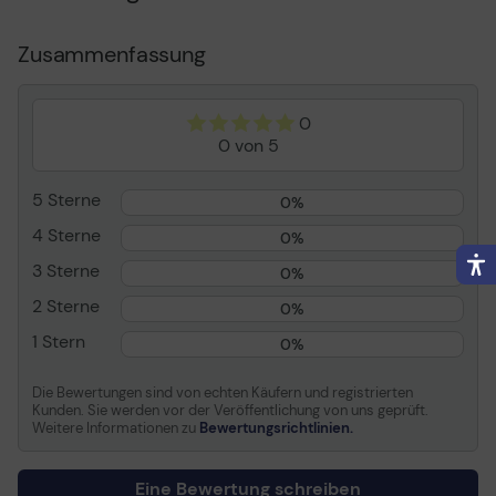
Druckfarbe
Magenta
Kapazität
7 ml
Zusammenfassung
Patronenmerkmale
Canon ChromaLife100
0
Verbrauchsmaterial
0 von 5
Verbrauchsmaterialtyp
Tintenbehälter
5 Sterne
0%
Drucktechnologie
Tintenstrahl
4 Sterne
Farbe
Magenta
0%
Kapazität
7 ml
3 Sterne
0%
Patronenmerkmale
Canon ChromaLife100
2 Sterne
0%
1 Stern
0%
Die Bewertungen sind von echten Käufern und registrierten
Kunden. Sie werden vor der Veröffentlichung von uns geprüft.
Weitere Informationen zu
Bewertungsrichtlinien.
Eine Bewertung schreiben