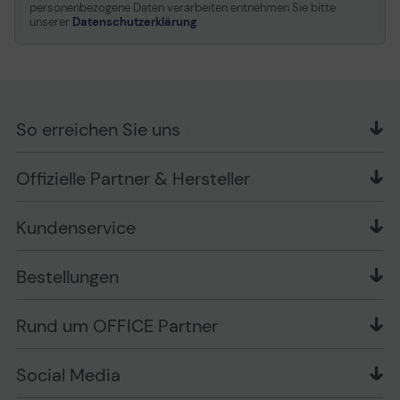
personenbezogene Daten verarbeiten entnehmen Sie bitte
unserer
Datenschutzerklärung
.
So erreichen Sie uns
OFFICE Partner GmbH
Offizielle Partner & Hersteller
Schlesierring 35
48712 Gescher
Kundenservice
Telefon: +49 (0) 2542 / 9558250
Kontaktformular
Apple im Unternehmen
Bestellungen
Bewertungsrichtlinien
Ansprechpartner bei fehlerhafter Ware und Schäden
FAQ
Rückruf-Service
Liefer- und Zahlungsbedingungen
OFFICE Partner Blog
Rund um OFFICE Partner
Versand im Namen Dritter
Wissen mit OP
Zahlungsarten
Produkttests
Über uns
Widerrufsrecht
Markenshops
Social Media
Stellenangebote
Muster-Widerrufsformular
Garantiearten
Affiliate Partnerprogramm
Verpackungsordnung