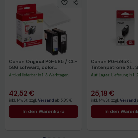
Canon Original PG-585 / CL-
Canon PG-595XL
586 schwarz, color
Tintenpatrone XL, 
Druckerpatronen +
Artikel lieferbar in 1-3 Werktagen.
Auf Lager
: Lieferung in 1
Fotopapier, 2er-Set
42,52 €
25,18 €
inkl. MwSt. zzgl.
Versand
ab
5,99 €
inkl. MwSt. zzgl.
Versand
In den Warenkorb
In den Waren