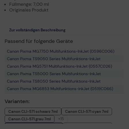
Füllmenge: 7,00 ml
Originales Produkt
Zur vollständigen Beschreibung
Passend für folgende Geräte
Canon Pixma MG7750 Multifunktions-InkJet (0596C006)
Canon Pixma TS9050 Series Multifunktions-InkJet
Canon Pixma MG5751 Multifunktions-InkJet (0557C026)
Canon Pixma TS5000 Series Multifunktions-InkJet
Canon Pixma TS8050 Series Multifunktions-InkJet
Canon Pixma MG6853 Multifunktions-InkJet (0519C066)
Canon Pixma TS6020white Multifunktions-InkJet (1368C022)
Varianten:
Canon Pixma TS9050 Multifunktions-InkJet (1371C006)
Canon Pixma TS9055 Multifunktions-InkJet
Canon CLI-571 schwarz 7ml
Canon CLI-571 cyan 7ml
Canon Pixma TS6052 Multifunktions-InkJet (1348C048)
+15
Canon CLI-571 grau 7ml
Canon Pixma TS8050 Multifunktions-InkJet (1369C006)
Canon CLI-571 magenta 7ml
Canon CLI-571 gelb 7ml