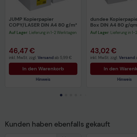
JUMP Kopierpapier
dundee Kopierpapie
COPY/LASER DIN A4 80 g/m²
Box DIN A4 80 g/qm
Blatt
Auf Lager
: Lieferung in 1-2 Werktagen
Auf Lager
: Lieferung in 1
46,47 €
43,02 €
inkl. MwSt. zzgl.
Versand
ab
5,99 €
inkl. MwSt. zzgl.
Versand
In den Warenkorb
In den Waren
Hinweis
Hinweis
Kunden haben ebenfalls gekauft