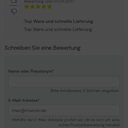
Farbkategorie
Schwarz
Bewertung vom 07.09.2017
Packungstyp
Blister mit
Diebstahlsicherung
Top Ware und schnelle Lieferung
Informationen zur Kompatibilität
Top Ware und schnelle Lieferung
Kompatibel mit
Canon PIXMA MG5750,
MG5751, MG5752,
Schreiben Sie eine Bewertung
MG5753, MG6850,
MG6851, MG6852,
MG6853, MG7750,
MG7751, MG7752,
Name oder Pseudonym
MG7753
Bitte mindestens 3 Zeichen eingeben.
E-Mail-Adresse
Mithilfe der E-Mail-Adresse prüfen wir, ob es sich um eine
echte Produktbewertung handelt