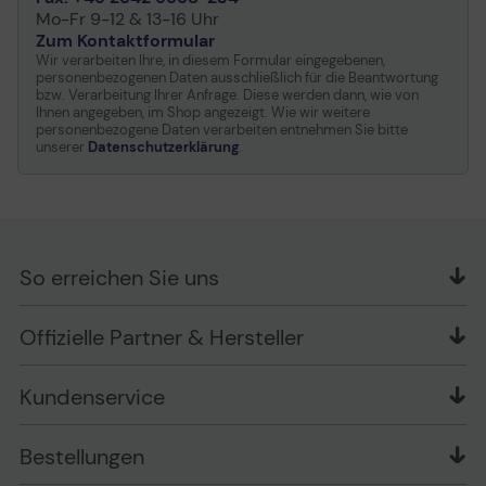
Mo-Fr 9-12 & 13-16 Uhr
Zum Kontaktformular
Wir verarbeiten Ihre, in diesem Formular eingegebenen,
personenbezogenen Daten ausschließlich für die Beantwortung
bzw. Verarbeitung Ihrer Anfrage. Diese werden dann, wie von
Ihnen angegeben, im Shop angezeigt. Wie wir weitere
personenbezogene Daten verarbeiten entnehmen Sie bitte
unserer
Datenschutzerklärung
.
So erreichen Sie uns
OFFICE Partner GmbH
Offizielle Partner & Hersteller
Schlesierring 35
48712 Gescher
Kundenservice
Telefon: +49 (0) 2542 / 9558250
Kontaktformular
Apple im Unternehmen
Bestellungen
Bewertungsrichtlinien
Ansprechpartner bei fehlerhafter Ware und Schäden
FAQ
Rückruf-Service