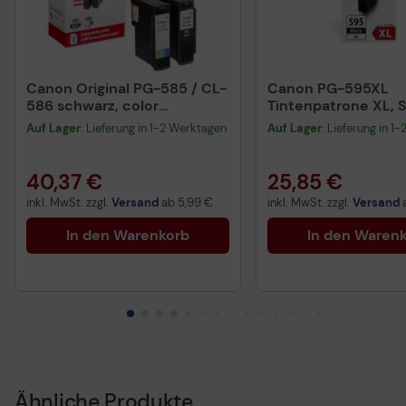
Canon Original PG-585 / CL-
Canon PG-595XL
586 schwarz, color
Tintenpatrone XL, 
Druckerpatronen +
Auf Lager
: Lieferung in 1-2 Werktagen
Auf Lager
: Lieferung in 1
Fotopapier, 2er-Set
40,37 €
25,85 €
inkl. MwSt. zzgl.
Versand
ab
5,99 €
inkl. MwSt. zzgl.
Versand
In den Warenkorb
In den Waren
Ähnliche Produkte