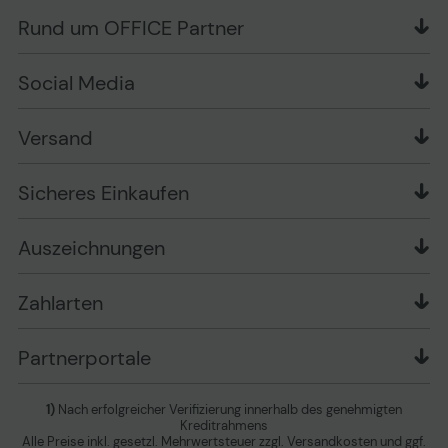
Liefer- und Zahlungsbedingungen
OFFICE Partner Blog
Rund um OFFICE Partner
Versand im Namen Dritter
Wissen mit OP
Zahlungsarten
Produkttests
Über uns
Widerrufsrecht
Markenshops
Social Media
Stellenangebote
Muster-Widerrufsformular
Garantiearten
Affiliate Partnerprogramm
Verpackungsordnung
Geschäftskunden
Ebay Auktionen
Versandinformationen
Information zur Entsorgung von Batterien und
Versand
Playox.de
Sicheres Einkaufen
Elektro-/Elektronikgeräten
druck-collect.de
Datenschutz
Newsletter
Presse
AGB
Sicheres Einkaufen
Vertrag widerrufen
Impressum
Cookie Einstellungen ändern
Zu den Barrierefreiheitseinstellungen
Auszeichnungen
Erklärung zur Barrierefreiheit
Zahlarten
Partnerportale
1)
Nach erfolgreicher Verifizierung innerhalb des genehmigten
Kreditrahmens
Alle Preise inkl. gesetzl. Mehrwertsteuer zzgl. Versandkosten und ggf.