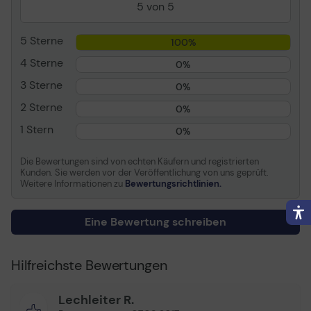
5 von 5
Packungstyp
Blister mit
Diebstahlsicherung
5 Sterne
100%
Kompatibel mit
PIXMA MG5750, MG5751,
MG5752, MG5753,
4 Sterne
0%
MG6850, MG6851,
3 Sterne
0%
MG6852, MG6853,
MG7750, MG7751,
2 Sterne
0%
MG7752, MG7753
1 Stern
0%
Verbrauchsmaterial
Die Bewertungen sind von echten Käufern und registrierten
Kunden. Sie werden vor der Veröffentlichung von uns geprüft.
Verbrauchsmaterialtyp
Tintenbehälter
Weitere Informationen zu
Bewertungsrichtlinien.
Drucktechnologie
Tintenstrahl
Farbe
Schwarz ( pigmentiert )
Eine Bewertung schreiben
Kapazität
22 ml
Patronenleistung
Hohe Ergiebigkeit
Hilfreichste Bewertungen
Verschiedenes
Lechleiter R.