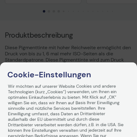
Technisches Produktdatenblatt
Vorvertragliche Informationen
gemäß der EU-
Produktbeschreibung
Datenverordnung
Diese Pigmenttinte mit hoher Reichweite ermöglicht den
Druck von bis zu 1, 6 mal mehr ISO-Seiten als die
Standardpatrone. Diese Pigmenttinte wird zum Druck
von Dokumenten verwendet und sorgt für ein gestochen
scharfes Schriftbild mit hoher Farbstabilität.
Cookie-Einstellungen
Wir möchten auf unserer Website Cookies und andere
Technologien (kurz „Cookies“) verwenden, um Ihnen ein
optimales Einkaufserlebnis zu bieten. Mit Klick auf „OK“
willigen Sie ein, dass wir Ihnen auf Basis Ihrer Einwilligung
sinnvolle und nützliche Services bereitstellen. Ihre
Einwilligung umfasst, dass Daten an Drittanbieter
Technische Daten
außerhalb der EU übermittelt und durch diese
Drittanbieter verarbeitet werden dürfen, z.B. in die USA. Sie
können Ihre Einstellungen verwalten und jederzeit auf Ihre
PDF-Datenblatt
persönlichen Bedürfnisse anpassen. Wenn Sie nur