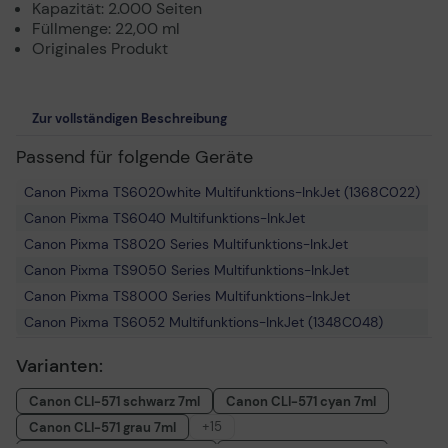
Kapazität: 2.000 Seiten
Füllmenge: 22,00 ml
Originales Produkt
Zur vollständigen Beschreibung
Passend für folgende Geräte
Canon Pixma TS6020white Multifunktions-InkJet (1368C022)
Canon Pixma TS6040 Multifunktions-InkJet
Canon Pixma TS8020 Series Multifunktions-InkJet
Canon Pixma TS9050 Series Multifunktions-InkJet
Canon Pixma TS8000 Series Multifunktions-InkJet
Canon Pixma TS6052 Multifunktions-InkJet (1348C048)
Canon Pixma MG7750 Series Multifunktions-InkJet
Varianten:
Canon Pixma TS8040 Multifunktions-InkJet
Canon Pixma TS5050 Multifunktions-InkJet (1367C006)
Canon CLI-571 schwarz 7ml
Canon CLI-571 cyan 7ml
Canon Pixma TS5055 Multifunktions-InkJet (1367C009)
+15
Canon CLI-571 grau 7ml