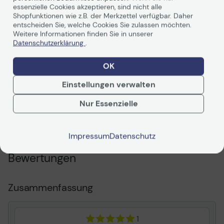
essenzielle Cookies akzeptieren, sind nicht alle
Shopfunktionen wie z.B. der Merkzettel verfügbar. Daher
Allgemein
entscheiden Sie, welche Cookies Sie zulassen möchten.
Weitere Informationen finden Sie in unserer
Hersteller
Canon
Datenschutzerklärung
.
Herst. Art. Nr.
0318C007
EAN
OK
8714574631806
Einstellungen verwalten
Hauptmerkmale
Nur Essenzielle
Produktbeschreibung
Canon PGI-570PGBK XL
Weiterlesen
Twin Pack - 2er-Pack -
Hohe Ergiebigkeit -
Impressum
Datenschutz
Schwarz - Original -
Tintenbehälter
Bewertungen
Produkttyp
Tintenbehälter
Drucktechnologie
Tintenstrahl
Zusammenfassung
Druckfarbe
Schwarz ( pigmentiert )
Kapazität
22 ml
1
Patronenleistung
Hohe Ergiebigkeit