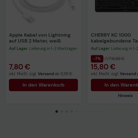
Apple Kabel von Lightning
CHERRY KC 1000
auf USB 2 Meter, weiß
kabelgebundene Tas
QWERTZ DE - schwa
Auf Lager
: Lieferung in 1-2 Werktagen
Auf Lager
: Lieferung in 1
-7%
UVP
16,99 €
7,80 €
15,80 €
inkl. MwSt. zzgl.
Versand
ab
5,99 €
inkl. MwSt. zzgl.
Versand
In den Warenkorb
In den Waren
Hinweis