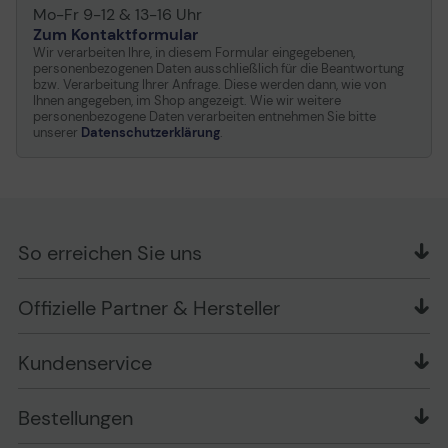
Mo-Fr 9-12 & 13-16 Uhr
Zum Kontaktformular
Wir verarbeiten Ihre, in diesem Formular eingegebenen,
personenbezogenen Daten ausschließlich für die Beantwortung
bzw. Verarbeitung Ihrer Anfrage. Diese werden dann, wie von
Ihnen angegeben, im Shop angezeigt. Wie wir weitere
personenbezogene Daten verarbeiten entnehmen Sie bitte
unserer
Datenschutzerklärung
.
So erreichen Sie uns
OFFICE Partner GmbH
Offizielle Partner & Hersteller
Schlesierring 35
48712 Gescher
Kundenservice
Telefon: +49 (0) 2542 / 9558250
Kontaktformular
Apple im Unternehmen
Bestellungen
Bewertungsrichtlinien
Ansprechpartner bei fehlerhafter Ware und Schäden
FAQ
Rückruf-Service