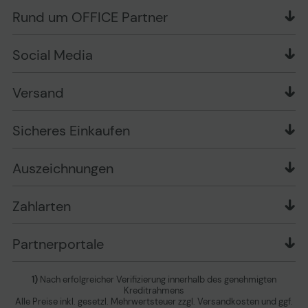
Liefer- und Zahlungsbedingungen
OFFICE Partner Blog
Rund um OFFICE Partner
Versand im Namen Dritter
Wissen mit OP
Zahlungsarten
Produkttests
Über uns
Widerrufsrecht
Markenshops
Social Media
Stellenangebote
Muster-Widerrufsformular
Garantiearten
Affiliate Partnerprogramm
Verpackungsordnung
Geschäftskunden
Ebay Auktionen
Versandinformationen
Information zur Entsorgung von Batterien und
Versand
Playox.de
Sicheres Einkaufen
Elektro-/Elektronikgeräten
druck-collect.de
Datenschutz
Newsletter
Presse
AGB
Sicheres Einkaufen
Vertrag widerrufen
Impressum
Cookie Einstellungen ändern
Zu den Barrierefreiheitseinstellungen
Auszeichnungen
Erklärung zur Barrierefreiheit
Zahlarten
Partnerportale
1)
Nach erfolgreicher Verifizierung innerhalb des genehmigten
Kreditrahmens
Alle Preise inkl. gesetzl. Mehrwertsteuer zzgl. Versandkosten und ggf.