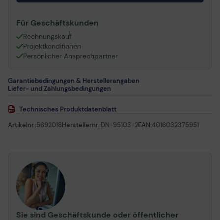
Für Geschäftskunden
1
Rechnungskauf
Projektkonditionen
Persönlicher Ansprechpartner
Garantiebedingungen & Herstellerangaben
Liefer- und Zahlungsbedingungen
Technisches Produktdatenblatt
Artikelnr.:
5692018
Herstellernr.:
DN-95103-2
EAN:
4016032375951
Sie sind Geschäftskunde oder öffentlicher