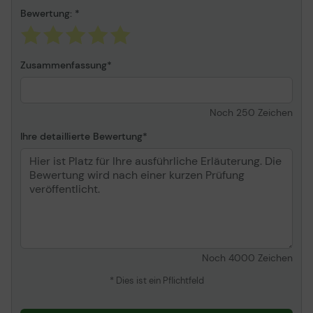
Umgebungsbedingungen
Bewertung:
Min Betriebstemperatur
-5 °C
Max. Betriebstemperatur
45 °C
Zusammenfassung
Zulässige Luftfeuchtigkeit
0 - 90 % (nicht
im Betrieb
kondensierend)
Noch
250
Zeichen
Abmessungen und Gewicht
Ihre detaillierte Bewertung
Breite
14 cm
Tiefe
6.3 cm
Höhe
3.25 cm
Gewicht
200 g
Noch
4000
Zeichen
* Dies ist ein Pflichtfeld