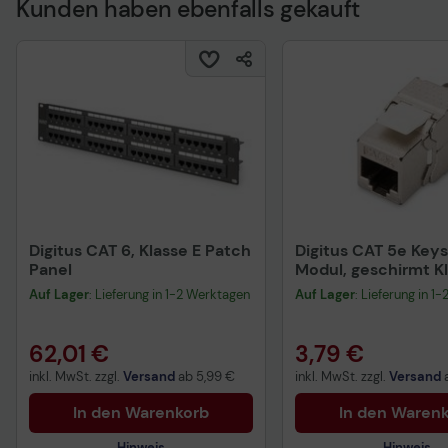
Kunden haben ebenfalls gekauft
Technisches Produkt
Digitus CAT 6, Klasse E Patch
Digitus CAT 5e Key
Panel
Modul, geschirmt Kl
RJ45 zu LSA, werkz
Auf Lager
: Lieferung in 1-2 Werktagen
Auf Lager
: Lieferung in 1
Installation
62,01 €
3,79 €
inkl. MwSt. zzgl.
Versand
ab
5,99 €
inkl. MwSt. zzgl.
Versand
In den Warenkorb
In den Waren
Hinweis
Hinweis