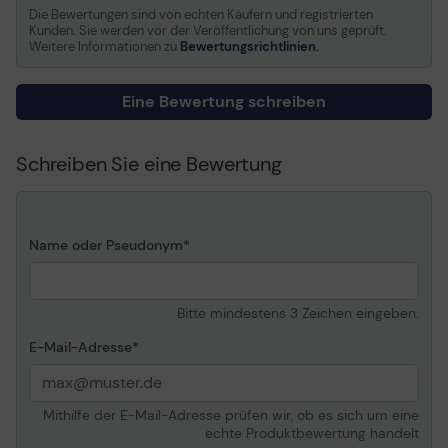
Nötige Frequenz
50 - 60 Hz
Gewicht
Die Bewertungen sind von echten Käufern und registrierten
Kunden. Sie werden vor der Veröffentlichung von uns geprüft.
200 g
Angaben zu
1 x RJ-45
Weitere Informationen zu
Bewertungsrichtlinien.
Ausgangsleistungsanschlüssen
Ausgangsspannung
55 V
Eine Bewertung schreiben
Leistungskapazität
30 Watt
Überspannungsschutz
Ja
Schreiben Sie eine Bewertung
Spitzenspannung
3000 V
Spitzenstromstärke
1500 A
Erweiterung/Konnektivität
Name oder Pseudonym
Schnittstellen
1 x LAN - RJ-45
Bitte mindestens 3 Zeichen eingeben.
Verschiedenes
E-Mail-Adresse
MTBF
100,000 Stunden
Kennzeichnung
WEEE, FCC Part 15 Class
B, EN55022 Class B, RoHS
Mithilfe der E-Mail-Adresse prüfen wir, ob es sich um eine
echte Produktbewertung handelt