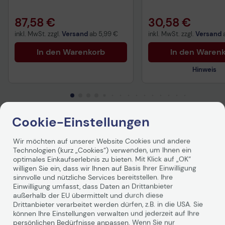
87,58 €
30,58 €
inkl. MwSt. zzgl.
Versand
ab
5,99 €
inkl. MwSt. zzgl.
Versand
In den Warenkorb
In den Waren
Hinweis
Sicherheitsdatenblat
Cookie-Einstellungen
Produktbeschreibung
Wir möchten auf unserer Website Cookies und andere
Technologien (kurz „Cookies“) verwenden, um Ihnen ein
optimales Einkaufserlebnis zu bieten. Mit Klick auf „OK“
Allgemein
willigen Sie ein, dass wir Ihnen auf Basis Ihrer Einwilligung
sinnvolle und nützliche Services bereitstellen. Ihre
Gerätetyp
Einwilligung umfasst, dass Daten an Drittanbieter
Power Injector - extern
außerhalb der EU übermittelt und durch diese
Drittanbieter verarbeitet werden dürfen, z.B. in die USA. Sie
Stromversorgungsgerät
können Ihre Einstellungen verwalten und jederzeit auf Ihre
persönlichen Bedürfnisse anpassen. Wenn Sie nur