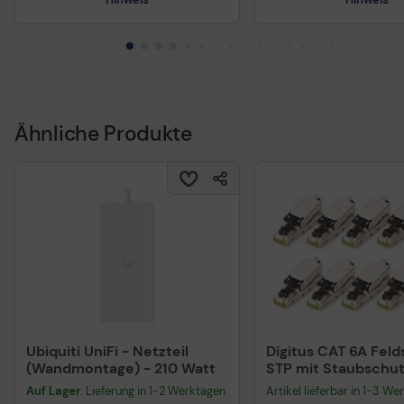
Sicherheitsdatenblatt
Sicherheitsdatenblat
Ähnliche Produkte
Ubiquiti UniFi - Netzteil
Digitus CAT 6A Feld
(Wandmontage) - 210 Watt
STP mit Staubschu
Knickschutz - 10 St
Auf Lager
: Lieferung in 1-2 Werktagen
Artikel lieferbar in 1-3 We