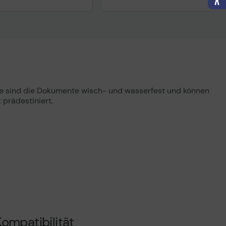
nisches Produktdatenblatt
Technisches Produktdatenblatt
ertragliche Informationen
Vorvertragliche Informationen
ß der EU-
gemäß der EU-
nverordnung
Datenverordnung
nte sind die Dokumente wisch- und wasserfest und können
 prädestiniert.
ompatibilität