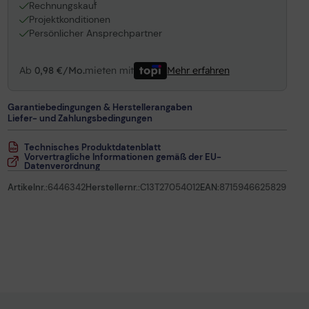
1
Rechnungskauf
Projektkonditionen
Persönlicher Ansprechpartner
Ab
0,98 €/Mo.
mieten mit
Mehr erfahren
Garantiebedingungen & Herstellerangaben
Liefer- und Zahlungsbedingungen
Technisches Produktdatenblatt
Vorvertragliche Informationen gemäß der EU-
Datenverordnung
Artikelnr.:
6446342
Herstellernr.:
C13T27054012
EAN:
8715946625829