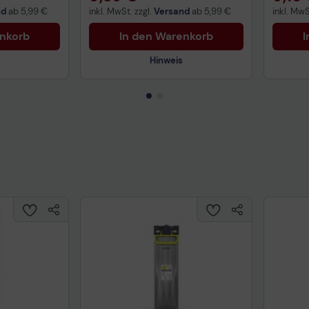
nd
ab
5,99 €
inkl. MwSt. zzgl.
Versand
ab
5,99 €
inkl. MwS
enkorb
In den Warenkorb
I
Hinweis