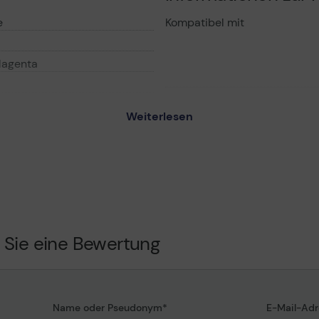
e
Kompatibel mit
Magenta
Weiterlesen
ite Ultra
iten
one (Cyan) - 3.6 ml - bis zu
rone (Magenta) - 3.6 ml -
eiten
one (Gelb) - 3.6 ml - bis zu
 Sie eine Bewertung
Name oder Pseudonym
E-Mail-Adr