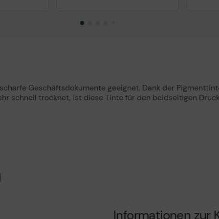
uktdatenblatt
Technisches Produktdatenblatt
Tech
nformationen
Vorvertragliche Informationen
Vorv
gemäß der EU-
gemä
Datenverordnung
Date
serscharfe Geschäftsdokumente geeignet. Dank der Pigmentti
r schnell trocknet, ist diese Tinte für den beidseitigen Druck
Informationen zur K