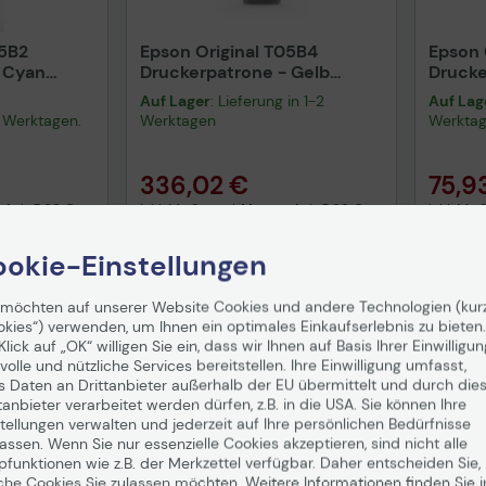
05B2
Epson Original T05B4
Epson 
 Cyan
Druckerpatrone - Gelb
Drucke
C13T05B44N
(C13T
Auf Lager
: Lieferung in 1-2
Auf Lag
-3 Werktagen.
Werktagen
Werkta
336,02 €
75,9
nd
ab
5,99 €
inkl. MwSt. zzgl.
Versand
ab
5,99 €
inkl. MwS
enkorb
In den Warenkorb
I
okie-Einstellungen
 möchten auf unserer Website Cookies und andere Technologien (kur
okies“) verwenden, um Ihnen ein optimales Einkaufserlebnis zu bieten.
Klick auf „OK“ willigen Sie ein, dass wir Ihnen auf Basis Ihrer Einwilligun
volle und nützliche Services bereitstellen. Ihre Einwilligung umfasst,
Tech
s Daten an Drittanbieter außerhalb der EU übermittelt und durch die
tanbieter verarbeitet werden dürfen, z.B. in die USA. Sie können Ihre
Vorv
gemä
tellungen verwalten und jederzeit auf Ihre persönlichen Bedürfnisse
Date
ssen. Wenn Sie nur essenzielle Cookies akzeptieren, sind nicht alle
pfunktionen wie z.B. der Merkzettel verfügbar. Daher entscheiden Sie,
che Cookies Sie zulassen möchten. Weitere Informationen finden Sie i