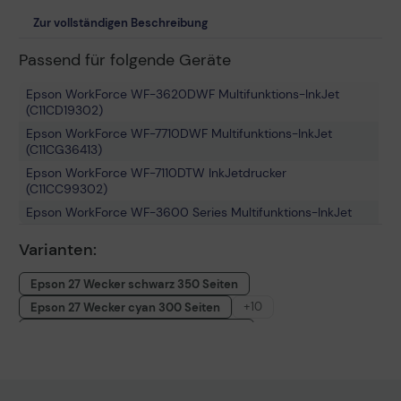
Zur vollständigen Beschreibung
Passend für folgende Geräte
Epson WorkForce WF-3620DWF Multifunktions-InkJet
(C11CD19302)
Epson WorkForce WF-7710DWF Multifunktions-InkJet
(C11CG36413)
Epson WorkForce WF-7110DTW InkJetdrucker
(C11CC99302)
Epson WorkForce WF-3600 Series Multifunktions-InkJet
Epson WorkForce WF-7720DTWF Multifunktions-InkJet
Varianten:
(C11CG37412)
Epson WorkForce WF-7610DWF Multifunktions-InkJet
Epson 27 Wecker schwarz 350 Seiten
(C11CC98302)
+10
Epson 27 Wecker cyan 300 Seiten
Epson WorkForce WF-7620DTWF Multifunktions-InkJet
(C11CC97302)
Epson 27 Wecker magenta 300 Seiten
Epson WorkForce WF-3640DTWF Multifunktions-InkJet
Epson 27 Wecker gelb 300 Seiten
(C11CD16302)
Epson 27 Wecker Multipack CMY 900 Seiten
Epson WorkForce WF-7600 Series Multifunktions-InkJet
Epson 27XL Wecker schwarz 1.100 Seiten