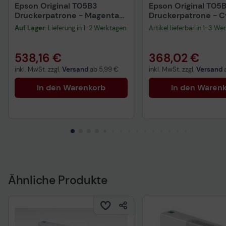
Epson Original T05B3
Epson Original T05
Druckerpatrone - Magenta
Druckerpatrone - 
C13T05B34N
C13T05B24N
Auf Lager
: Lieferung in 1-2 Werktagen
Artikel lieferbar in 1-3 We
538,16 €
368,02 €
inkl. MwSt. zzgl.
Versand
ab
5,99 €
inkl. MwSt. zzgl.
Versand
In den Warenkorb
In den Waren
Ähnliche Produkte