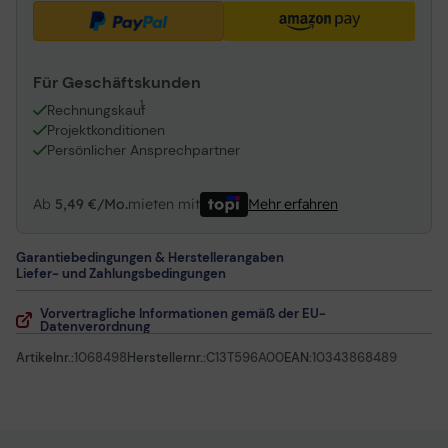
Für Geschäftskunden
1
Rechnungskauf
Projektkonditionen
Persönlicher Ansprechpartner
Ab
5,49 €/Mo.
mieten mit
Mehr erfahren
Garantiebedingungen & Herstellerangaben
Liefer- und Zahlungsbedingungen
Vorvertragliche Informationen gemäß der EU-
Datenverordnung
Artikelnr.:
1068498
Herstellernr.:
C13T596A00
EAN:
10343868489