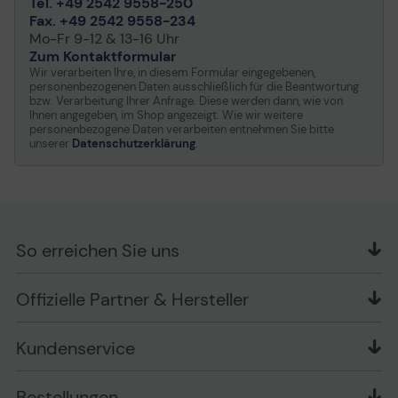
Tel. +49 2542 9558-250
Fax. +49 2542 9558-234
Mo-Fr 9-12 & 13-16 Uhr
Zum Kontaktformular
Wir verarbeiten Ihre, in diesem Formular eingegebenen,
personenbezogenen Daten ausschließlich für die Beantwortung
bzw. Verarbeitung Ihrer Anfrage. Diese werden dann, wie von
Ihnen angegeben, im Shop angezeigt. Wie wir weitere
personenbezogene Daten verarbeiten entnehmen Sie bitte
unserer
Datenschutzerklärung
.
So erreichen Sie uns
OFFICE Partner GmbH
Offizielle Partner & Hersteller
Schlesierring 35
48712 Gescher
Kundenservice
Telefon: +49 (0) 2542 / 9558250
Kontaktformular
Apple im Unternehmen
Bestellungen
Bewertungsrichtlinien