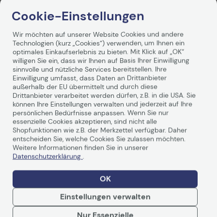
Vorvertragliche Informationen
Produktbeschreibung
Cookie-Einstellungen
gemäß der EU-
Datenverordnung
Wir möchten auf unserer Website Cookies und andere
Technologien (kurz „Cookies“) verwenden, um Ihnen ein
optimales Einkaufserlebnis zu bieten. Mit Klick auf „OK“
willigen Sie ein, dass wir Ihnen auf Basis Ihrer Einwilligung
sinnvolle und nützliche Services bereitstellen. Ihre
Einwilligung umfasst, dass Daten an Drittanbieter
außerhalb der EU übermittelt und durch diese
Drittanbieter verarbeitet werden dürfen, z.B. in die USA. Sie
können Ihre Einstellungen verwalten und jederzeit auf Ihre
Technische Daten
persönlichen Bedürfnisse anpassen. Wenn Sie nur
essenzielle Cookies akzeptieren, sind nicht alle
Shopfunktionen wie z.B. der Merkzettel verfügbar. Daher
entscheiden Sie, welche Cookies Sie zulassen möchten.
Allgemein
Weitere Informationen finden Sie in unserer
Datenschutzerklärung
.
Hersteller
Epson
Herst. Art. Nr.
C13T596A00
OK
EAN
0010343868489
Einstellungen verwalten
Hauptmerkmale
Nur Essenzielle