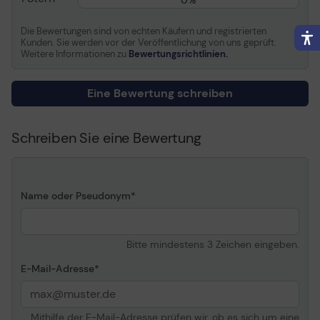
0%
Informationen zur Kompatibilität
Die Bewertungen sind von echten Käufern und registrierten
Entwickelt für
Epson Stylus Pro 7900,
Kunden. Sie werden vor der Veröffentlichung von uns geprüft.
Pro 7900 AGFA, Pro
Weitere Informationen zu
Bewertungsrichtlinien.
9900, Pro WT7900
Designer Edition
Eine Bewertung schreiben
Schreiben Sie eine Bewertung
Name oder Pseudonym
Bitte mindestens 3 Zeichen eingeben.
E-Mail-Adresse
Mithilfe der E-Mail-Adresse prüfen wir, ob es sich um eine