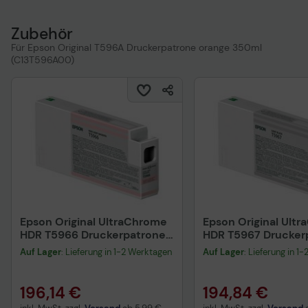
Zubehör
Für Epson Original T596A Druckerpatrone orange 350ml
(C13T596A00)
Epson Original UltraChrome
Epson Original Ult
HDR T5966 Druckerpatrone
HDR T5967 Drucker
magenta hell 350ml
schwarz hell 350ml
Auf Lager
: Lieferung in 1-2 Werktagen
Auf Lager
: Lieferung in 1
(C13T596600)
(C13T596700)
196,14 €
194,84 €