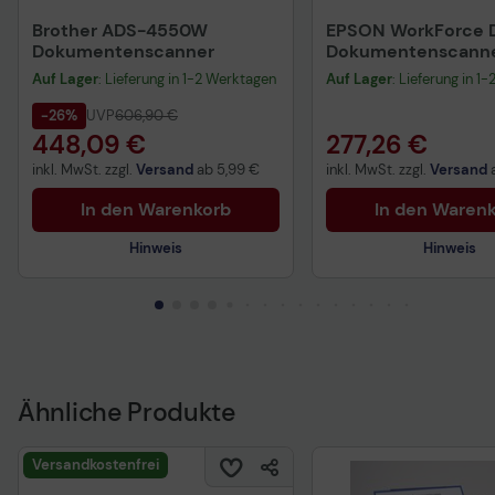
Brother ADS-4550W
EPSON WorkForce 
Dokumentenscanner
Dokumentenscann
Auf Lager
: Lieferung in 1-2 Werktagen
Auf Lager
: Lieferung in 1
-26%
UVP
606,90 €
448,09 €
277,26 €
inkl. MwSt. zzgl.
Versand
ab
5,99 €
inkl. MwSt. zzgl.
Versand
In den Warenkorb
In den Waren
Hinweis
Hinweis
Technisches Produkt
Vorvertragliche Info
gemäß der EU-
Datenverordnung
Ähnliche Produkte
Technisches Produktdatenblatt
Garantiebedingungen
Versandkostenfrei
Vorvertragliche Informationen