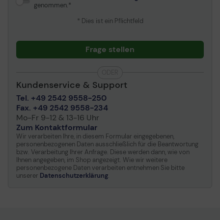
Microsoft Windows Server
genommen.
2008 (32/64-bits),
Windows 8, Microsoft
* Dies ist ein Pflichtfeld
Windows Server 2012 R2,
Windows 8.1, Windows 10
Frage stellen
Abmessungen und Gewicht
ODER
Breite
29.6 cm
Kundenservice & Support
Tiefe
16.9 cm
Tel. +49 2542 9558-250
Fax. +49 2542 9558-234
Höhe
16.7 cm
Mo-Fr 9-12 & 13-16 Uhr
Gewicht
3.6 kg
Zum Kontaktformular
Wir verarbeiten Ihre, in diesem Formular eingegebenen,
Herstellergarantie
personenbezogenen Daten ausschließlich für die Beantwortung
bzw. Verarbeitung Ihrer Anfrage. Diese werden dann, wie von
Ihnen angegeben, im Shop angezeigt. Wie wir weitere
Service und Support
Begrenzte Garantie - 1
personenbezogene Daten verarbeiten entnehmen Sie bitte
Jahr - Vor-Ort
unserer
Datenschutzerklärung
.
Umgebungsbedingungen
Min Betriebstemperatur
5 °C