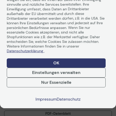
sinnvolle und nützliche Services bereitstellen. Ihre
Vorvertragliche Informationen
Vorvertragliche Info
Einwilligung umfasst, dass Daten an Drittanbieter
Produktbeschreibung
gemäß der EU-
gemäß der EU-
außerhalb der EU übermittelt und durch diese
Datenverordnung
Datenverordnung
Drittanbieter verarbeitet werden dürfen, z.B. in die USA. Sie
können Ihre Einstellungen verwalten und jederzeit auf Ihre
WORKFORCE DS-870 -
persönlichen Bedürfnisse anpassen. Wenn Sie nur
essenzielle Cookies akzeptieren, sind nicht alle
Einzugsscanner für Abteilungen
Shopfunktionen wie z.B. der Merkzettel verfügbar. Daher
entscheiden Sie, welche Cookies Sie zulassen möchten.
Weitere Informationen finden Sie in unserer
Optimieren Sie mit Unterstützung eines führenden
Datenschutzerklärung
.
Anbieters von Scanlösungen Ihre
Unternehmensumgebung. Für Unternehmen, in denen
OK
hohe Scanvolumen anfallen und die Integrität von
Dokumenten gewahrt werden muss, bietet der
Einstellungen verwalten
Weiterlesen
WorkForce DS-870 eine leistungsstarke Lösung.
Profitieren Sie von benutzerfreundlichen Funktionen, die
Nur Essenzielle
Ihnen die Kontrolle über Ihre Dokumente verleihen.
Ideal für die schnelle Erfassung von hohen
Impressum
Datenschutz
Technische Daten
Scanvolumen
Mit einem automatischen Dokumenteneinzug für 100
PDF-Datenblatt