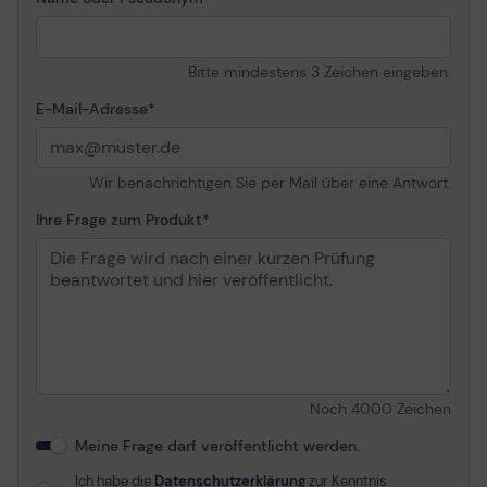
Erforderliche
Wechselstrom 120/230 V
Netzspannung
(50 - 60 Hz)
Stromverbrauch im
30 Watt
Bitte mindestens 3 Zeichen eingeben.
Betrieb (Standby)
E-Mail-Adresse
Stromverbrauch im
10 Watt
Standby-Modus
Energierverbrauch Sleep
1.5 Watt
Wir benachrichtigen Sie per Mail über eine Antwort.
Software / Systemanforderungen
Ihre Frage zum Produkt
Software inbegriffen
Treiber &
Dienstprogramme, EPSON
Scan 2, EPSON Document
Capture Pro 2.0
Erforderliches
Microsoft Windows Server
Betriebssystem
2003, Microsoft Windows
7, Microsoft Windows
Noch
4000
Zeichen
Vista, Apple MacOS X
10.6 oder höher, Microsoft
Meine Frage darf veröffentlicht werden.
Windows XP SP3,
Ich habe die
Datenschutzerklärung
zur Kenntnis