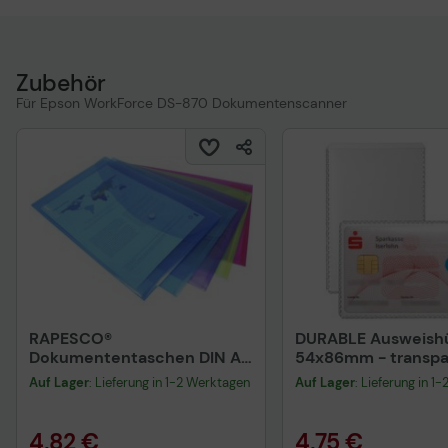
Zubehör
Für Epson WorkForce DS-870 Dokumentenscanner
RAPESCO®
DURABLE Ausweishü
Dokumententaschen DIN A4
54x86mm - transpar
überbreit genarbt 0.2 mm
Stück
Auf Lager
: Lieferung in 1-2 Werktagen
Auf Lager
: Lieferung in 1
4,82 €
4,75 €