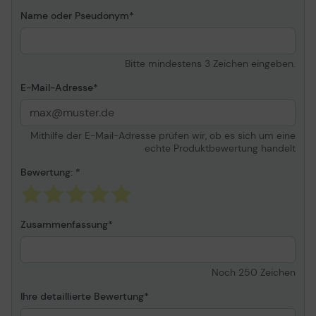
Farbe - A4 - 300 dpi
Name oder Pseudonym
65 Seiten/Min. - Schwarz
& Weiss - A4 - 200 dpi
130 Bilder/Min. - Duplex -
Bitte mindestens 3 Zeichen eingeben.
Schwarz & Weiss - A4 -
200 dpi
E-Mail-Adresse
65 Seiten/Min. - Farbe -
A4 - 200 dpi
130 Bilder/Min. - Duplex -
Mithilfe der E-Mail-Adresse prüfen wir, ob es sich um eine
Farbe - A4 - 200 dpi
echte Produktbewertung handelt
Scanner-Merkmale
EPSON ReadyScan LED
Technology, integrierter
Bewertung:
LCD-Bildschirm, A3 mit
Stitching-Funktion,
Ultraschallsensor, Double
Zusammenfassung
Feed Detection Skip
(DFDS)
Produktzertifizierungen
TWAIN, ISIS, WIA, SANE
Noch
250
Zeichen
Medienhandhabung
Ihre detaillierte Bewertung