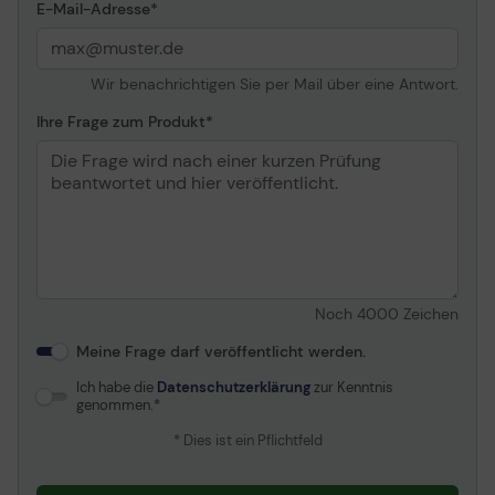
Verbindungsmöglichkeiten
E-Mail-Adresse
PC-Verbindung
USB 2.0, Gigabit LAN, Wi-
Fi(n), NFC, USB 2.0-Host
Wir benachrichtigen Sie per Mail über eine Antwort.
Büromaschinen-
Druck über USB-Flash-
Merkmale
Laufwerk, Speichern auf
Ihre Frage zum Produkt
USB-Flash-Laufwerk,
Scan-to-E-Mail, Scan-to-
Network, Google Cloud
Print-fähig, Scannen in die
Cloud, AirPrint-fähig,
Scan auf SharePoint, auf
PC scannen
Noch
4000
Zeichen
Kopieren
Meine Frage darf veröffentlicht werden.
Automatisches Duplexing
Ja
Ich habe die
Datenschutzerklärung
zur Kenntnis
genommen.
Drucken
* Dies ist ein Pflichtfeld
Tintenstrahl-Technologie
Epson PrecisionCore
Düsenkonfiguration
800 Düsen (pro Patrone)