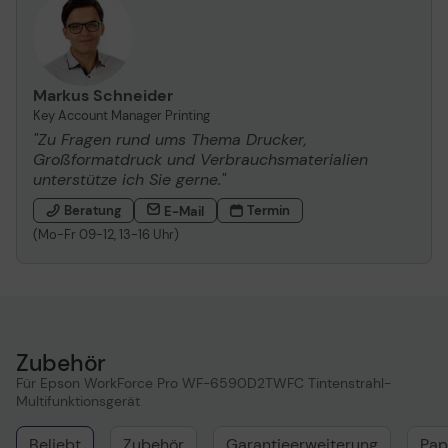
Markus Schneider
Key Account Manager Printing
"Zu Fragen rund ums Thema Drucker,
Großformatdruck und Verbrauchsmaterialien
unterstütze ich Sie gerne."
Beratung
Termin
E-Mail
(Mo-Fr 09-12, 13-16 Uhr)
Zubehör
Für Epson WorkForce Pro WF-6590D2TWFC Tintenstrahl-
Multifunktionsgerät
Beliebt
Zubehör
Garantieerweiterung
Pap