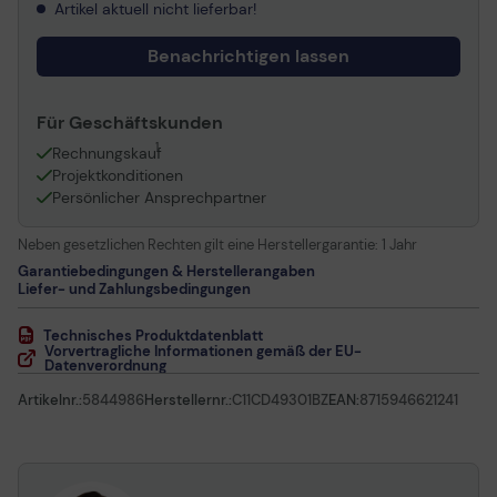
Artikel aktuell nicht lieferbar!
Benachrichtigen lassen
Für Geschäftskunden
1
Rechnungskauf
Projektkonditionen
Persönlicher Ansprechpartner
Neben gesetzlichen Rechten gilt eine Herstellergarantie:
1 Jahr
Garantiebedingungen & Herstellerangaben
Liefer- und Zahlungsbedingungen
Technisches Produktdatenblatt
Vorvertragliche Informationen gemäß der EU-
Datenverordnung
Artikelnr.:
5844986
Herstellernr.:
C11CD49301BZ
EAN:
8715946621241