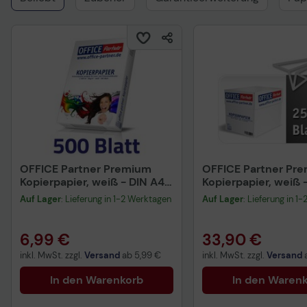
OFFICE Partner Premium
OFFICE Partner Pr
Kopierpapier, weiß - DIN A4
Kopierpapier, weiß 
80g/m² - 500 Blatt
80g/m² - 2.500 Blat
Auf Lager
: Lieferung in 1-2 Werktagen
Auf Lager
: Lieferung in 1
6,99 €
33,90 €
inkl. MwSt. zzgl.
Versand
ab
5,99 €
inkl. MwSt. zzgl.
Versand
In den Warenkorb
In den Waren