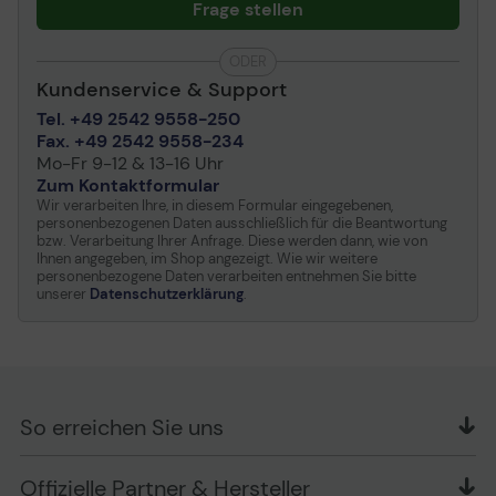
Frage stellen
Max. Druckauflösung
Bis zu 4800 x 1200 dpi
(s/w) / bis zu 4800 x 1200
ODER
dpi (Farbe)
Kundenservice & Support
Max.
Bis zu 34 Seiten/Min.
Tel. +49 2542 9558-250
Druckgeschwindigkeit
(s/w) / bis zu 34
Fax. +49 2542 9558-234
Seiten/Min. (Farbe)
Mo-Fr 9-12 & 13-16 Uhr
Tintenpatronenkonfiguration
4 Patronen (1 Cyan,1
Zum Kontaktformular
Magenta,1 Gelb,1 Schwarz)
Wir verarbeiten Ihre, in diesem Formular eingegebenen,
personenbezogenen Daten ausschließlich für die Beantwortung
Unterstützte
Cyan, Magenta, Gelb,
bzw. Verarbeitung Ihrer Anfrage. Diese werden dann, wie von
Tintenpalette (Farben)
Schwarz
Ihnen angegeben, im Shop angezeigt. Wie wir weitere
personenbezogene Daten verarbeiten entnehmen Sie bitte
Farbe
4 Farben
unserer
Datenschutzerklärung
.
Mindestgröße der
3,7 pl
Tintentröpfchen
Druckertreiber/Emulationen
PCL 5e, PCL 6, PostScript
3, PCL 5c, PDF 1.7, EPSON
ESC/P-R
So erreichen Sie uns
Tintentyp
Epson DURABrite Pro inks
OFFICE Partner GmbH
Automatisches Duplexing
Ja
Offizielle Partner & Hersteller
Schlesierring 35