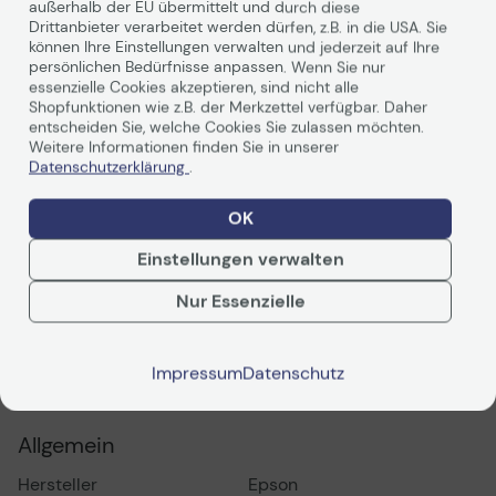
außerhalb der EU übermittelt und durch diese
Epson WorkForce Pro WF-
Drittanbieter verarbeitet werden dürfen, z.B. in die USA. Sie
6590D2TWFC – Wartungsarmes
können Ihre Einstellungen verwalten und jederzeit auf Ihre
persönlichen Bedürfnisse anpassen. Wenn Sie nur
Multifunktionsgerät für eine höhere
essenzielle Cookies akzeptieren, sind nicht alle
Shopfunktionen wie z.B. der Merkzettel verfügbar. Daher
Produktivität im Büro
entscheiden Sie, welche Cookies Sie zulassen möchten.
Technisches Produktdatenblatt
Technisches Produkt
Weitere Informationen finden Sie in unserer
Vorvertragliche Informationen
Vorvertragliche Info
Das Business-Multifunktionsgerät von Epson eignet sich
Datenschutzerklärung
.
gemäß der EU-
gemäß der EU-
ideal für Ihr Office. Optimieren Sie die
Datenverordnung
Datenverordnung
Dokumentenerfassung und -verteilung, steigern Sie die
Weiterlesen
OK
Produktivität, reduzieren Sie erforderliche
Benutzereingriffe, senken Sie die Druckkosten und tragen
Einstellungen verwalten
Sie zum Umweltschutz bei!
Highlights:
Nur Essenzielle
4-in-1-Multifunktionsdrucker
Technische Daten
Tintenstrahldrucker mit optionalen XXL-Tintenpatronen
Druckauflösung von bis zu 4.800 x 1.200 dpi
Impressum
Datenschutz
PDF-Datenblatt
Druckgeschwindigkeit von bis zu 24 Seiten pro Minute
Netzwerkfähig über WLAN und Ethernet
Wi-Fi Direct, NFC, Epson Connect,
Apple
AirPrint,
Allgemein
Google Cloud Print
Integrierte Duplexeinheit und automatische
Hersteller
Epson