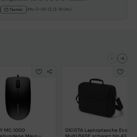
(Mo-Fr 09-12, 13-16 Uhr)
Termin
Y MC 1000
DICOTA Laptoptasche Eco
gebundene Maus -
Multi BASE schwarz bis 43,9