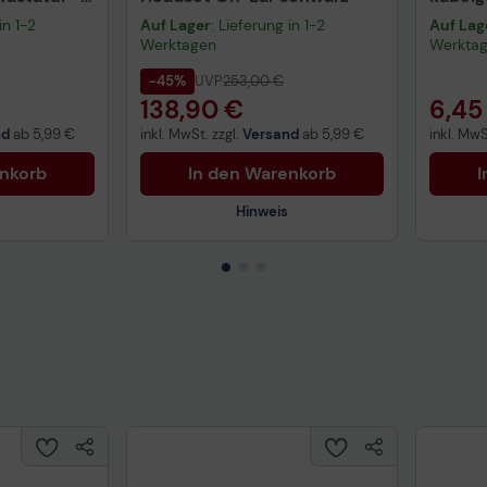
warz
schwa
in 1-2
Auf Lager
: Lieferung in 1-2
Auf Lag
Werktagen
Werkta
-45%
UVP
253,00 €
138,90 €
6,45
nd
ab
5,99 €
inkl. MwSt. zzgl.
Versand
ab
5,99 €
inkl. MwS
enkorb
In den Warenkorb
I
Hinweis
Technisches Produktdatenblatt
Prüfbericht für Lithiumbatterien
uktdatenblatt
Tech