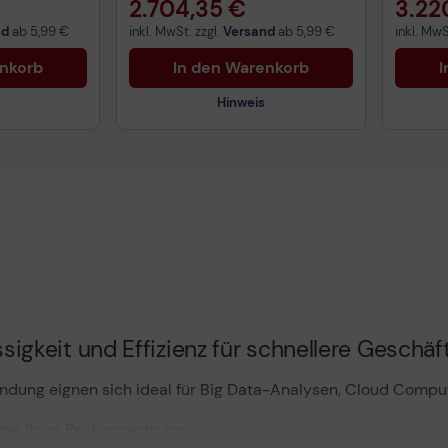
2.704,35 €
3.22
nd
ab
5,99 €
inkl. MwSt. zzgl.
Versand
ab
5,99 €
inkl. MwS
enkorb
In den Warenkorb
I
Hinweis
uktdatenblatt
Technisches Produktdatenblatt
Tech
sigkeit und Effizienz für schnellere Geschäf
ndung eignen sich ideal für Big Data-Analysen, Cloud Comp
tung Ihres Rechenzentrums.