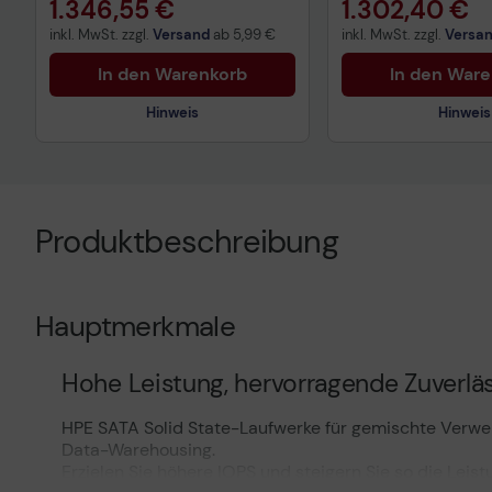
1.346,55 €
1.302,40 €
inkl. MwSt. zzgl.
Versand
ab
5,99 €
inkl. MwSt. zzgl.
Versa
In den Warenkorb
In den War
Hinweis
Hinweis
Technisches Produktdatenblatt
Technisches Prod
Produktbeschreibung
Hauptmerkmale
Hohe Leistung, hervorragende Zuverläs
HPE SATA Solid State-Laufwerke für gemischte Verwe
Data-Warehousing.
Erzielen Sie höhere IOPS und steigern Sie so die Leis