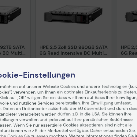
1.92TB SATA
HPE 2,5 Zoll SSD 960GB SATA
HPE 2,
e BC Multi
6G Read Intensive BC Multi
6G Rea
B21)
Vendor (P40498-B21)
Vendor
in 1-2
Auf Lager
: Lieferung in 1-2
Auf Lag
Werktagen
Werkta
okie-Einstellungen
1.545,37 €
4.91
 möchten auf unserer Website Cookies und andere Technologien (kur
okies“) verwenden, um Ihnen ein optimales Einkaufserlebnis zu bieten.
nd
ab
5,99 €
inkl. MwSt. zzgl.
Versand
ab
5,99 €
inkl. MwS
Klick auf „OK“ willigen Sie ein, dass wir Ihnen auf Basis Ihrer Einwilligun
enkorb
In den Warenkorb
I
volle und nützliche Services bereitstellen. Ihre Einwilligung umfasst,
s Daten an Drittanbieter außerhalb der EU übermittelt und durch die
Hinweis
tanbieter verarbeitet werden dürfen, z.B. in die USA. Sie können Ihre
tellungen verwalten und jederzeit auf Ihre persönlichen Bedürfnisse
ssen. Wenn Sie nur essenzielle Cookies akzeptieren, sind nicht alle
pfunktionen wie z.B. der Merkzettel verfügbar. Daher entscheiden Sie,
che Cookies Sie zulassen möchten. Weitere Informationen finden Sie i