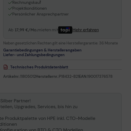
1
Rechnungskauf
Projektkonditionen
Persönlicher Ansprechpartner
Ab
17,99 €/Mo.
mieten mit
Mehr erfahren
Neben gesetzlichen Rechten gilt eine Herstellergarantie:
36 Monate
Garantiebedingungen & Herstellerangaben
Liefer- und Zahlungsbedingungen
Technisches Produktdatenblatt
Artikelnr.:
11805012
Herstellernr.:
P18432-B21
EAN:
190017376578
 Silber Partner!
eilen, Upgrades, Services, bis hin zu
tte Produktpalette von HPE inkl. CTO-Modelle
nditionen
 Konfiguration von BTO & CTO Modellen