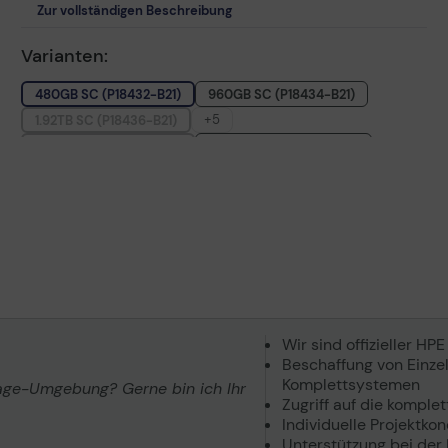
Zur vollständigen Beschreibung
Varianten:
480GB SC (P18432-B21)
960GB SC (P18434-B21)
+5
1.92TB SC (P18436-B21)
3.84TB SC (P18438-B21)
480GB BC (P40502-B21)
960GB BC (P40503-B21)
1.92TB BC (P40504-B21)
3.84TB BC (P40505-B21)
Wir sind offizieller HPE
Beschaffung von Einzelt
Komplettsystemen
rage-Umgebung? Gerne bin ich Ihr
Zugriff auf die komple
Individuelle Projektko
Unterstützung bei der