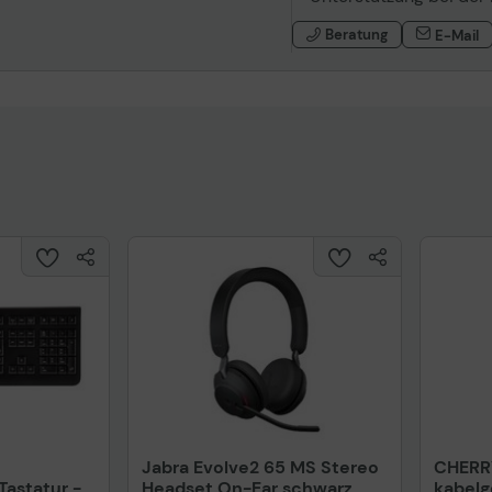
Beratung
E-Mail
Jabra Evolve2 65 MS Stereo
CHERR
astatur -
Headset On-Ear schwarz
kabel