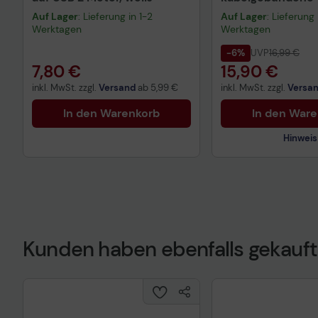
QWERTZ DE - sch
Auf Lager
: Lieferung in 1-2
Auf Lager
: Lieferung 
Werktagen
Werktagen
-6%
UVP
16,99 €
7,80 €
15,90 €
inkl. MwSt. zzgl.
Versand
ab
5,99 €
inkl. MwSt. zzgl.
Versa
In den Warenkorb
In den War
Hinweis
Kunden haben ebenfalls gekauft
Technisches Prod