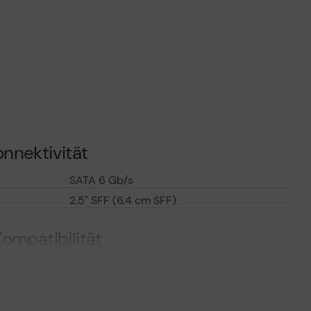
e SKU-Lebenszyklen, sofort verfügbare Lieferung und
öffentlichte Leistung erbringt.
gen gründlich getestet, um höchsten Qualitätsstandards
nnektivität
SATA 6 Gb/s
2.5" SFF (6.4 cm SFF)
ompatibilität
HPE Nimble Storage dHCI Medium
Solution with HPE ProLiant DL325 Gen10
Plus (2.5" ), Medium Solution with HPE
ProLiant DL360 Gen10 (2.5" ), Small