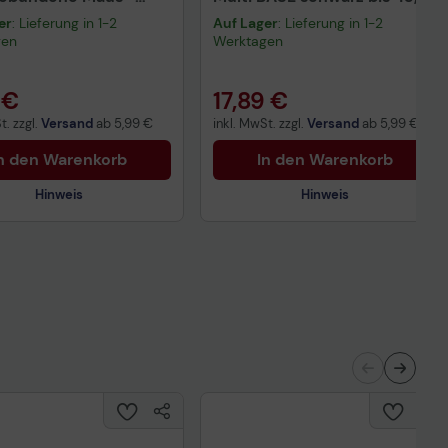
rz
cm (17,3 Zoll)
er
: Lieferung in 1-2
Auf Lager
: Lieferung in 1-2
gen
Werktagen
 €
17,89 €
t. zzgl.
Versand
ab
5,99 €
inkl. MwSt. zzgl.
Versand
ab
5,99 €
n den Warenkorb
In den Warenkorb
Hinweis
Hinweis
Technisches Produktdatenblatt
nisches Produktdatenblatt