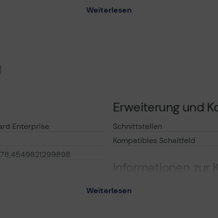
Fehlerkennung erhalten.
Weiterlesen
en Lösungen in den unterschiedlichsten Kapazitäten.
enszyklen und sofortige Verfügbarkeit auf SATA-SSDs.
-Angebot gleich mehrerer Anbieter ausgebaut, das erweitert
lt sicher, dass die ausgewählte SATA-SSD mindestens die ver
erden 3,35 Millionen Stunden lang in verschiedenen Umgebun
Erweiterung und Ko
ard Enterprise
Schnittstellen
Kompatibles Schaltfeld
78,4549821299898
Informationen zur K
Entwickelt für
Weiterlesen
e - SSD - 480 GB - SATA