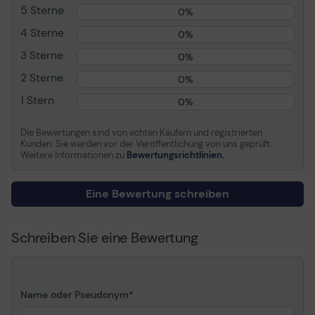
Internes Protokoll
4 KB Random Read
5 Sterne
133120 IOPS
0%
SATA III (6 Gbps)
4 KB Random Write
76800 IOPS
4 Sterne
0%
Sequentielles Lesen
3 Sterne
0%
Erweiterung und Konnektivität
Bis zu 520 MB/s
2 Sterne
0%
Schnittstellen
1 x SATA 6 Gb/s - M.2
Sequentielles Schreiben
1 Stern
Card
0%
Bis zu 500 MB/s
Kompatibles Schaltfeld
M.2 2280
Die Bewertungen sind von echten Käufern und registrierten
Kunden. Sie werden vor der Veröffentlichung von uns geprüft.
Umgebungsbedingungen
Weitere Informationen zu
Bewertungsrichtlinien.
Schocktoleranz (in
1500 g @ 0,5 ms
Eine Bewertung schreiben
Betrieb)
Geräuschentwicklung
0 dB
Schreiben Sie eine Bewertung
Name oder Pseudonym