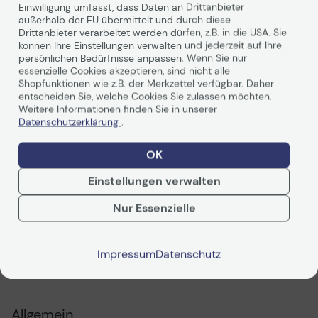
Einwilligung umfasst, dass Daten an Drittanbieter
Produktbeschreibung
außerhalb der EU übermittelt und durch diese
Technisches Produktdatenblatt
Technisches Produkt
Drittanbieter verarbeitet werden dürfen, z.B. in die USA. Sie
können Ihre Einstellungen verwalten und jederzeit auf Ihre
persönlichen Bedürfnisse anpassen. Wenn Sie nur
essenzielle Cookies akzeptieren, sind nicht alle
Shopfunktionen wie z.B. der Merkzettel verfügbar. Daher
entscheiden Sie, welche Cookies Sie zulassen möchten.
Weitere Informationen finden Sie in unserer
Datenschutzerklärung
.
Höchstleistung für PC oder Notebook
OK
Einstellungen verwalten
Weiterlesen
Die m.2 SSD SATA III Top erhöht die Geschwindigkeit und
Effizienz ihres Computers, um im alltäglichen Gebrauch
Nur Essenzielle
zu Hause oder auch bei anspruchsvollen Anwendungen
Höchstleistungen zu erzielen.
Warten Sie nicht mehr minutenlang auf das Hochfahren
Impressum
Datenschutz
ihres Computers, sondern starten sie ihn in wenigen
Technische Daten
Sekunden.
Zugriffszeiten und Bearbeitungsprozesse werden
aufgrund der hervorragenden Transferraten extrem
verkürzt.
Allgemein