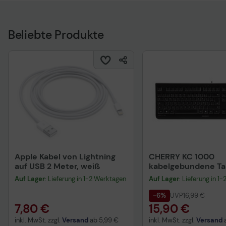
Beliebte Produkte
Apple Kabel von Lightning
CHERRY KC 1000
auf USB 2 Meter, weiß
kabelgebundene Tas
QWERTZ DE - schwa
Auf Lager
: Lieferung in 1-2 Werktagen
Auf Lager
: Lieferung in 1
-6%
UVP
16,99 €
7,80 €
15,90 €
inkl. MwSt. zzgl.
Versand
ab
5,99 €
inkl. MwSt. zzgl.
Versand