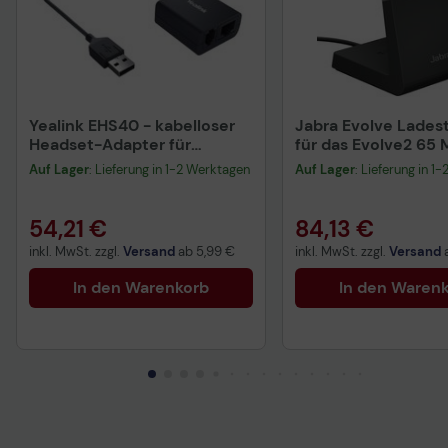
Yealink EHS40 - kabelloser
Jabra Evolve Lades
Headset-Adapter für
für das Evolve2 65
drahtloses Headset
Auf Lager
: Lieferung in 1-2 Werktagen
Auf Lager
: Lieferung in 1
54,21 €
84,13 €
inkl. MwSt. zzgl.
Versand
ab
5,99 €
inkl. MwSt. zzgl.
Versand
In den Warenkorb
In den Waren