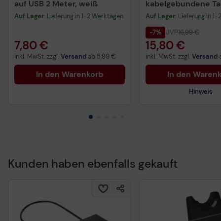
auf USB 2 Meter, weiß
kabelgebundene Tas
QWERTZ DE - schwa
Auf Lager
: Lieferung in 1-2 Werktagen
Auf Lager
: Lieferung in 1
-7%
UVP
16,99 €
7,80 €
15,80 €
inkl. MwSt. zzgl.
Versand
ab
5,99 €
inkl. MwSt. zzgl.
Versand
In den Warenkorb
In den Waren
Hinweis
Kunden haben ebenfalls gekauft
Technisches Produkt