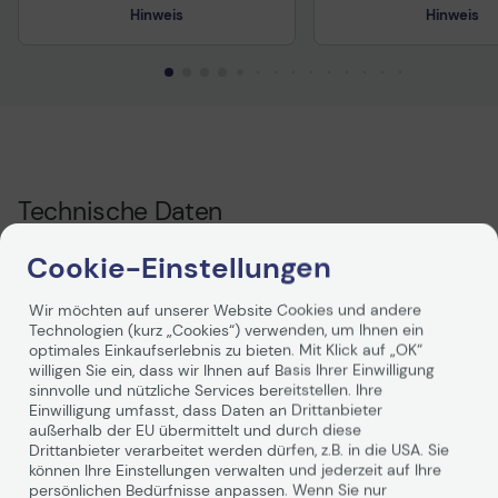
Hinweis
Hinweis
Technisches Produktdatenblatt
Technisches Produkt
Technische Daten
Cookie-Einstellungen
Allgemein
Wir möchten auf unserer Website Cookies und andere
Technologien (kurz „Cookies“) verwenden, um Ihnen ein
Hersteller
Jabra
optimales Einkaufserlebnis zu bieten. Mit Klick auf „OK“
Herst.Art.Nr.
14101-89
willigen Sie ein, dass wir Ihnen auf Basis Ihrer Einwilligung
sinnvolle und nützliche Services bereitstellen. Ihre
EAN
5706991029185
Einwilligung umfasst, dass Daten an Drittanbieter
außerhalb der EU übermittelt und durch diese
Hauptmerkmale
Drittanbieter verarbeitet werden dürfen, z.B. in die USA. Sie
können Ihre Einstellungen verwalten und jederzeit auf Ihre
Produktbeschreibung
Jabra - Ohrpolster für
persönlichen Bedürfnisse anpassen. Wenn Sie nur
Weiterlesen