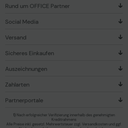
Liefer- und Zahlungsbedingungen
OFFICE Partner Blog
Rund um OFFICE Partner
Versand im Namen Dritter
Wissen mit OP
Zahlungsarten
Produkttests
Über uns
Widerrufsrecht
Markenshops
Social Media
Stellenangebote
Muster-Widerrufsformular
Garantiearten
Affiliate Partnerprogramm
Verpackungsordnung
Geschäftskunden
Ebay Auktionen
Versandinformationen
Information zur Entsorgung von Batterien und
Versand
Playox.de
Sicheres Einkaufen
Elektro-/Elektronikgeräten
druck-collect.de
Datenschutz
Newsletter
Presse
AGB
Sicheres Einkaufen
Vertrag widerrufen
Impressum
Cookie Einstellungen ändern
Zu den Barrierefreiheitseinstellungen
Auszeichnungen
Erklärung zur Barrierefreiheit
Zahlarten
Partnerportale
1)
Nach erfolgreicher Verifizierung innerhalb des genehmigten
Kreditrahmens
Alle Preise inkl. gesetzl. Mehrwertsteuer zzgl. Versandkosten und ggf.