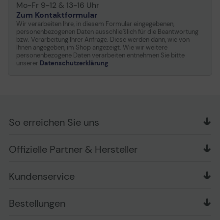
Mo-Fr 9-12 & 13-16 Uhr
Zum Kontaktformular
Wir verarbeiten Ihre, in diesem Formular eingegebenen,
personenbezogenen Daten ausschließlich für die Beantwortung
bzw. Verarbeitung Ihrer Anfrage. Diese werden dann, wie von
Ihnen angegeben, im Shop angezeigt. Wie wir weitere
personenbezogene Daten verarbeiten entnehmen Sie bitte
unserer
Datenschutzerklärung
.
So erreichen Sie uns
OFFICE Partner GmbH
Offizielle Partner & Hersteller
Schlesierring 35
48712 Gescher
Kundenservice
Telefon: +49 (0) 2542 / 9558250
Kontaktformular
Apple im Unternehmen
Bestellungen
Bewertungsrichtlinien
Ansprechpartner bei fehlerhafter Ware und Schäden
FAQ
Rückruf-Service