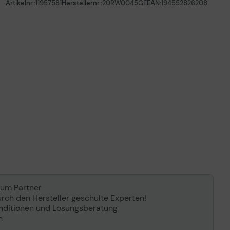
Artikelnr.:
11957581
Herstellernr.:
20RW0045GE
EAN:
194552826208
num Partner
rch den Hersteller geschulte Experten!
konditionen und Lösungsberatung
n