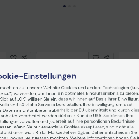
Technisches Produktdatenblatt
Prüfbericht für Lithiumbatterien
uktdatenblatt
Tech
okie-Einstellungen
 möchten auf unserer Website Cookies und andere Technologien (kur
okies“) verwenden, um Ihnen ein optimales Einkaufserlebnis zu bieten.
Klick auf „OK“ willigen Sie ein, dass wir Ihnen auf Basis Ihrer Einwilligun
volle und nützliche Services bereitstellen. Ihre Einwilligung umfasst,
s Daten an Drittanbieter außerhalb der EU übermittelt und durch die
tanbieter verarbeitet werden dürfen, z.B. in die USA. Sie können Ihre
L16 Gen 3
Lenovo ThinkPad L14 Gen 7
Lenovo
tellungen verwalten und jederzeit auf Ihre persönlichen Bedürfnisse
 430
Intel® Core™ Ultra 5 325
Intel®
ssen. Wenn Sie nur essenzielle Cookies akzeptieren, sind nicht alle
 (16")
Notebook 35,6 cm (14")
Notebo
in 1-2
Auf Lager
: Lieferung in 1-2
Auf Lag
pfunktionen wie z.B. der Merkzettel verfügbar. Daher entscheiden Sie,
Werktagen
Werkta
che Cookies Sie zulassen möchten. Weitere Informationen finden Sie i