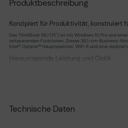
Produktbeschreibung
Konzipiert für Produktivität, konstruiert f
Das ThinkBook 38,1 (15") ist mit Windows 10 Pro und eine
zeitsparenden Funktionen. Dieses 38,1-cm-Business-Notebo
Intel® Optane™ Hauptspeicher, WiFi 6 und eine dedizierte 
Herausragende Leistung und Optik
Technisches Prod
Das Lenovo ThinkBook 38,1 cm (15") ist mit einem Intel® 
Vorvertragliche I
reaktionsschnelle Leistung – auch unterwegs. Dieses at
gemäß der EU-
Technisches Produktdatenblatt
Finish.
Datenverordnung
Vorvertragliche Informationen
gemäß der EU-
Optionale Funktionen, optimale Ergebni
Datenverordnung
Das ThinkBook 38,1 cm (15") bietet zahlreiche optionale
Technische Daten
geht alles noch schneller. Der integrierte Fingerabdru
Services lassen Sie außerdem ruhig schlafen.