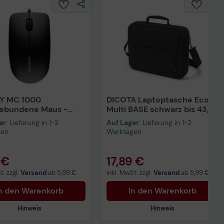
Y MC 1000
DICOTA Laptoptasche Eco
gebundene Maus -
Multi BASE schwarz bis 43,9
rz
cm (17,3 Zoll)
er
: Lieferung in 1-2
Auf Lager
: Lieferung in 1-2
gen
Werktagen
 €
17,89 €
t. zzgl.
Versand
ab
5,99 €
inkl. MwSt. zzgl.
Versand
ab
5,99 €
n den Warenkorb
In den Warenkorb
Hinweis
Hinweis