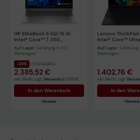
HP EliteBook 6 G2i 16 AI
Lenovo ThinkPad 
Intel® Core™ 7 350
Intel® Core™ Ultr
Notebook 40,6 cm (16")
Notebook 40,6 cm
Auf Lager
: Lieferung in 1-2
Auf Lager
: Lieferung 
Technisches Produktdatenblatt
Technisches Prod
Werktagen
Werktagen
Vorvertragliche Informationen
Vorvertragliche I
gemäß der EU-
gemäß der EU-
-24%
UVP
3.141,99 €
Datenverordnung
Datenverordnung
2.385,52 €
1.402,76 €
inkl. MwSt. zzgl.
Versand
ab
5,99 €
inkl. MwSt. zzgl.
Versa
In den Warenkorb
In den War
Hinweis
Hinweis