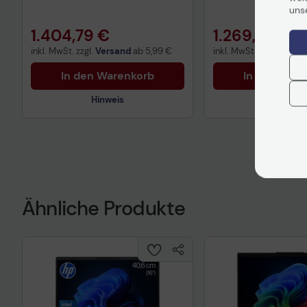
uns
1.404,79 €
1.269,98 €
inkl. MwSt. zzgl.
Versand
ab
5,99 €
inkl. MwSt. zzgl.
Versa
In den Warenkorb
In den War
Hinweis
Hinweis
Ähnliche Produkte