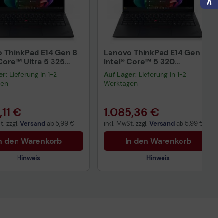
nisches Produktdatenblatt
ertragliche Informationen
ß der EU-
 ThinkPad E14 Gen 8
nverordnung
Lenovo ThinkPad E14 Gen 8
 Core™ Ultra 5 325
Intel® Core™ 5 320
ok 35,6 cm (14")
Notebook 35,6 cm (14")
er
: Lieferung in 1-2
Auf Lager
: Lieferung in 1-2
Technisches Produktdatenblatt
gen
Werktagen
Vorvertragliche Informationen
gemäß der EU-
Datenverordnung
,11 €
1.085,36 €
t. zzgl.
Versand
ab
5,99 €
inkl. MwSt. zzgl.
Versand
ab
5,99 €
n den Warenkorb
In den Warenkorb
Hinweis
Hinweis