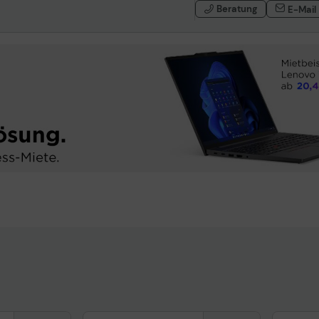
Lenovo ThinkBook 15 i5-1035G1 Notebook 16GB RAM, 512GB
Beratung
E-Mail
SSD, Full HD, Win10 Pro
Lenovo ThinkBook 15 i7-1065G7 Notebook 16GB RAM, 512GB
SSD, Full HD, Win10 Pro