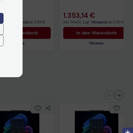
2,99 €
1.353,14 €
t. zzgl.
Versand
ab
5,99 €
inkl. MwSt. zzgl.
Versand
ab
5,99 €
n den Warenkorb
In den Warenkorb
Hinweis
Hinweis