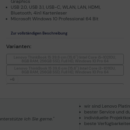
Graphics
USB 2.0, USB 3.1, USB-C, WLAN, LAN, HDMI,
Bluetooth, 4in1 Kartenleser
Microsoft Windows 10 Professional 64 Bit
Zur vollständigen Beschreibung
Varianten:
Lenovo ThinkBook 15 39,6 cm (15,6") Intel Core i5-10210U,
8GB RAM, 256GB SSD, Full HD, Windows 10 Pro 64
Lenovo ThinkBook 15 39,6 cm (15,6") Intel Core i3-10110U,
8GB RAM, 256GB SSD, Full HD, Windows 10 Pro 64
+6
Lenovo ThinkBook 15 39,6 cm (15,6") Intel Core i3-10110U,
16GB RAM, 512GB SSD, Full HD, Windows 10 Pro 64
Lenovo ThinkBook 15 39,6 cm (15,6") Intel Core i5-10210U,
16GB RAM, 512GB SSD, Full HD, Windows 10 Pro 64
wir sind Lenovo Plati
Lenovo ThinkBook 15 39,6 cm (15,6") Intel Core i7-10510U,
bester Service und du
16GB RAM, 512GB SSD, Full HD, Windows 10 Pro 64
individuelle Projekt
terstütze ich Sie gerne."
Lenovo ThinkBook 15 i5-1035G1 Notebook 8GB RAM, 256GB
beste Verfügbarkeite
SSD, Full HD, Win10 Pro