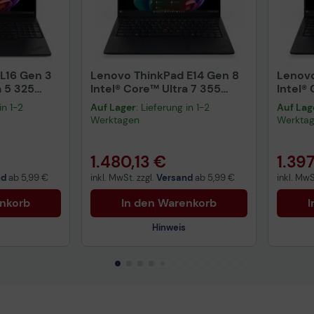
Technisches Produktdatenblatt
Tech
Vorvertragliche Informationen
Vorv
gemäß der EU-
gemä
L16 Gen 3
Lenovo ThinkPad E14 Gen 8
Datenverordnung
Lenovo
Date
a 5 325
Intel® Core™ Ultra 7 355
Intel®
 (16")
Notebook 35,6 cm (14")
Notebo
in 1-2
Auf Lager
: Lieferung in 1-2
Auf Lag
uktdatenblatt
Werktagen
Werkta
nformationen
1.480,13 €
1.397
nd
ab
5,99 €
inkl. MwSt. zzgl.
Versand
ab
5,99 €
inkl. MwS
enkorb
In den Warenkorb
I
Hinweis