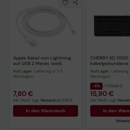
Apple Kabel von Lightning
CHERRY KC 1000
auf USB 2 Meter, weiß
kabelgebundene T
QWERTZ DE - sch
Auf Lager
: Lieferung in 1-2
Auf Lager
: Lieferung 
Werktagen
Werktagen
-6%
UVP
16,99 €
7,80 €
15,90 €
inkl. MwSt. zzgl.
Versand
ab
5,99 €
inkl. MwSt. zzgl.
Versa
In den Warenkorb
In den War
Hinweis