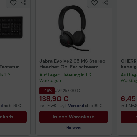
Jabra Evolve2 65 MS Stereo
CHERR
astatur -
Headset On-Ear schwarz
kabel
warz
schwa
in 1-2
Auf Lager
: Lieferung in 1-2
Auf Lag
Werktagen
Werkta
-45%
UVP
253,00 €
138,90 €
6,45
nd
ab
5,99 €
inkl. MwSt. zzgl.
Versand
ab
5,99 €
inkl. MwS
enkorb
In den Warenkorb
I
Hinweis