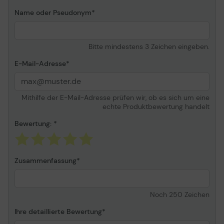
Breite
29.2 cm
Name oder Pseudonym
Tiefe
9.5 cm
Höhe
43.2 cm
Bitte mindestens 3 Zeichen eingeben.
Gewicht
360 g
E-Mail-Adresse
Notebook-Kompatibilität
39.6 cm ( 15.6" )
Zusätzliche Fächer
Vordertasche
Mithilfe der E-Mail-Adresse prüfen wir, ob es sich um eine
Tragegurt
Handgriff,
echte Produktbewertung handelt
Schultertrageriemen
Bewertung:
Herstellergarantie
Service & Support
Begrenzte Garantie -
Lebensdauer
Zusammenfassung
Informationen zur Kompatibilität
Noch
250
Zeichen
Entwickelt für
Lenovo ThinkPad 11e ¦
Lenovo ThinkPad 11e
Ihre detaillierte Bewertung
Chromebook ¦ Lenovo