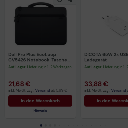
Dell Pro Plus EcoLoop
DICOTA 65W 2x US
CV5426 Notebook-Tasche
Ladegerät
35,6 cm (14") Schwarz
Auf Lager
: Lieferung in 1-2 Werktagen
Auf Lager
: Lieferung in 1
21,68 €
33,88 €
inkl. MwSt. zzgl.
Versand
ab
5,99 €
inkl. MwSt. zzgl.
Versand
In den Warenkorb
In den Waren
Hinweis