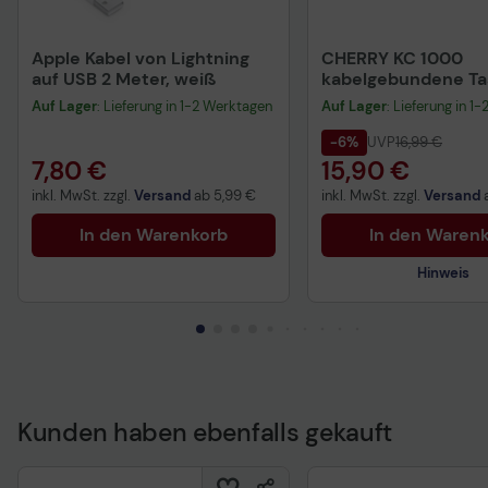
Apple Kabel von Lightning
CHERRY KC 1000
auf USB 2 Meter, weiß
kabelgebundene Tas
QWERTZ DE - schwa
Auf Lager
: Lieferung in 1-2 Werktagen
Auf Lager
: Lieferung in 1
-6%
UVP
16,99 €
7,80 €
15,90 €
inkl. MwSt. zzgl.
Versand
ab
5,99 €
inkl. MwSt. zzgl.
Versand
In den Warenkorb
In den Waren
Hinweis
Kunden haben ebenfalls gekauft
Technisches Produkt