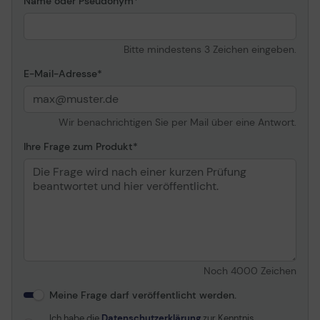
Name oder Pseudonym
Lenovo ThinkPad X230 ¦
Lenovo ThinkPad X230
Tablet ¦ Lenovo ThinkPad
Yoga 11e ¦ Lenovo
Bitte mindestens 3 Zeichen eingeben.
ThinkPad Yoga 11e
E-Mail-Adresse
Chromebook ¦ Lenovo
ThinkPad Yoga 260
Wir benachrichtigen Sie per Mail über eine Antwort.
Ihre Frage zum Produkt
Noch
4000
Zeichen
Meine Frage darf veröffentlicht werden.
Ich habe die
Datenschutzerklärung
zur Kenntnis