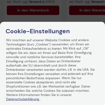
inkl. MwSt. zzgl.
Versand
ab
5,99 €
inkl. MwSt. zzgl.
Versand
In den Warenkorb
In den Waren
Cookie-Einstellungen
Wir möchten auf unserer Website Cookies und andere
Technologien (kurz „Cookies“) verwenden, um Ihnen ein
Produktbeschreibung
optimales Einkaufserlebnis zu bieten. Mit Klick auf „OK“
willigen Sie ein, dass wir Ihnen auf Basis Ihrer Einwilligung
sinnvolle und nützliche Services bereitstellen. Ihre
Der praktische Basic-Rucksack für ThinkPad Notebooks
Einwilligung umfasst, dass Daten an Drittanbieter
im 15, 6"-Format bietet hochwertigen Schutz.
außerhalb der EU übermittelt und durch diese
Drittanbieter verarbeitet werden dürfen, z.B. in die USA. Sie
können Ihre Einstellungen verwalten und jederzeit auf Ihre
persönlichen Bedürfnisse anpassen. Wenn Sie nur
essenzielle Cookies akzeptieren, sind nicht alle
Shopfunktionen wie z.B. der Merkzettel verfügbar. Daher
entscheiden Sie, welche Cookies Sie zulassen möchten.
Weitere Informationen finden Sie in unserer
Technische Daten
Datenschutzerklärung
.