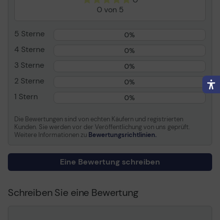
Herstellergarantie
Begrenzte lebenslange
0 von 5
Garantie (in Deutschland
gelten die gesetzlichen
5 Sterne
Gewährleistungsvorschriften)
0%
Entwickelt für
ThinkPad 11; 11e
4 Sterne
0%
Chromebook; Thinkpad
3 Sterne
0%
13; 13 Chromebook;
ThinkPad E455; E460;
2 Sterne
0%
E465; E560; E565;
1 Stern
ThinkPad Edge E550;
0%
E555; ThinkPad L450;
P50; T460; T560;
Die Bewertungen sind von echten Käufern und registrierten
ThinkPad Twist S230;
Kunden. Sie werden vor der Veröffentlichung von uns geprüft.
Weitere Informationen zu
Bewertungsrichtlinien.
ThinkPad W541; W550; X1
Carbon; X1 Yoga; X131e
Chromebook; X230; X230
Eine Bewertung schreiben
Tablet; ThinkPad Yoga 11;
11e Chromebook; 260
Schreiben Sie eine Bewertung
Allgemein
Produkttyp
Notebook-Rucksack