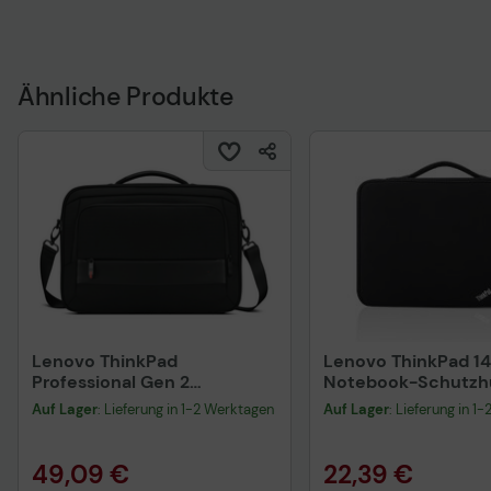
Technisches Produktdatenblatt
Vorvertragliche Informationen
gemäß der EU-
Datenverordnung
Ähnliche Produkte
Lenovo ThinkPad
Lenovo ThinkPad 14
Professional Gen 2
Notebook-Schutzhü
Notebook-Tasche bis zu
Auf Lager
: Lieferung in 1-2 Werktagen
Auf Lager
: Lieferung in 1
35,6 cm (14 Zoll) schwarz
49,09 €
22,39 €