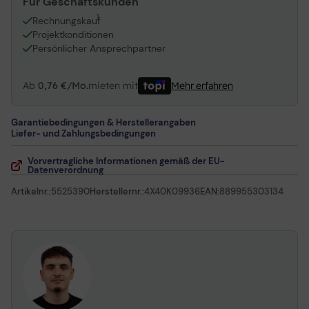
Für Geschäftskunden
1
Rechnungskauf
Projektkonditionen
Persönlicher Ansprechpartner
Ab
0,76 €/Mo.
mieten mit
Mehr erfahren
Garantiebedingungen & Herstellerangaben
Liefer- und Zahlungsbedingungen
Vorvertragliche Informationen gemäß der EU-
Datenverordnung
Artikelnr.:
5525390
Herstellernr.:
4X40K09936
EAN:
889955303134