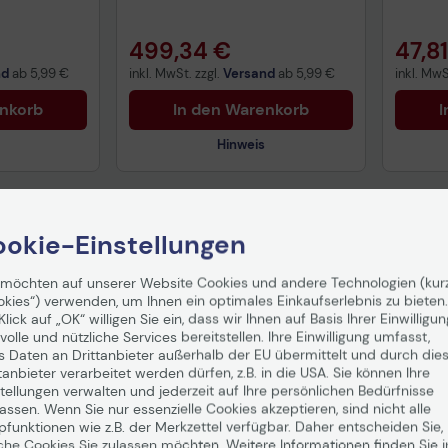
499,34 €
47,8
nd
ab
5,99 €
inkl. MwSt. zzgl.
Versand
ab
5,99 €
inkl. MwS
enkorb
In den Warenkorb
I
Hinweis
Technisches Produktdatenblatt
okie-Einstellungen
Vorvertragliche Informationen
gemäß der EU-
 möchten auf unserer Website Cookies und andere Technologien (kur
Datenverordnung
okies“) verwenden, um Ihnen ein optimales Einkaufserlebnis zu bieten.
Klick auf „OK“ willigen Sie ein, dass wir Ihnen auf Basis Ihrer Einwilligun
volle und nützliche Services bereitstellen. Ihre Einwilligung umfasst,
s Daten an Drittanbieter außerhalb der EU übermittelt und durch die
tanbieter verarbeitet werden dürfen, z.B. in die USA. Sie können Ihre
tellungen verwalten und jederzeit auf Ihre persönlichen Bedürfnisse
ssen. Wenn Sie nur essenzielle Cookies akzeptieren, sind nicht alle
pfunktionen wie z.B. der Merkzettel verfügbar. Daher entscheiden Sie,
che Cookies Sie zulassen möchten. Weitere Informationen finden Sie i