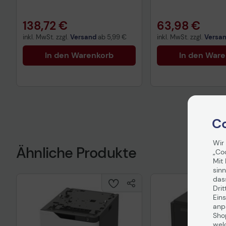
138,72 €
63,98 €
inkl. MwSt. zzgl.
Versand
ab
5,99 €
inkl. MwSt. zzgl.
Versa
In den Warenkorb
In den War
Co
Wir
Ähnliche Produkte
„Co
Mit 
sinn
das
Drit
Eins
anpa
Sho
wel