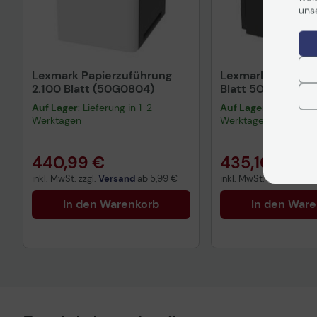
uns
Lexmark Papierzuführung
Lexmark Papierab
2.100 Blatt (50G0804)
Blatt 50G0853
Auf Lager
: Lieferung in 1-2
Auf Lager
: Lieferung 
Werktagen
Werktagen
440,99 €
435,10 €
inkl. MwSt. zzgl.
Versand
ab
5,99 €
inkl. MwSt. zzgl.
Versa
In den Warenkorb
In den War