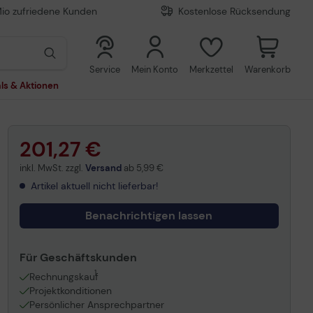
Mio zufriedene Kunden
Kostenlose Rücksendung
0
0
Service
Mein Konto
Merkzettel
Warenkorb
ls & Aktionen
201,27 €
inkl. MwSt. zzgl.
Versand
ab
5,99 €
Artikel aktuell nicht lieferbar!
Benachrichtigen lassen
Für Geschäftskunden
1
Rechnungskauf
Projektkonditionen
Persönlicher Ansprechpartner