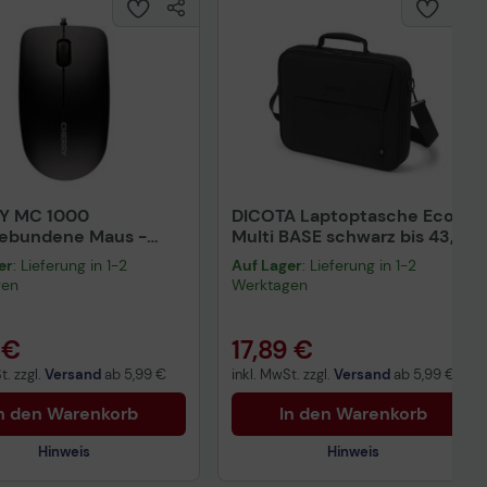
Y MC 1000
DICOTA Laptoptasche Eco
gebundene Maus -
Multi BASE schwarz bis 43,9
rz
cm (17,3 Zoll)
er
: Lieferung in 1-2
Auf Lager
: Lieferung in 1-2
gen
Werktagen
 €
17,89 €
t. zzgl.
Versand
ab
5,99 €
inkl. MwSt. zzgl.
Versand
ab
5,99 €
n den Warenkorb
In den Warenkorb
Hinweis
Hinweis