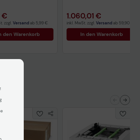
1 €
1.060,01 €
t. zzgl.
Versand
ab
5,99 €
inkl. MwSt. zzgl.
Versand
ab
59,90 €
n den Warenkorb
In den Warenkorb
z
g
se
n