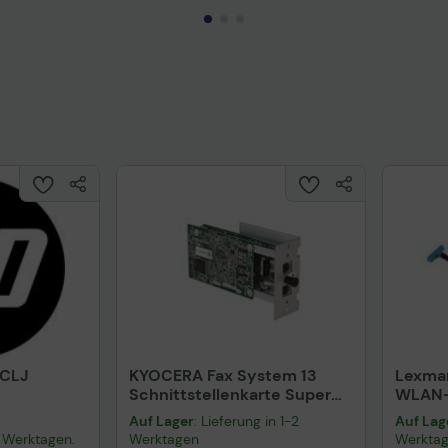
Technisches Produktdatenblatt
Prüfbericht für Lithiumbatterien
uktdatenblatt
Tech
 CLJ
KYOCERA Fax System 13
Lexma
Schnittstellenkarte Super
WLAN-
G3 Fax, Netzwerkfax
für Le
Auf Lager
: Lieferung in 1-2
Auf Lag
(1503S43NL0)
-3 Werktagen.
Werktagen
Werkta