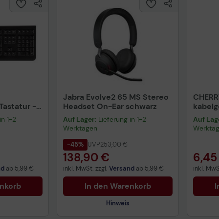
Jabra Evolve2 65 MS Stereo
CHERR
astatur -
Headset On-Ear schwarz
kabel
warz
schwa
in 1-2
Auf Lager
: Lieferung in 1-2
Auf Lag
Werktagen
Werkta
-45%
UVP
253,00 €
138,90 €
6,45
nd
ab
5,99 €
inkl. MwSt. zzgl.
Versand
ab
5,99 €
inkl. MwS
enkorb
In den Warenkorb
I
Hinweis