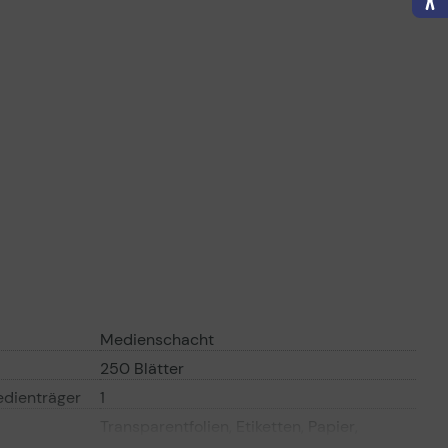
Garantiebedingungen
Vorvertragliche Informationen
gemäß der EU-
Datenverordnung
Medienschacht
250 Blätter
edienträger
1
Transparentfolien, Etiketten, Papier,
Kartonpapier