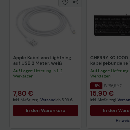
Apple Kabel von Lightning
CHERRY KC 1000
auf USB 2 Meter, weiß
kabelgebundene T
QWERTZ DE - sch
Auf Lager
: Lieferung in 1-2
Auf Lager
: Lieferung 
Werktagen
Werktagen
-6%
UVP
16,99 €
7,80 €
15,90 €
inkl. MwSt. zzgl.
Versand
ab
5,99 €
inkl. MwSt. zzgl.
Versa
In den Warenkorb
In den War
Hinweis