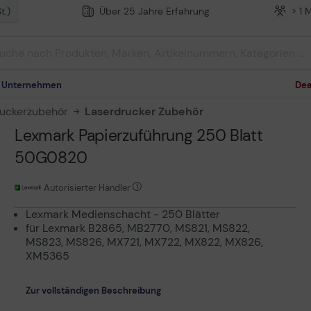
t.)
Über 25 Jahre Erfahrung
> 1 
m Unternehmen
Dea
ruckerzubehör
Laserdrucker Zubehör
Lexmark Papierzuführung 250 Blatt
50G0820
Autorisierter Händler
Lexmark Medienschacht - 250 Blätter
für Lexmark B2865, MB2770, MS821, MS822,
MS823, MS826, MX721, MX722, MX822, MX826,
XM5365
Zur vollständigen Beschreibung