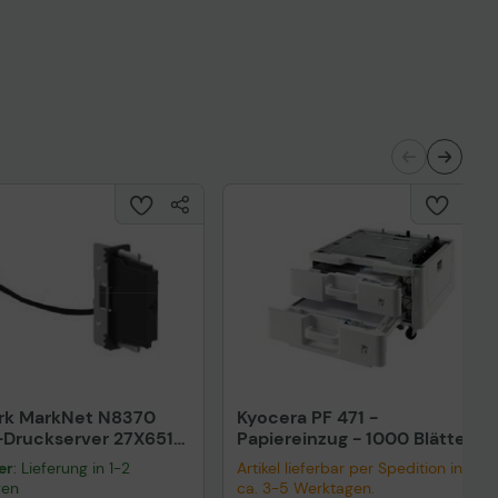
Technisches Produktdatenblatt
nisches Produktdatenblatt
rk MarkNet N8370
Kyocera PF 471 -
Druckserver 27X6510
Papiereinzug - 1000 Blätter
xmark Drucker
in 2 Schubladen (Trays)
er
: Lieferung in 1-2
Artikel lieferbar per Spedition in
gen
ca. 3-5 Werktagen.