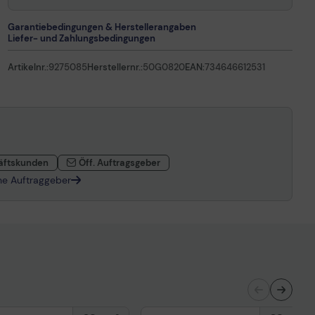
Garantiebedingungen & Herstellerangaben
Liefer- und Zahlungsbedingungen
Artikelnr.:
9275085
Herstellernr.:
50G0820
EAN:
734646612531
äftskunden
Öff. Auftragsgeber
che Auftraggeber