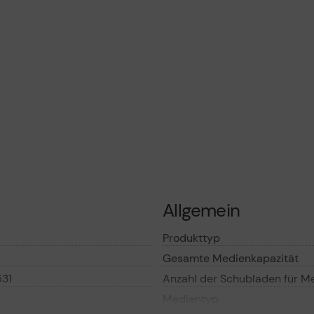
Garantiebedingungen
Vorvertragliche Informationen
gemäß der EU-
Datenverordnung
Allgemein
Produkttyp
Gesamte Medienkapazität
31
Anzahl der Schubladen für M
Medientyp