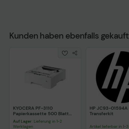
Kunden haben ebenfalls gekauft
Technisches Prod
KYOCERA PF-3110
HP JC93-01594A
Papierkassette 500 Blatt
Transferkit
(1203SA0KL1) P31xx / P32xx /
Auf Lager
: Lieferung in 1-2
M31xx / M36xx / M38xx
Werktagen
Artikel lieferbar in 1