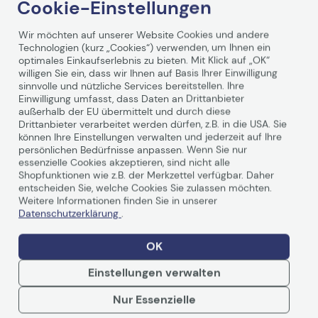
Cookie-Einstellungen
Wir möchten auf unserer Website Cookies und andere
Technologien (kurz „Cookies“) verwenden, um Ihnen ein
optimales Einkaufserlebnis zu bieten. Mit Klick auf „OK“
HP Poly Mission 415 Mono-
willigen Sie ein, dass wir Ihnen auf Basis Ihrer Einwilligung
Headset mit USB,
sinnvolle und nützliche Services bereitstellen. Ihre
kabelgebunden
Einwilligung umfasst, dass Daten an Drittanbieter
Artikelnr.:
n2008288718
Herstellernr.:
C01B2AA#AC3
außerhalb der EU übermittelt und durch diese
EAN:
199896046411
Drittanbieter verarbeitet werden dürfen, z.B. in die USA. Sie
können Ihre Einstellungen verwalten und jederzeit auf Ihre
Auf Lager
: Lieferung in 1-2 Werktagen
persönlichen Bedürfnisse anpassen. Wenn Sie nur
-41%
UVP
63,99 €
essenzielle Cookies akzeptieren, sind nicht alle
37,99 €
Shopfunktionen wie z.B. der Merkzettel verfügbar. Daher
entscheiden Sie, welche Cookies Sie zulassen möchten.
inkl. MwSt. zzgl.
Versand
ab
5,99 €
Weitere Informationen finden Sie in unserer
Datenschutzerklärung
.
In den Warenkorb
OK
Einstellungen verwalten
HP Poly Mission 415 Mono-
Nur Essenzielle
USB-Headset,