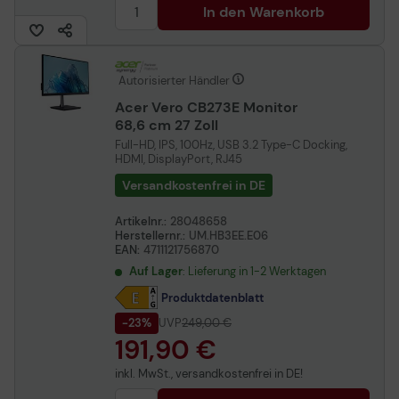
In den Warenkorb
Autorisierter Händler
Acer Vero CB273E Monitor
68,6 cm 27 Zoll
Full-HD, IPS, 100Hz, USB 3.2 Type-C Docking,
HDMI, DisplayPort, RJ45
Versandkostenfrei in DE
Artikelnr.:
28048658
Herstellernr.:
UM.HB3EE.E06
EAN:
4711121756870
Auf Lager
: Lieferung in 1-2 Werktagen
Produktdatenblatt
-23%
UVP
249,00 €
191,90 €
inkl. MwSt., versandkostenfrei in DE!