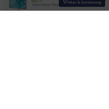
Filter & Sortierung
Autorisierter Händler
Acer Vero B277E Monitor
68,6cm 27 Zoll
Full HD, IPS, 4ms, 100 Hz, HDMI, DisplayPort,
VGA, USB Hub, Lautsprecher
Versandkostenfrei in DE
Artikelnr.:
28048645
Herstellernr.:
UM.HB7EE.E37
EAN:
4711121777912
Auf Lager
: Lieferung in 1-2 Werktagen
Produktdatenblatt
-16%
UVP
219,00 €
184,90 €
inkl. MwSt., versandkostenfrei in DE!
In den Warenkorb
Ab
4,36 €/Mo.
mieten mit
Mehr erfahren