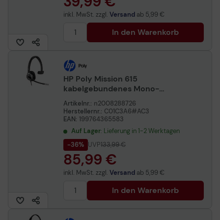
39,99 €
inkl. MwSt. zzgl.
Versand
ab
5,99 €
In den Warenkorb
HP Poly Mission 615
kabelgebundenes Mono-
USB-Headset (Bulk)
Artikelnr.:
n2008288726
Herstellernr.:
C01C3A6#AC3
EAN:
199764365583
Auf Lager
: Lieferung in 1-2 Werktagen
-36%
UVP
133,99 €
85,99 €
inkl. MwSt. zzgl.
Versand
ab
5,99 €
In den Warenkorb