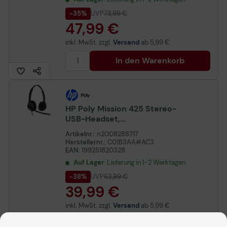
-35%
UVP
73,99 €
47,99 €
inkl. MwSt. zzgl.
Versand
ab
5,99 €
In den Warenkorb
HP Poly Mission 425 Stereo-
USB-Headset,
kabelgebunden, Classic
Artikelnr.:
n2008288717
Herstellernr.:
C01B3AA#AC3
EAN:
199251820328
Auf Lager
: Lieferung in 1-2 Werktagen
-38%
UVP
63,99 €
39,99 €
inkl. MwSt. zzgl.
Versand
ab
5,99 €
In den Warenkorb