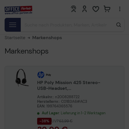
0
0
Startseite
Markenshops
Markenshops
HP Poly Mission 425 Stereo-
USB-Headset,
kabelgebunden, Classic
Artikelnr.:
n2008288722
(Bulk)
Herstellernr.:
C01B3A6#AC3
EAN:
199764365576
Auf Lager
: Lieferung in 1-2 Werktagen
-38%
UVP
63,99 €