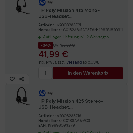
HP Poly Mission 415 Mono-
USB-Headset
(kabelgebunden) (Bulk)
Artikelnr.:
n2008288721
Herstellernr.:
C01B2A6#AC3
EAN:
199251820311
Auf Lager
: Lieferung in 1-2 Werktagen
-34%
UVP
63,99 €
41,99 €
inkl. MwSt. zzgl.
Versand
ab
5,99 €
In den Warenkorb
HP Poly Mission 425 Stereo-
USB-Headset,
kabelgebunden
Artikelnr.:
n2008288719
Herstellernr.:
C01B6AA#AC3
EAN:
199896093279
Auf Lager
: Lieferung in 1-2 Werktagen