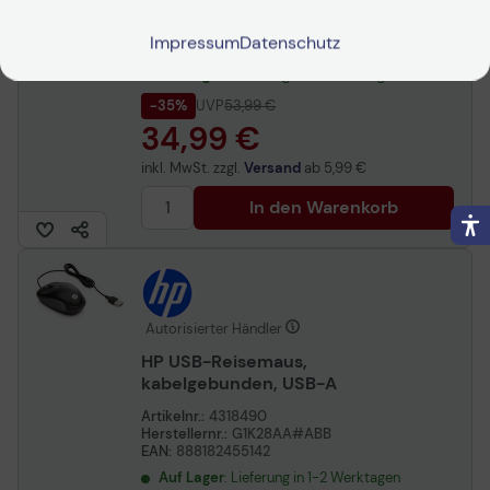
kabelgebunden, Classic
Artikelnr.:
n2008288716
Herstellernr.:
C01A9AA#AC3
Impressum
Datenschutz
EAN:
199251820274
Auf Lager
: Lieferung in 1-2 Werktagen
-35%
UVP
53,99 €
34,99 €
inkl. MwSt. zzgl.
Versand
ab
5,99 €
In den Warenkorb
Autorisierter Händler
HP USB-Reisemaus,
kabelgebunden, USB-A
Artikelnr.:
4318490
Herstellernr.:
G1K28AA#ABB
EAN:
888182455142
Auf Lager
: Lieferung in 1-2 Werktagen