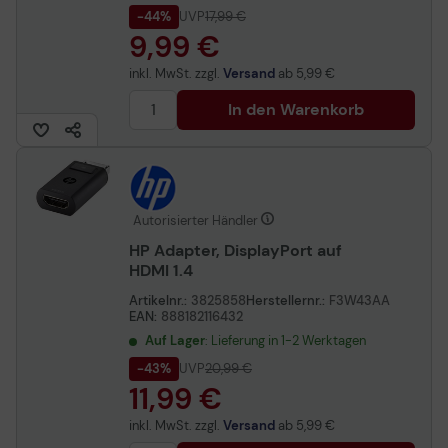
-44%
UVP
17,99 €
9,99 €
inkl. MwSt. zzgl.
Versand
ab
5,99 €
In den Warenkorb
Autorisierter Händler
HP Adapter, DisplayPort auf
HDMI 1.4
Artikelnr.:
3825858
Herstellernr.:
F3W43AA
EAN:
888182116432
Auf Lager
: Lieferung in 1-2 Werktagen
-43%
UVP
20,99 €
11,99 €
inkl. MwSt. zzgl.
Versand
ab
5,99 €