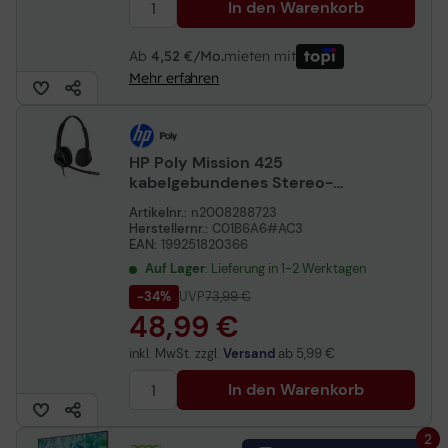
In den Warenkorb
Ab
4,52 €/Mo.
mieten mit
Mehr erfahren
HP Poly Mission 425
kabelgebundenes Stereo-
USB-Headset (unverpackt)
Artikelnr.:
n2008288723
Herstellernr.:
C01B6A6#AC3
EAN:
199251820366
Auf Lager
: Lieferung in 1-2 Werktagen
-34%
UVP
73,99 €
48,99 €
inkl. MwSt. zzgl.
Versand
ab
5,99 €
In den Warenkorb
2