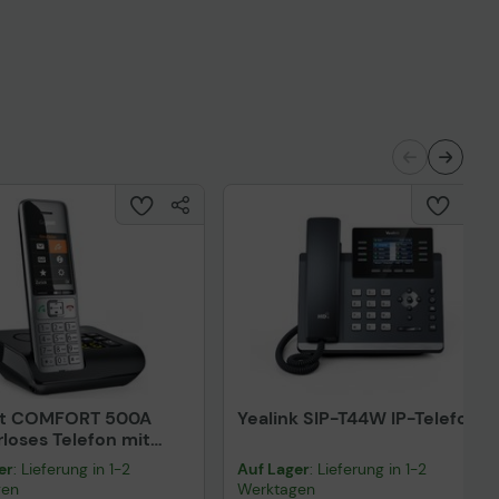
Technisches Produktdatenblatt
nisches Produktdatenblatt
et COMFORT 500A
Yealink SIP-T44W IP-Telefon
loses Telefon mit
eantworter, schwarz-
er
: Lieferung in 1-2
Auf Lager
: Lieferung in 1-2
gen
Werktagen