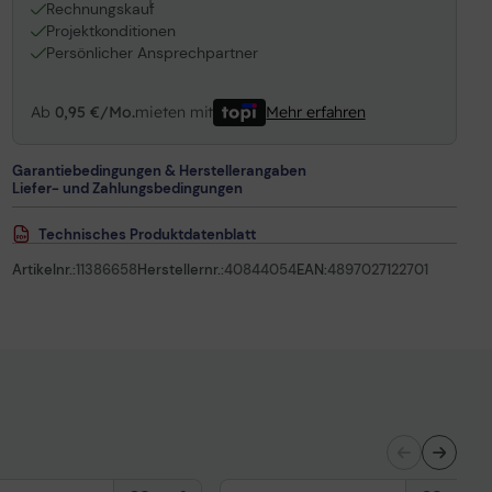
1
Rechnungskauf
Projektkonditionen
Persönlicher Ansprechpartner
Ab
0,95 €/Mo.
mieten mit
Mehr erfahren
Garantiebedingungen & Herstellerangaben
Liefer- und Zahlungsbedingungen
Technisches Produktdatenblatt
Artikelnr.:
11386658
Herstellernr.:
40844054
EAN:
4897027122701