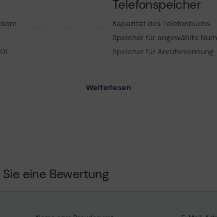
Telefonspeicher
lekom
Kapazität des Telefonbuchs
Speicher für angewählte Nu
01
Speicher für Anruferkennung
Anzeige
Weiterlesen
kom Sinus 12 -
Typ
fon mit
Anzeigestelle
nzeige
Diagonalabmessung
fon mit
Bildschirmauflösung
nzeige
Farbtiefe
Hintergrundbeleuchtet
 Sie eine Bewertung
20 Pixel, 65.000 Farben
Anzeigensprachen
CO Mode)
Verschiedenes
- Farbe - Ja
100 Einträge in der Basis