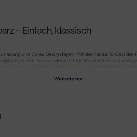
Technisches Produktdatenblatt
rz - Einfach, klassisch
andhabung und pures Design legen. Mit dem Sinus 12 wird der 
edphone bildet. Dieses Telefon ist für Standard Anschlüsse g
en besteht die Möglichkeit das Sinus 12 als Mobilteil an eine
on als Basis-Station deaktiviert und ist als reines Ladegerä
Weiterlesen
g