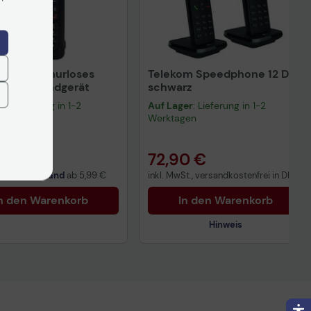
632dt Schnurloses
Telekom Speedphone 12 Duo
erungshandgerät
schwarz
er
: Lieferung in 1-2
Auf Lager
: Lieferung in 1-2
gen
Werktagen
17 €
72,90 €
t. zzgl.
Versand
ab
5,99 €
inkl. MwSt., versandkostenfrei in DE!
n den Warenkorb
In den Warenkorb
Hinweis