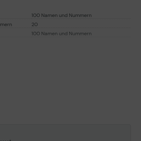
100 Namen und Nummern
mmern
20
100 Namen und Nummern
LCD-Anzeige - Farbe
Hörer
5 cm (2")
176 x 220 Pixel
16 Bit (65000 Farben)
Ja
Englisch, Deutsch, Türkisch