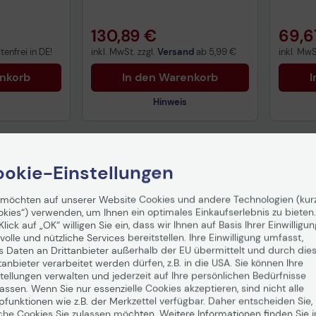
130,89 €
69,6
enfrei in DE!
inkl. MwSt. zzgl.
Versand
ab
5,99 €
inkl. MwS
enkorb
In den Warenkorb
I
Hinweis
uktdatenblatt
Technisches Produktdatenblatt
Tech
okie-Einstellungen
nformationen
Vorvertragliche Informationen
Vorv
gemäß der EU-
gemä
Datenverordnung
Date
 möchten auf unserer Website Cookies und andere Technologien (kur
okies“) verwenden, um Ihnen ein optimales Einkaufserlebnis zu bieten.
Klick auf „OK“ willigen Sie ein, dass wir Ihnen auf Basis Ihrer Einwilligun
volle und nützliche Services bereitstellen. Ihre Einwilligung umfasst,
s Daten an Drittanbieter außerhalb der EU übermittelt und durch die
tanbieter verarbeitet werden dürfen, z.B. in die USA. Sie können Ihre
tellungen verwalten und jederzeit auf Ihre persönlichen Bedürfnisse
ssen. Wenn Sie nur essenzielle Cookies akzeptieren, sind nicht alle
pfunktionen wie z.B. der Merkzettel verfügbar. Daher entscheiden Sie,
che Cookies Sie zulassen möchten. Weitere Informationen finden Sie i