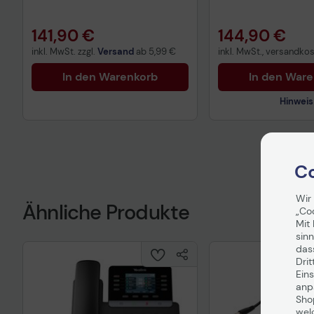
141,90 €
144,90 €
inkl. MwSt. zzgl.
Versand
ab
5,99 €
inkl. MwSt., versandkost
In den Warenkorb
In den War
Hinweis
Technisches Prod
Co
Vorvertragliche I
gemäß der EU-
Datenverordnung
Wir
Ähnliche Produkte
„Co
Mit 
sinn
das
Drit
Eins
anpa
Sho
wel