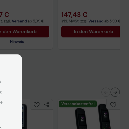
7 €
147,43 €
t. zzgl.
Versand
ab
5,99 €
inkl. MwSt. zzgl.
Versand
ab
5,99 €
n den Warenkorb
In den Warenkorb
Hinweis
nisches Produktdatenblatt
ertragliche Informationen
ß der EU-
nverordnung
z
g
se
Versandkostenfrei
n