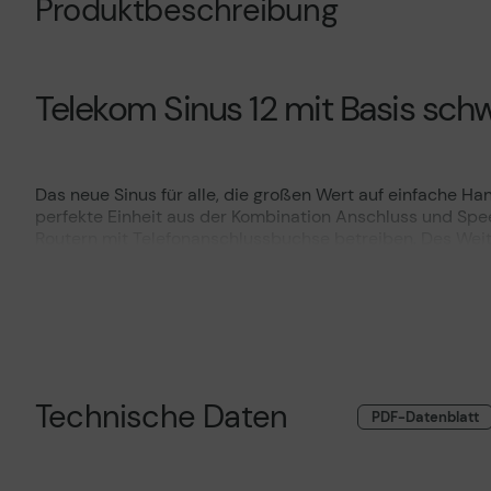
Produktbeschreibung
Telekom Sinus 12 mit Basis schwa
Das neue Sinus für alle, die großen Wert auf einfache H
perfekte Einheit aus der Kombination Anschluss und Spe
Routern mit Telefonanschlussbuchse betreiben. Des Weiter
der Basis angemeldet, wird mit diesem Wechsel die Funkti
Merkmale:
Technische Daten
PDF-Datenblatt
Klares Design
Ergonomischer Formfaktor und intuitive Tastenanordnun
Übersichtliches 5 cm Farbdisplay