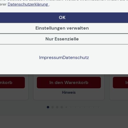
erer
Datenschutzerklärung
.
OK
Einstellungen verwalten
ür
Telekom Speedphone 12
Mitel 
B/P820/P825/P850W/P855BW
schwarz
Erweit
Nur Essenzielle
in 1-2
Auf Lager
: Lieferung in 1-2
Auf Lag
Werktagen
Werkta
Impressum
Datenschutz
34,19 €
327,
nd
ab
5,99 €
inkl. MwSt. zzgl.
Versand
ab
5,99 €
inkl. MwS
enkorb
In den Warenkorb
I
Hinweis