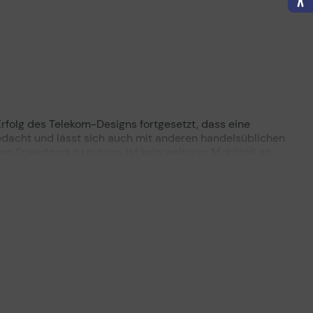
Technisches Produktdatenblatt
Erfolg des Telekom-Designs fortgesetzt, dass eine
edacht und lässt sich auch mit anderen handelsüblichen
m Speedport zu nutzen. Ist kein weiteres Mobilteil an
t zu verwenden.