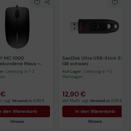
Y MC 1000
SanDisk Ultra USB-Stick 32
gebundene Maus -
GB schwarz
rz
er
: Lieferung in 1-2
Auf Lager
: Lieferung in 1-2
gen
Werktagen
 €
12,90 €
t. zzgl.
Versand
ab
5,99 €
inkl. MwSt. zzgl.
Versand
ab
5,99 €
n den Warenkorb
In den Warenkorb
Hinweis
Hinweis