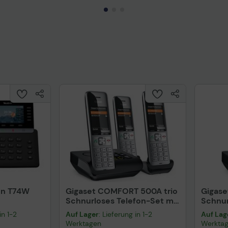
Technisches Produktdatenblatt
Prüfbericht für Lithiumbatterien
uktdatenblatt
Tech
fon T74W
Gigaset COMFORT 500A trio
Gigas
Schnurloses Telefon-Set mit
Schnur
Anrufbeantworter schwarz-
Anrufb
in 1-2
Auf Lager
: Lieferung in 1-2
Auf Lag
silber
silber
Werktagen
Werkta