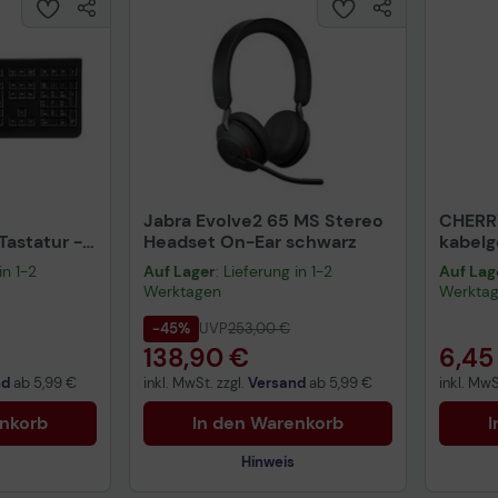
Jabra Evolve2 65 MS Stereo
CHERR
astatur -
Headset On-Ear schwarz
kabel
warz
schwa
in 1-2
Auf Lager
: Lieferung in 1-2
Auf Lag
Werktagen
Werkta
-45%
UVP
253,00 €
138,90 €
6,45
nd
ab
5,99 €
inkl. MwSt. zzgl.
Versand
ab
5,99 €
inkl. MwS
enkorb
In den Warenkorb
I
Hinweis