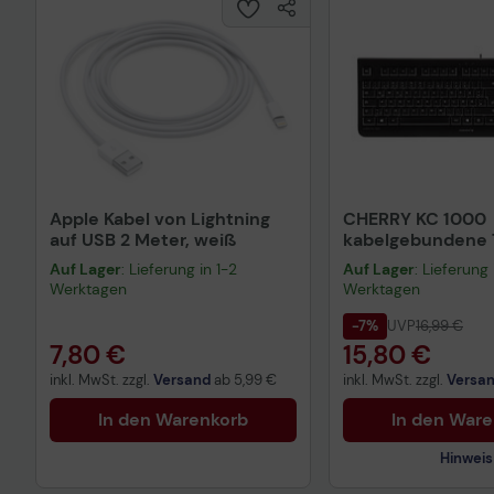
Apple Kabel von Lightning
CHERRY KC 1000
auf USB 2 Meter, weiß
kabelgebundene T
QWERTZ DE - sch
Auf Lager
: Lieferung in 1-2
Auf Lager
: Lieferung 
Werktagen
Werktagen
-7%
UVP
16,99 €
7,80 €
15,80 €
inkl. MwSt. zzgl.
Versand
ab
5,99 €
inkl. MwSt. zzgl.
Versa
In den Warenkorb
In den War
Hinweis