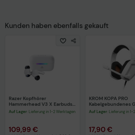
Kunden haben ebenfalls gekauft
Technisches Produkt
Razer Kopfhörer
KROM KOPA PRO
Hammerhead V3 X Earbuds
Kabelgebundenes 
HyperSpeed Wireless für
Headset weiß
Auf Lager
: Lieferung in 1-2 Werktagen
Auf Lager
: Lieferung in 1
Playstation weiß
109,99 €
17,90 €