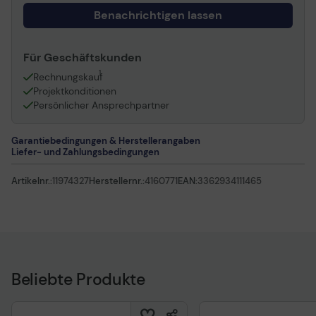
Benachrichtigen lassen
Für Geschäftskunden
1
Rechnungskauf
Projektkonditionen
Persönlicher Ansprechpartner
Garantiebedingungen & Herstellerangaben
Liefer- und Zahlungsbedingungen
Artikelnr.:
11974327
Herstellernr.:
4160771
EAN:
3362934111465
Beliebte Produkte