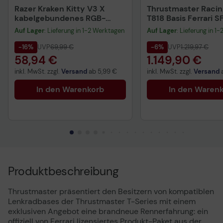
Razer Kraken Kitty V3 X
Thrustmaster Racin
kabelgebundenes RGB-
T818 Basis Ferrari S
Kitty-Headset für Gaming,
Lenkrad Pedals III L
Auf Lager
: Lieferung in 1-2 Werktagen
Auf Lager
: Lieferung in 1
quartz
-16%
UVP
69,99 €
-6%
UVP
1.219,97 €
58,94 €
1.149,90 €
inkl. MwSt. zzgl.
Versand
ab
5,99 €
inkl. MwSt. zzgl.
Versand
In den Warenkorb
In den Waren
Produktbeschreibung
Thrustmaster präsentiert den Besitzern von kompatiblen
Lenkradbases der Thrustmaster T-Series mit einem
exklusiven Angebot eine brandneue Rennerfahrung: ein
offiziell von Ferrari lizensiertes Produkt-Paket aus der