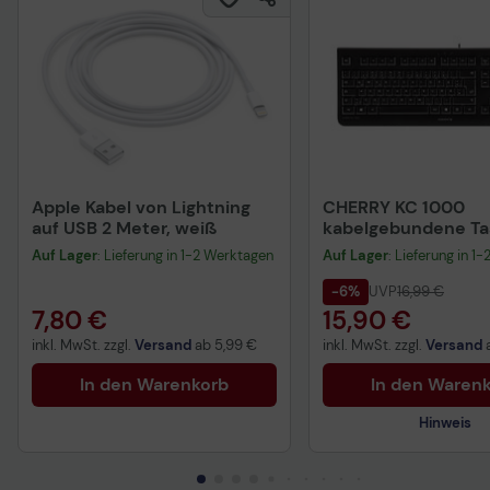
Apple Kabel von Lightning
CHERRY KC 1000
auf USB 2 Meter, weiß
kabelgebundene Tas
QWERTZ DE - schwa
Auf Lager
: Lieferung in 1-2 Werktagen
Auf Lager
: Lieferung in 1
-6%
UVP
16,99 €
7,80 €
15,90 €
inkl. MwSt. zzgl.
Versand
ab
5,99 €
inkl. MwSt. zzgl.
Versand
In den Warenkorb
In den Waren
Hinweis