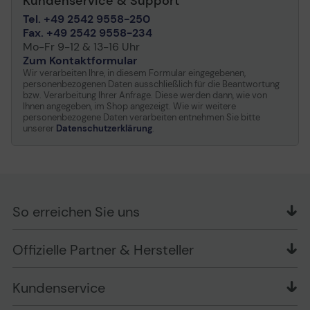
Kundenservice & Support
Tel. +49 2542 9558-250
Fax. +49 2542 9558-234
Mo-Fr 9-12 & 13-16 Uhr
Zum Kontaktformular
Wir verarbeiten Ihre, in diesem Formular eingegebenen,
personenbezogenen Daten ausschließlich für die Beantwortung
bzw. Verarbeitung Ihrer Anfrage. Diese werden dann, wie von
Ihnen angegeben, im Shop angezeigt. Wie wir weitere
personenbezogene Daten verarbeiten entnehmen Sie bitte
unserer
Datenschutzerklärung
.
So erreichen Sie uns
OFFICE Partner GmbH
Offizielle Partner & Hersteller
Schlesierring 35
48712 Gescher
Kundenservice
Telefon: +49 (0) 2542 / 9558250
Kontaktformular