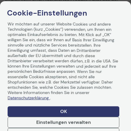
Welt des GT-Sports - ein außergewöhnliches Alcantara
Ferrari-Rennlenkrad für GT-Rennfans sowie ein
Cookie-Einstellungen
Alcantara Premium-
Gaming
-Headset, von echten
Scuderia Ferrari-Headsets aus der Boxengasse
Wir möchten auf unserer Website Cookies und andere
inspiriert.
Technologien (kurz „Cookies“) verwenden, um Ihnen ein
optimales Einkaufserlebnis zu bieten. Mit Klick auf „OK“
Weiterlesen
willigen Sie ein, dass wir Ihnen auf Basis Ihrer Einwilligung
sinnvolle und nützliche Services bereitstellen. Ihre
Einwilligung umfasst, dass Daten an Drittanbieter
außerhalb der EU übermittelt und durch diese
Drittanbieter verarbeitet werden dürfen, z.B. in die USA. Sie
können Ihre Einstellungen verwalten und jederzeit auf Ihre
Technische Daten
persönlichen Bedürfnisse anpassen. Wenn Sie nur
essenzielle Cookies akzeptieren, sind nicht alle
Shopfunktionen wie z.B. der Merkzettel verfügbar. Daher
entscheiden Sie, welche Cookies Sie zulassen möchten.
Weitere Informationen finden Sie in unserer
Allgemein
Datenschutzerklärung
.
Hersteller
ThrustMaster
OK
Herst. Art. Nr.
4160771
EAN
0663296422026,
Einstellungen verwalten
3362934111465,