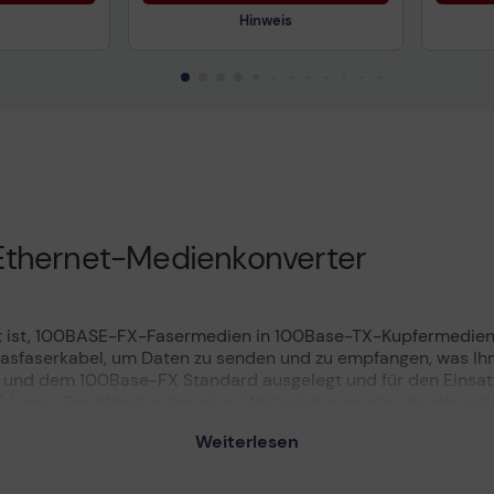
Hinweis
uktdatenblatt
Technisches Produktdatenblatt
Tech
nformationen
Vorvertragliche Informationen
Vorv
gemäß der EU-
gemä
Datenverordnung
Date
thernet-Medienkonverter
ert ist, 100BASE-FX-Fasermedien in 100Base-TX-Kupfermedien
sfaserkabel, um Daten zu senden und zu empfangen, was Ihne
nd dem 100Base-FX Standard ausgelegt und für den Einsat
Laser-Spezifikation bei einer Weiterleitungsrate, die der vol
aten. Das bedeutet, dass das andere Endgerät, welches mi
Weiterlesen
ten funktionieren muss. Ein Medienkonverter von TP-LINK, 
oduls sind: die Möglichkeit, das Gerät als selbstständiges 
-MDI/MDIX für den Sende-Port, Autoabstimmung im Duplexmo