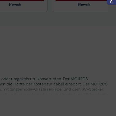
Hinweis
Hinweis
nisches Produktdatenblatt
Technisches Produktdatenblatt
ertragliche Informationen
Vorvertragliche Informationen
ß der EU-
gemäß der EU-
nverordnung
Datenverordnung
 oder umgekehrt zu konvertieren. Der MC112CS
n die Hälfte der Kosten für Kabel einspart. Der MC112CS
z mit Singlemode-Glasfaserkabel und dem SC-Stecker
len Bandbreite entspricht. Er funktioniert bei 1310nm beim
t dem MC112CS zusammenarbeiten soll, bei 1550nm beim
der mit dem MC112CS zusammenarbeitet, ist
Gerät (kein weiteres Gehäuse notwendig) oder mit dem
dus am Sende-Port und Status-LED an der Vorderseite.