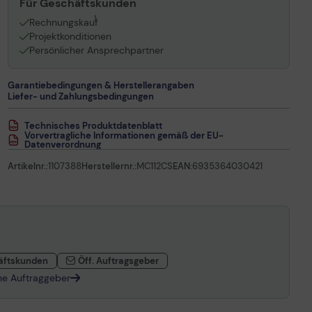
Für Geschäftskunden
1
Rechnungskauf
Projektkonditionen
Persönlicher Ansprechpartner
Garantiebedingungen & Herstellerangaben
Liefer- und Zahlungsbedingungen
Technisches Produktdatenblatt
Vorvertragliche Informationen gemäß der EU-
Datenverordnung
Artikelnr.:
1107388
Herstellernr.:
MC112CS
EAN:
6935364030421
äftskunden
Öff. Auftragsgeber
che Auftraggeber