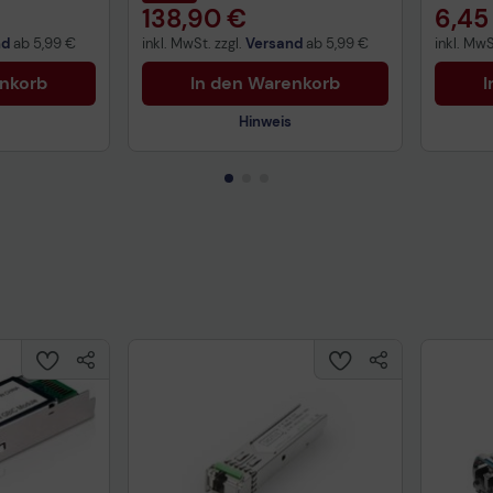
138,90 €
6,45
nd
ab
5,99 €
inkl. MwSt. zzgl.
Versand
ab
5,99 €
inkl. MwS
enkorb
In den Warenkorb
I
Hinweis
Technisches Produktdatenblatt
Prüfbericht für Lithiumbatterien
uktdatenblatt
Tech