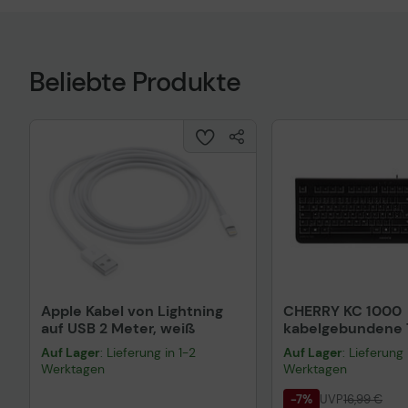
Beliebte Produkte
Apple Kabel von Lightning
CHERRY KC 1000
auf USB 2 Meter, weiß
kabelgebundene T
QWERTZ DE - sch
Auf Lager
: Lieferung in 1-2
Auf Lager
: Lieferung 
Werktagen
Werktagen
-7%
UVP
16,99 €