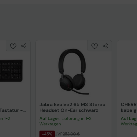
Jabra Evolve2 65 MS Stereo
CHERR
astatur -
Headset On-Ear schwarz
kabel
warz
schwa
in 1-2
Auf Lager
: Lieferung in 1-2
Auf Lag
Werktagen
Werkta
-45%
UVP
253,00 €