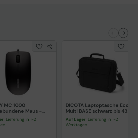
Y MC 1000
DICOTA Laptoptasche Eco
gebundene Maus -
Multi BASE schwarz bis 43,9
rz
cm (17,3 Zoll)
er
: Lieferung in 1-2
Auf Lager
: Lieferung in 1-2
gen
Werktagen