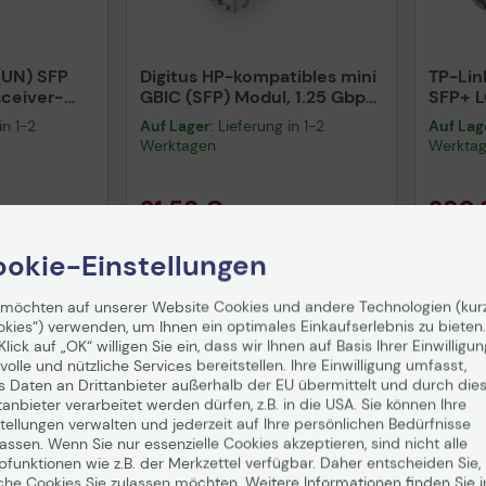
(UN) SFP
Digitus HP-kompatibles mini
TP-Li
sceiver-
GBIC (SFP) Modul, 1.25 Gbps,
SFP+ L
Base-SX LC
20km, mit DDM Funktion
SM511
in 1-2
Auf Lager
: Lieferung in 1-2
Auf Lag
u 550 m
Werktagen
Werkta
21,58 €
280,
nd
ab
5,99 €
inkl. MwSt. zzgl.
Versand
ab
5,99 €
inkl. MwS
okie-Einstellungen
enkorb
In den Warenkorb
I
 möchten auf unserer Website Cookies und andere Technologien (kur
Hinweis
okies“) verwenden, um Ihnen ein optimales Einkaufserlebnis zu bieten.
Klick auf „OK“ willigen Sie ein, dass wir Ihnen auf Basis Ihrer Einwilligun
volle und nützliche Services bereitstellen. Ihre Einwilligung umfasst,
s Daten an Drittanbieter außerhalb der EU übermittelt und durch die
Sicherheitsdatenblatt
tanbieter verarbeitet werden dürfen, z.B. in die USA. Sie können Ihre
tellungen verwalten und jederzeit auf Ihre persönlichen Bedürfnisse
ssen. Wenn Sie nur essenzielle Cookies akzeptieren, sind nicht alle
pfunktionen wie z.B. der Merkzettel verfügbar. Daher entscheiden Sie,
che Cookies Sie zulassen möchten. Weitere Informationen finden Sie i