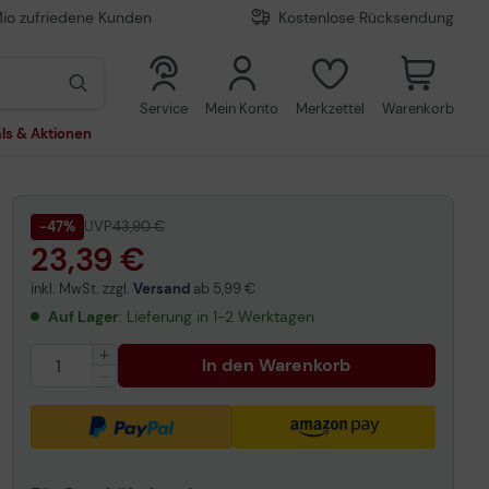
Mio zufriedene Kunden
Kostenlose Rücksendung
0
0
Service
Mein Konto
Merkzettel
Warenkorb
ls & Aktionen
-47%
UVP
43,90 €
23,39 €
inkl. MwSt. zzgl.
Versand
ab
5,99 €
Auf Lager
: Lieferung in 1-2 Werktagen
In den Warenkorb