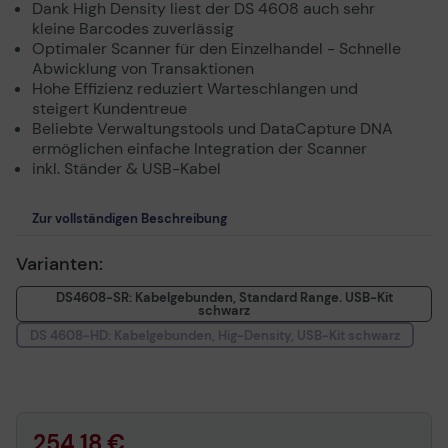
Dank High Density liest der DS 4608 auch sehr
kleine Barcodes zuverlässig
Optimaler Scanner für den Einzelhandel - Schnelle
Abwicklung von Transaktionen
Hohe Effizienz reduziert Warteschlangen und
steigert Kundentreue
Beliebte Verwaltungstools und DataCapture DNA
ermöglichen einfache Integration der Scanner
inkl. Ständer & USB-Kabel
Zur vollständigen Beschreibung
Varianten:
DS4608-SR: Kabelgebunden, Standard Range. USB-Kit
schwarz
DS 4608-HD: Kabelgebunden, Hig-Density, USB-Kit schwarz
254,18 €