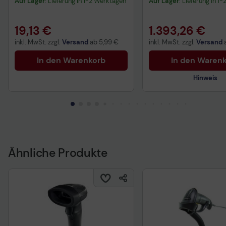
Auf Lager
: Lieferung in 1-2 Werktagen
Auf Lager
: Lieferung in 1
19,13 €
1.393,26 €
inkl. MwSt. zzgl.
Versand
ab
5,99 €
inkl. MwSt. zzgl.
Versand
In den Warenkorb
In den Waren
Hinweis
Technisches Produkt
Vorvertragliche Info
gemäß der EU-
Datenverordnung
Ähnliche Produkte