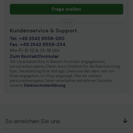
Umgebungsbedingungen
Die optionale Unterstützung des
Frage stellen
Warensicherungssystems (EAS) des DS4608-HD/HL
Min Betriebstemperatur
0 °C
ermöglicht Mitarbeitern, EAS-Tags an der Kasse zu
Max. Betriebstemperatur
50 °C
deaktivieren, was die Produktivität steigert und
ODER
Fehlalarme vermeidet.
Zulässige Luftfeuchtigkeit
Kundenservice & Support
5 - 95 % (nicht
Optimierte Datenerfassung mit OCR
im Betrieb
kondensierend)
Tel. +49 2542 9558-250
Überlassen Sie intelligenter Technologie die Arbeit. Dank
Fax. +49 2542 9558-234
Drop Specification
1,8 m über Betonboden
OCR-Unterstützung lassen sich Daten auf ID-Karten und
Mo-Fr 9-12 & 13-16 Uhr
Reisedokumenten erfassen, die möglicherweise nicht
Zum Kontaktformular
über Barcodes verfügen. Dies beschleunigt
Wir verarbeiten Ihre, in diesem Formular eingegebenen,
Kassenabläufe in Flughafengeschäften und anderen
personenbezogenen Daten ausschließlich für die Beantwortung
Standorten.
bzw. Verarbeitung Ihrer Anfrage. Diese werden dann, wie von
Erfassung von Führerscheindaten
Ihnen angegeben, im Shop angezeigt. Wie wir weitere
personenbezogene Daten verarbeiten entnehmen Sie bitte
Mit einem einfachen Tastendruck scannen und
unserer
Datenschutzerklärung
.
analysieren Kassenmitarbeiter mit dem DS4608-DL/HL
Informationen auf Führerscheinen, damit u. a. die Daten
automatisch auf Kundentreue- oder
Kreditkartenanträgen ausgefüllt werden, das Alter für
Einkäufe mit Altersbeschränkung verifiziert oder eine
Kundenretoure verarbeitet wird.
So erreichen Sie uns
OFFICE Partner GmbH