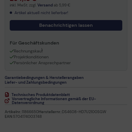
inkl. MwSt. zzgl.
Versand
ab
5,99 €
Artikel aktuell nicht lieferbar!
Benachrichtigen lassen
Für Geschäftskunden
1
Rechnungskauf
Projektkonditionen
Persönlicher Ansprechpartner
Garantiebedingungen & Herstellerangaben
Liefer- und Zahlungsbedingungen
Technisches Produktdatenblatt
Vorvertragliche Informationen gemäß der EU-
Datenverordnung
Artikelnr.:
11866650
Herstellernr.:
DS4608-HD7U2100SGW
EAN:
5704174003748