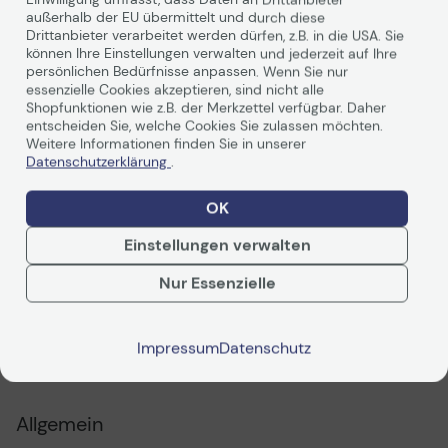
11845962
außerhalb der EU übermittelt und durch diese
Drittanbieter verarbeitet werden dürfen, z.B. in die USA. Sie
können Ihre Einstellungen verwalten und jederzeit auf Ihre
DS4600-SERIE FÜR DEN
persönlichen Bedürfnisse anpassen. Wenn Sie nur
essenzielle Cookies akzeptieren, sind nicht alle
EINZELHANDEL
Shopfunktionen wie z.B. der Merkzettel verfügbar. Daher
entscheiden Sie, welche Cookies Sie zulassen möchten.
Weitere Informationen finden Sie in unserer
DER VIELSEITIGE SCANNER FÜR DEN
Datenschutzerklärung
.
EINZELHANDEL, VON DEM DER GESAMTE
BETRIEB PROFITIERT
OK
Weiterlesen
Kunden wollen heutzutage nicht mehr in langen
Einstellungen verwalten
Warteschlangen stehen, um Ware zu kaufen oder
zurückzugeben. Mit der DS4600-Serie erhalten Sie die
Nur Essenzielle
Vielseitigkeit und Scanleistung, die Sie für die schnelle
und reibungslose Abwicklung von Transaktionen im
Technische Daten
gesamten Geschäft benötigen. Diese Produktfamilie
Impressum
Datenschutz
weist einen großen Funktionsumfang auf und unterstützt
PDF-Datenblatt
Mitarbeiter beim Scannen von Artikeln jeder Größe, dem
Lesen von Barcodes in nahezu jedem Zustand und der
Durchführung verschiedenster Transaktionen. Es gibt
Allgemein
auch für Ihr Geschäft ein Modell der DS4600-Serie, das