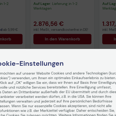
eine Objektfläche bis 10.000
Enhanc
in 1-2
Auf Lager
: Lieferung in 1-2
Auf Lag
qm
DXS-3
Werktagen
Werkta
2.876,56 €
1.317
nd
ab
5,99 €
inkl. MwSt., versandkostenfrei in DE!
inkl. MwS
enkorb
In den Warenkorb
I
okie-Einstellungen
 möchten auf unserer Website Cookies und andere Technologien (kur
okies“) verwenden, um Ihnen ein optimales Einkaufserlebnis zu bieten.
Klick auf „OK“ willigen Sie ein, dass wir Ihnen auf Basis Ihrer Einwilligun
volle und nützliche Services bereitstellen. Ihre Einwilligung umfasst,
s Daten an Drittanbieter außerhalb der EU übermittelt und durch die
tanbieter verarbeitet werden dürfen, z.B. in die USA. Sie können Ihre
tellungen verwalten und jederzeit auf Ihre persönlichen Bedürfnisse
Versandkostenfrei
Versand
ssen. Wenn Sie nur essenzielle Cookies akzeptieren, sind nicht alle
pfunktionen wie z.B. der Merkzettel verfügbar. Daher entscheiden Sie,
che Cookies Sie zulassen möchten. Weitere Informationen finden Sie i