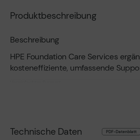
Produktbeschreibung
Beschreibung
HPE Foundation Care Services ergän
kosteneffiziente, umfassende Support
Vereinfachter Support
Weniger Komplexität
Weniger Ausfallzeit
Mehr Kontrolle und besseres Management
Spielraum für Wachstum
Product Features
Technische Daten
PDF-Datenblatt
Vereinfachter Support