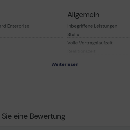
ungsfreien Betrieb - eine zentrale Anlaufstelle zur Lösung 
s. Darüber hinaus profitieren Sie von gemeinsamen Supportle
Allgemein
ie Uhr, schnellen und Diagnosen sowie automatischer Erstel
ard Enterprise
Inbegriffene Leistungen
e aus: Wiederherstellung der Betriebsfähigkeit Ihrer Hardwar
Stelle
Volle Vertragslaufzeit
lten Sie eine transparente Übersicht über Ihre Assets und I
Reaktionszeit
timal und legen Sie die Grundlage für ein werthaltiges Wach
Serviceverfügbarkeit
on Care Next Business Day
Weiterlesen
vice Post Warranty -
erung (Erneuerung) - 1 Jahr
Details
Service und Support
terung (Erneuerung)
 Sie eine Bewertung
Arbeitstag
 Tag / 5 Tage die Woche