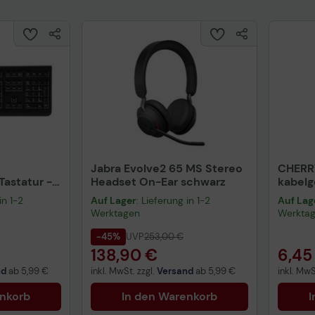
24G HPE 5 Year Foundation Care Next business day
Exchange Aruba ION 1930
Jabra Evolve2 65 MS Stereo
CHERR
astatur -
Headset On-Ear schwarz
kabel
warz
schwa
in 1-2
Auf Lager
: Lieferung in 1-2
Auf Lag
Werktagen
Werkta
-45%
UVP
253,00 €
138,90 €
6,45
nd
ab
5,99 €
inkl. MwSt. zzgl.
Versand
ab
5,99 €
inkl. MwS
enkorb
In den Warenkorb
I