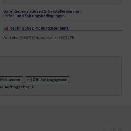
Garantiebedingungen & Herstellerangaben
Liefer- und Zahlungsbedingungen
Technisches Produktdatenblatt
Artikelnr.:
12957121
Herstellernr.:
HR2A4PE
äftskunden
Öff. Auftragsgeber
che Auftraggeber