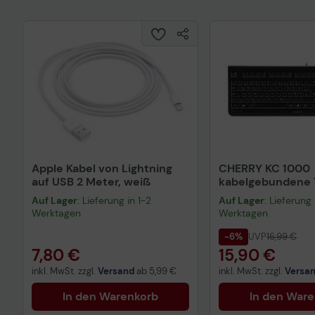
Apple Kabel von Lightning
CHERRY KC 1000
auf USB 2 Meter, weiß
kabelgebundene T
QWERTZ DE - sch
Auf Lager
: Lieferung in 1-2
Auf Lager
: Lieferung 
Werktagen
Werktagen
-6%
UVP
16,99 €
7,80 €
15,90 €
inkl. MwSt. zzgl.
Versand
ab
5,99 €
inkl. MwSt. zzgl.
Versa
In den Warenkorb
In den War