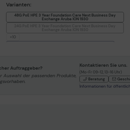
Varianten:
48G PoE HPE 3 Year Foundation Care Next Business Day
Exchange Aruba ION 1930
24G PoE HPE 3 Year Foundation Care Next Business Day
Exchange Aruba ION 1930
+10
48G HPE Foundation Care 1Y REN FC NBD EXCHA193048
48G PoE HPE 5 Year Foundation Care Next business day
Exchange Aruba ION 1930
48G HPE 3 Year Foundation Care Next business day
Kontaktieren Sie uns.
Exchange Aruba ION 1930
icher Auftraggeber?
(Mo-Fr 09-12, 13-16 Uhr)
8G PoE HPE 5 Year Foundation Care Next business day
er Auswahl der passenden Produkte,
Exchange Aruba ION 1930
Beratung
Gesch
ngsvorhaben.
24G HPE Foundation Care 1Y REN FC NBD EXCHA193024
Informationen für öffentli
24G HPE 3 Year Foundation Care Next business day
Exchange Aruba ION 1930
24G PoE HPE 5 Year Foundation Care Next business day
Exchange Aruba ION 1930
8G PoE HPE 3 Year Foundation Care Next business day
Exchange Aruba ION 1930
8G HPE Foundation Care 1Y REN FC NBD EXCH A19308