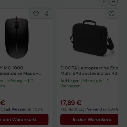
Y MC 1000
DICOTA Laptoptasche Eco
gebundene Maus -
Multi BASE schwarz bis 43,9
rz
cm (17,3 Zoll)
er
: Lieferung in 1-2
Auf Lager
: Lieferung in 1-2
gen
Werktagen
 €
17,89 €
t. zzgl.
Versand
ab
5,99 €
inkl. MwSt. zzgl.
Versand
ab
5,99 €
n den Warenkorb
In den Warenkorb