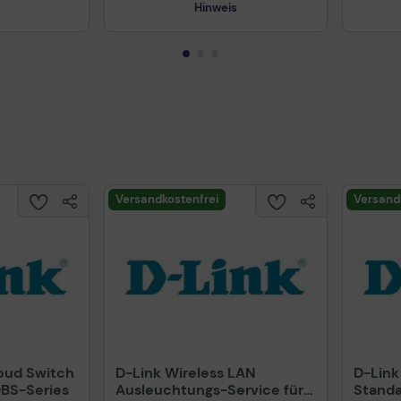
Hinweis
Technisches Produktdatenblatt
Prüfbericht für Lithiumbatterien
uktdatenblatt
Tech
Versandkostenfrei
Versand
loud Switch
D-Link Wireless LAN
D-Link
 DBS-Series
Ausleuchtungs-Service für
Standa