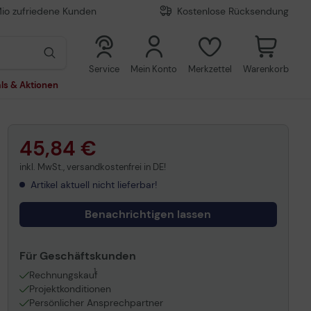
Mio zufriedene Kunden
Kostenlose Rücksendung
0
0
Service
Mein Konto
Merkzettel
Warenkorb
ls & Aktionen
45,84 €
inkl. MwSt., versandkostenfrei in DE!
Artikel aktuell nicht lieferbar!
Benachrichtigen lassen
Für Geschäftskunden
1
Rechnungskauf
Projektkonditionen
Persönlicher Ansprechpartner